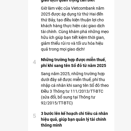
giao dịch quan trọng cần biết
Giờ làm việc của Vietcombank năm
2025 được áp dụng từ thứ Hai đến
thứ Bảy, tạo điều kiện thuận lợi cho
khách hàng thực hiện các giao dịch
tài chính. Cùng khám phá những mẹo
hữu ích giúp bạn tiết kiệm thời gian,
giảm thiểu rủi ro và tối ưu hóa hiệu
quả trong mọi giao dịch!
Những trường hợp được miễn thuế,
4
phí khi sang tên Sổ đỏ từ năm 2025
Sang năm 2025, những trường hợp
dưới đây sẽ được miễn thuế, phí thu
nhập cá nhân khi sang tên Sổ đỏ theo
Điều 3 Thông tư 111/2013/TT-BTC
(sửa đổi, bổ sung tại Thông tư
92/2015/TT-BTC)
3 bước lên kế hoạch chi tiêu cá nhân
5
hiệu quả, giúp bạn quản lý tài chính
thông minh