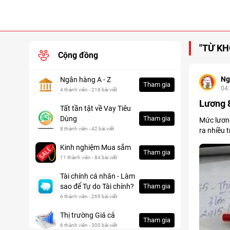
"TỪ KH
Cộng đồng
Ng
Ngân hàng A - Z
Tham gia
04
4 thành viên - 218 bài viết
Lương 8
Tất tần tật về Vay Tiêu
Dùng
Tham gia
Mức lương
8 thành viên - 42 bài viết
ra nhiều 
Kinh nghiệm Mua sắm
Tham gia
11 thành viên - 84 bài viết
Tài chính cá nhân - Làm
sao để Tự do Tài chính?
Tham gia
6 thành viên - 269 bài viết
Thị trường Giá cả
Tham gia
6 thành viên - 300 bài viết