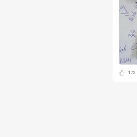
Kinh doanh
Tham gia
1 thành viên - 68 bài viết
Cảnh báo lừa đảo
Tham gia
8 thành viên - 82 bài viết
Bài toán Mua nhà
Tham gia
5 thành viên - 67 bài viết
Bảo vệ Người tiêu dùng
Tham gia
1 thành viên - 23 bài viết
123
Cùng Thảo luận
Tham gia
1 thành viên - 37 bài viết