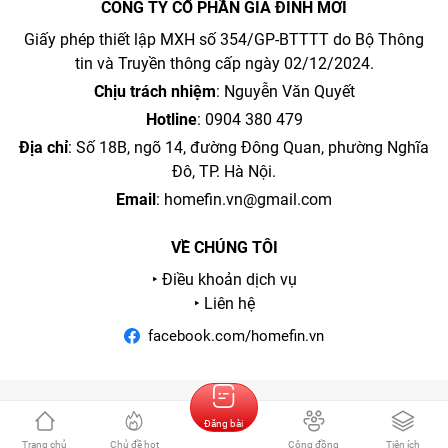
CÔNG TY CỔ PHẦN GIA ĐÌNH MỚI
Giấy phép thiết lập MXH số 354/GP-BTTTT do Bộ Thông
tin và Truyền thông cấp ngày 02/12/2024.
Chịu trách nhiệm
: Nguyễn Văn Quyết
Hotline
: 0904 380 479
Địa chỉ
: Số 18B, ngõ 14, đường Đông Quan, phường Nghĩa
Đô, TP. Hà Nội.
Email
:
homefin.vn@gmail.com
VỀ CHÚNG TÔI
‣ Điều khoản dịch vụ
‣ Liên hệ
facebook.com/homefin.vn
Đăng bài
Trang chủ
Chủ đề hot
Cộng đồng
Tiện ích