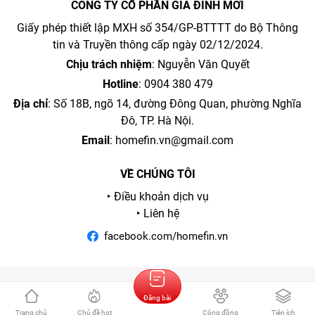
CÔNG TY CỔ PHẦN GIA ĐÌNH MỚI
Giấy phép thiết lập MXH số 354/GP-BTTTT do Bộ Thông
tin và Truyền thông cấp ngày 02/12/2024.
Chịu trách nhiệm
: Nguyễn Văn Quyết
Hotline
: 0904 380 479
Địa chỉ
: Số 18B, ngõ 14, đường Đông Quan, phường Nghĩa
Đô, TP. Hà Nội.
Email
:
homefin.vn@gmail.com
VỀ CHÚNG TÔI
‣ Điều khoản dịch vụ
‣ Liên hệ
facebook.com/homefin.vn
Đăng bài
Trang chủ
Chủ đề hot
Cộng đồng
Tiện ích