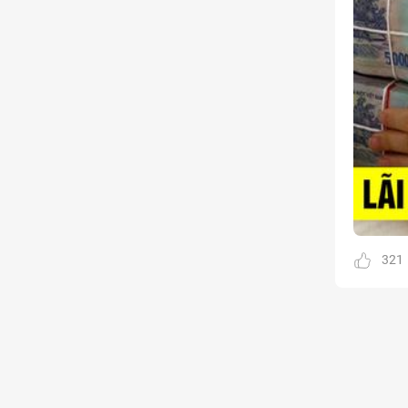
Kinh doanh
Tham gia
1 thành viên - 68 bài viết
Cảnh báo lừa đảo
Tham gia
8 thành viên - 82 bài viết
Bài toán Mua nhà
Tham gia
5 thành viên - 67 bài viết
Bảo vệ Người tiêu dùng
Tham gia
1 thành viên - 23 bài viết
Cùng Thảo luận
Tham gia
1 thành viên - 37 bài viết
321