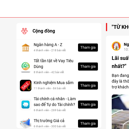
"TỪ KH
Cộng đồng
Ng
Ngân hàng A - Z
Tham gia
10
4 thành viên - 218 bài viết
Lãi su
Tất tần tật về Vay Tiêu
nhất?"
Dùng
Tham gia
8 thành viên - 42 bài viết
Bạn đang 
đây là th
Kinh nghiệm Mua sắm
Tham gia
trợ khách
11 thành viên - 84 bài viết
Tài chính cá nhân - Làm
sao để Tự do Tài chính?
Tham gia
6 thành viên - 269 bài viết
Thị trường Giá cả
Tham gia
6 thành viên - 300 bài viết