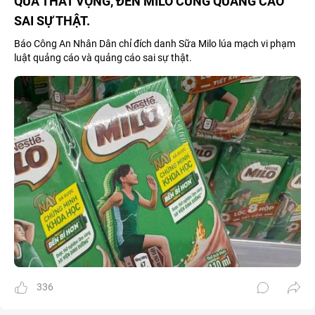
QUÁ THẤT VỌNG, ĐẾN MILO CŨNG QUẢNG CÁO
SAI SỰ THẬT.
Báo Công An Nhân Dân chỉ đích danh Sữa Milo lúa mạch vi phạm
luật quảng cáo và quảng cáo sai sự thật.
336