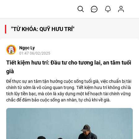
"TỪ KHÓA: QUỸ HƯU TRÍ"
Ngọc Ly
01:47 06/02/2025
Tiết kiệm hưu trí: Đầu tư cho tương lai, an tâm tuổi
già
Để thực sự an tâm tận hưởng cuộc sống tuổi già, việc chuẩn bị tài
chính từ sớm là vô cùng quan trọng. Tiết kiệm hưu trí không chỉ là
tích lũy tiền bạc, mà còn là xây dựng một kế hoạch tài chính vững
chắc để đảm bảo cuộc sống an nhàn, tự chủ khi về già.