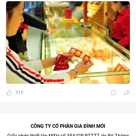
215
CÔNG TY CỔ PHẦN GIA ĐÌNH MỚI
Giấy phép thiết lập MXH số 354/GP-BTTTT do Bộ Thông