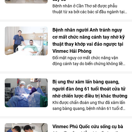
Bệnh nhân ở Cần Thơ sẽ được phẫu
thuật từ xa bởi các bác sĩ đầu ngành tại
Hà Nội, thông qua hệ thống robot
Toumai tối tân lần đầu tiên có mặt tại
Việt Nam. Bước đi chiến lược này của
Bệnh nhân người Anh tránh nguy
Vinmec đã chính thức hiện thực hóa mô
cơ mất chức năng cánh tay nhờ kỹ
hình “y tế không khoảng cách” ở nước ta.
thuật thay khớp vai đảo ngược tại
Vinmec Hải Phòng
Đối mặt nguy cơ mất chức năng vận
động cánh tay do biến chứng không liền
xương sau phẫu thuật điều trị gãy phức
tạp đầu trên xương cánh tay, bệnh nhân
người Anh đã được điều trị thành công
Bị ung thư xâm lấn bàng quang,
bằng kỹ thuật thay khớp vai đảo ngược
người đàn ông 61 tuổi thoát cửa tử
(Reverse Shoulder Arthroplasty) - kỹ
nhờ chiến lược điều trị khác thường
thuật lần đầu tiên được triển khai tại
Khi được chẩn đoán ung thư đã xâm lấn
Bệnh viện Đa khoa Quốc tế Vinmec Hải
sang bàng quang, bệnh nhân 61 tuổi đã
Phòng.
nghĩ đến kịch bản xấu nhất. Nhưng tại
Vinmec Cần Thơ, các bác sĩ không lựa
chọn phẫu thuật ngay mà quyết định
Vinmec Phú Quốc cứu sống cụ bà