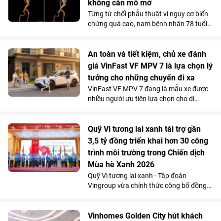
không cần mổ mở
phí sử dụng thấp đến khó tin giúp mẫu
Từng từ chối phẫu thuật vì nguy cơ biến
MPV điện vừa trở thành “xe ruột” của
chứng quá cao, nam bệnh nhân 78 tuổi
anh trong công việc, vừa phục vụ trọn
mang khối phình động mạch chủ ngực -
vẹn nhu cầu gia đình.
bụng 76mm có dấu hiệu dọa vỡ, đã được
các bác sĩ Vinmec Times City điều trị
An toàn và tiết kiệm, chủ xe đánh
thành công. Bí quyết nằm ở kỹ thuật tái
giá VinFast VF MPV 7 là lựa chọn lý
tạo hệ thống mạch tạng mà không cần
tưởng cho những chuyến đi xa
mở ngực hay mở bụng.
VinFast VF MPV 7 đang là mẫu xe được
nhiều người ưu tiên lựa chọn cho di
chuyển đường dài nhờ khả năng vận
hành “lực, nhanh, mượt, mạnh”, an toàn
mà vẫn tiết kiệm chi phí.
Quỹ Vì tương lai xanh tài trợ gần
3,5 tỷ đồng triển khai hơn 30 công
trình môi trường trong Chiến dịch
Mùa hè Xanh 2026
Quỹ Vì tương lai xanh - Tập đoàn
Vingroup vừa chính thức công bố đồng
hành cùng Chiến dịch Mùa hè Xanh 2026
với tổng kinh phí tài trợ gần 3,5 tỷ đồng.
Nguồn lực này sẽ được sử dụng để triển
Vinhomes Golden City hút khách