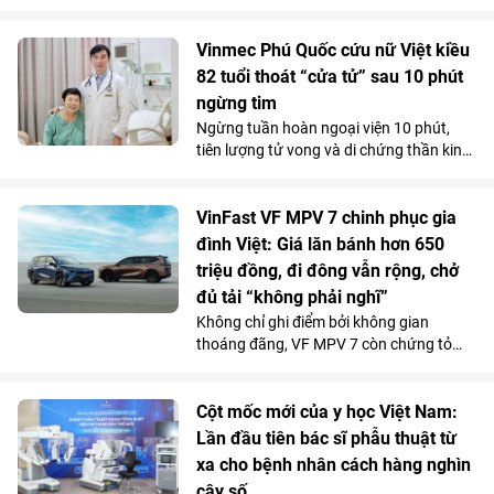
tưởng”, VinFast VF 2 đang tạo nên một
“làn sóng” chuẩn bị đặt cọc trong cộng
đồng phái đẹp trước ngày mở cổng chính
Vinmec Phú Quốc cứu nữ Việt kiều
thức vào 15/7.
82 tuổi thoát “cửa tử” sau 10 phút
ngừng tim
Ngừng tuần hoàn ngoại viện 10 phút,
tiên lượng tử vong và di chứng thần kinh
rất cao do bị đuối nước, thế nhưng cụ bà
82 tuổi đã hồi phục ngoạn mục và trở về
cuộc sống bình thường chỉ sau một tuần
VinFast VF MPV 7 chinh phục gia
điều trị tại Bệnh viện Đa khoa Vinmec
đình Việt: Giá lăn bánh hơn 650
Phú Quốc.
triệu đồng, đi đông vẫn rộng, chở
đủ tải “không phải nghĩ”
Không chỉ ghi điểm bởi không gian
thoáng đãng, VF MPV 7 còn chứng tỏ
được năng lực vận hành phục vụ tốt cho
các gia đình qua những chuyến đi dài.
Chi phí sử dụng tiết kiệm và những ưu
Cột mốc mới của y học Việt Nam:
đãi hấp dẫn càng khiến mẫu MPV điện 7
Lần đầu tiên bác sĩ phẫu thuật từ
chỗ tăng sức hút trong tháng 7.
xa cho bệnh nhân cách hàng nghìn
cây số