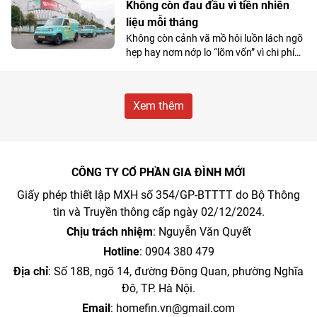
Không còn đau đầu vì tiền nhiên
liệu mỗi tháng
Không còn cảnh vã mồ hôi luồn lách ngõ
hẹp hay nơm nớp lo “lõm vốn” vì chi phí
nhiên liệu, nhiều tiểu thương đang
chuyển hướng sang VinFast EC Van và
coi đây là “cỗ máy sinh lời”.
Xem thêm
CÔNG TY CỔ PHẦN GIA ĐÌNH MỚI
Giấy phép thiết lập MXH số 354/GP-BTTTT do Bộ Thông
tin và Truyền thông cấp ngày 02/12/2024.
Chịu trách nhiệm
: Nguyễn Văn Quyết
Hotline
: 0904 380 479
Địa chỉ
: Số 18B, ngõ 14, đường Đông Quan, phường Nghĩa
Đô, TP. Hà Nội.
Email
:
homefin.vn@gmail.com