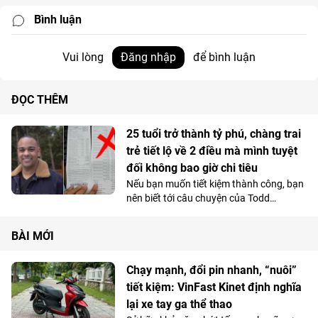
Bình luận
Vui lòng
Đăng nhập
để bình luận
ĐỌC THÊM
25 tuổi trở thành tỷ phú, chàng trai
trẻ tiết lộ về 2 điều mà mình tuyệt
đối không bao giờ chi tiêu
Nếu bạn muốn tiết kiệm thành công, bạn
nên biết tới câu chuyện của Todd
Baldwin, người đã khiến khối tài sản của
mình chạm ngưỡng triệu đô khi mới vừa
BÀI MỚI
25 tuổi.
Chạy mạnh, đổi pin nhanh, “nuôi”
tiết kiệm: VinFast Kinet định nghĩa
lại xe tay ga thể thao