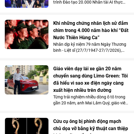
trình Đào tạo 20.000 Nhân tài AI thực
chiến do Vingroup khởi xướng đã thu hút
gần 2.000 học viên. Song song với kết
quả 100% học viên đạt chuẩn khóa I
Khi những chứng nhân lịch sử đắm
được mời làm việc ngay sau khi tốt
chìm trong 4.000 năm hào khí “Đất
nghiệp, Chương trình đang tăng tốc mở
Nước Thiên Hùng Ca”
rộng quy mô đào tạo nhằm đảm bảo
mục tiêu cung cấp từ 10.000 - 20.000
Nhân dịp kỷ niệm 79 năm Ngày Thương
nhân tài AI trong vòng 2 năm, đáp ứng
binh - Liệt sĩ (27/7/1947-27/7/2026),
nhu cầu nhân lực công nghệ ngày càng
Vinpearl phối hợp cùng Quỹ Thiện Tâm tổ
cao của đất nước.
chức chương trình tri ân, mời 211 cựu
chiến thưởng thức show diễn “Đất Nước
Giáo viên dạy lái xe gần 20 năm
Thiên Hùng Ca” tại Vinpearl Theatre
chuyển sang dùng Limo Green: Tôi
Ocean City. Phản hồi xúc động của chính
đã hiểu vì sao xe điện ngày càng
những người từng đi qua chiến tranh đã
xuất hiện nhiều trên đường
góp phần khẳng định ý nghĩa nhân văn
Từng trải nghiệm nhiều dòng ô tô trong
và giá trị lan tỏa của tác phẩm nghệ
gần 20 năm, anh Mai Lâm Quý, giáo viên
thuật lấy cảm hứng từ hơn 4.000 năm
tại Trung tâm Giáo dục nghề nghiệp Thủ
lịch sử, văn hóa và bản sắc Việt Nam.
Đô (Hà Nội) thừa nhận, VinFast Limo
Green đã thay đổi hoàn toàn góc nhìn
Cứu cụ ông bị phình động mạch
của anh về xe điện. Không gian 7 chỗ
chủ dọa vỡ bằng kỹ thuật can thiệp
rộng rãi, khả năng tăng tốc mượt và chi