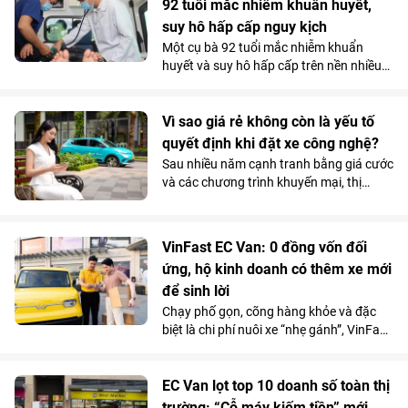
điều trị theo một hướng hoàn toàn khác.
92 tuổi mắc nhiễm khuẩn huyết,
Và chính quyết định tưởng chừng trái
suy hô hấp cấp nguy kịch
ngược ấy lại trở thành bước ngoặt giúp
Một cụ bà 92 tuổi mắc nhiễm khuẩn
người bệnh vượt qua “cửa tử”.
huyết và suy hô hấp cấp trên nền nhiều
bệnh lý phức tạp, đã được các bác sĩ
Vinmec Phú Quốc cứu sống bằng chiến
lược hồi sức cá thể hóa, hạn chế tối đa
Vì sao giá rẻ không còn là yếu tố
các can thiệp xâm lấn nguy hiểm.
quyết định khi đặt xe công nghệ?
Sau nhiều năm cạnh tranh bằng giá cước
và các chương trình khuyến mại, thị
trường gọi xe Việt Nam đang bước vào
giai đoạn cạnh tranh mới. Khi mức chênh
lệch giá giữa các nền tảng ngày càng thu
VinFast EC Van: 0 đồng vốn đối
hẹp, người dùng có xu hướng quan tâm
ứng, hộ kinh doanh có thêm xe mới
nhiều hơn đến những yếu tố như thời
để sinh lời
gian xe đón, chất lượng phương tiện hay
sự ổn định của dịch vụ.
Chạy phố gọn, cõng hàng khỏe và đặc
biệt là chi phí nuôi xe “nhẹ gánh”, VinFast
EC Van đang giúp các ông chủ thu hồi
vốn nhanh và tối đa hóa lợi nhuận.
EC Van lọt top 10 doanh số toàn thị
trường: “Cỗ máy kiếm tiền” mới