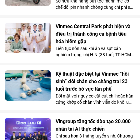
Sở hữu khả năng bứt tốc mạnh mẽ, cơ
chế đổi pin nhanh chóng cùng chi phí sử
dụng siêu tiết kiệm, Kinet - xe máy điện
tân binh của VinFast - được đánh giá là
lựa chọn sáng giá hơn hẳn so với những
Vinmec Central Park phát hiện và
mẫu xe tay ga chạy xăng trên thị trường.
điều trị thành công ca bệnh tiêu
hóa hiếm gặp
Liên tục nôn sau khi ăn và sụt cân
nghiêm trọng, chị H.N (38 tuổi, TP.HCM)
được các bác sĩ chẩn đoán mắc hội
chứng động mạch mạc treo tràng trên -
căn bệnh tiêu hóa hiếm gặp chỉ chiếm
Kỹ thuật đặc biệt tại Vinmec “hồi
dưới 0,3% dân số.
sinh” đôi chân cho chàng trai 23
tuổi trước bờ vực tàn phế
Đối mặt với nguy cơ cắt cụt chi hoặc hàn
cứng khớp cổ chân vĩnh viễn do khối u
tàn phá, một chàng trai 23 tuổi đã được
“hồi sinh” vận động nhờ kỹ thuật thay
toàn bộ xương sên bằng vật liệu
Vingroup tăng tốc đào tạo 20.000
Titanium in 3D tại Bệnh viện Đa khoa
nhân tài AI thực chiến
Quốc tế Vinmec Times City.
Chỉ sau hơn 3 tháng tuyển sinh, Chương