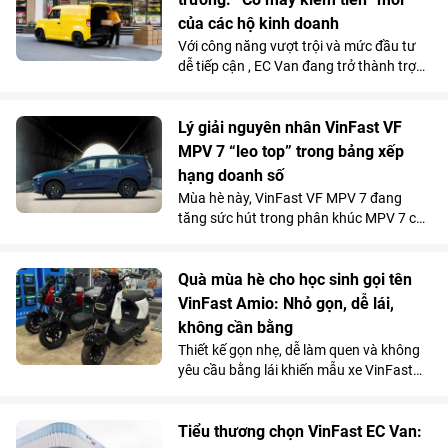
của các hộ kinh doanh
Với công năng vượt trội và mức đầu tư
dễ tiếp cận , EC Van đang trở thành trợ
thủ đắc lực của nhiều tiểu thương, hộ
kinh doanh. Sức hút này được phản ánh
rõ qua doanh số 1.092 xe bán ra trong
Lý giải nguyên nhân VinFast VF
tháng 5/2026, giúp mẫu xe tải điện của
MPV 7 “leo top” trong bảng xếp
VinFast góp mặt trong top 10 xe bán
hạng doanh số
chạy nhất toàn thị trường.
Mùa hè này, VinFast VF MPV 7 đang
tăng sức hút trong phân khúc MPV 7 chỗ
khi là lựa chọn vừa tiện nghi, vừa kinh tế
vượt trội so với xe xăng cho những
chuyến đi xa.
Quà mùa hè cho học sinh gọi tên
VinFast Amio: Nhỏ gọn, dễ lái,
không cần bằng
Thiết kế gọn nhẹ, dễ làm quen và không
yêu cầu bằng lái khiến mẫu xe VinFast
Amio càng “hot” hơn trong mùa hè, đặc
biệt với nhóm học sinh và những khách
hàng có nhu cầu di chuyển cự ly ngắn.
Tiểu thương chọn VinFast EC Van: