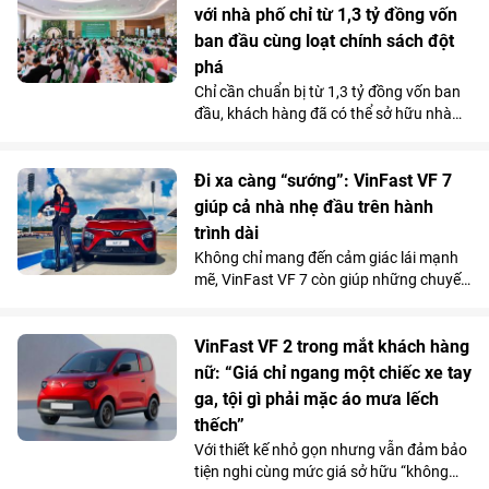
khai hơn 30 công trình môi trường cộng
với nhà phố chỉ từ 1,3 tỷ đồng vốn
đồng tại 11 tỉnh, thành phố, góp phần cải
ban đầu cùng loạt chính sách đột
thiện điều kiện sống, bảo vệ môi trường
phá
và mang lại lợi ích cho hơn 100.000
Chỉ cần chuẩn bị từ 1,3 tỷ đồng vốn ban
người dân trên cả nước.
đầu, khách hàng đã có thể sở hữu nhà
phố 4 tầng tại Vinhomes Golden City (Hải
Phòng). Mức giá chỉ ngang căn hộ trung
tâm cùng chính sách hỗ trợ lãi suất tốt
Đi xa càng “sướng”: VinFast VF 7
bậc nhất thị trường từ chủ đầu tư đang
giúp cả nhà nhẹ đầu trên hành
giúp dự án thu hút người mua ở thực lẫn
trình dài
nhà đầu tư tìm kiếm sản phẩm có khả
Không chỉ mang đến cảm giác lái mạnh
năng khai thác kinh doanh và tăng giá
mẽ, VinFast VF 7 còn giúp những chuyến
lâu dài.
đi xa trở nên nhẹ nhàng hơn nhờ hệ
thống ADAS toàn diện, giảm áp lực cầm
lái trên mọi cung đường.
VinFast VF 2 trong mắt khách hàng
nữ: “Giá chỉ ngang một chiếc xe tay
ga, tội gì phải mặc áo mưa lếch
thếch”
Với thiết kế nhỏ gọn nhưng vẫn đảm bảo
tiện nghi cùng mức giá sở hữu “không