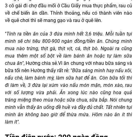
3 cô gái đi chợ đầu mối ở Cầu Giấy mua thực phẩm, rau củ
về chế biến ăn dần. Thỉnh thoảng, nếu có thành viên nào
về quê chơi thì sẽ mang gạo và rau ở quê lên.
"
Tính ra tiền ăn của 3 đứa mình hết 3,6 triệu. Mỗi tuần tụi
mình sẽ chi tiêu 800-900 ngàn đồng/tiền ăn. Chúng mình
mua nào trứng, thịt gà, thịt vịt, cá, thịt bò. Ngoài ra cũng
mua thêm một số bột về làm bánh ăn hoặc tự làm sữa
chua ăn"
, Hường chia sẻ.Vì ăn chung với nhau bữa sáng và
bữa tối nên Hường thấy rất rẻ: "
Bữa sáng mình hay nấu xôi,
nấu chè, làm bánh mỳ, làm sữa hạt để ăn. Còn bữa tối thì
đi làm về, 3 đứa lại xúm vào nấu món mặn, món xào, rau
với số lượng vừa phải. Ăn xong lúc nào cũng hoa quả
tráng miệng theo mùa hoặc sữa chua, sữa bắp. Nói chung
mình vẫn thấy ăn uống đề huề và đầy đủ chất. Tất nhiên tụi
mình ăn không bao giờ để thừa mứa. Hôm nào ăn ít thì
làm ít".