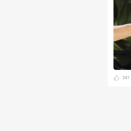
Kinh doanh
Tham gia
1 thành viên - 68 bài viết
Cảnh báo lừa đảo
Tham gia
8 thành viên - 82 bài viết
Bài toán Mua nhà
Tham gia
5 thành viên - 67 bài viết
Bảo vệ Người tiêu dùng
Tham gia
1 thành viên - 23 bài viết
Cùng Thảo luận
Tham gia
241
1 thành viên - 37 bài viết