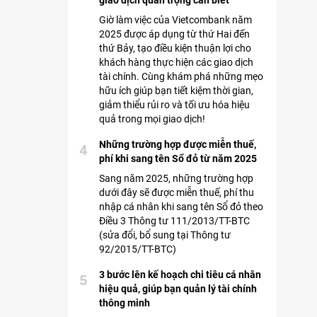
giao dịch quan trọng cần biết
Giờ làm việc của Vietcombank năm
2025 được áp dụng từ thứ Hai đến
thứ Bảy, tạo điều kiện thuận lợi cho
khách hàng thực hiện các giao dịch
tài chính. Cùng khám phá những mẹo
hữu ích giúp bạn tiết kiệm thời gian,
giảm thiểu rủi ro và tối ưu hóa hiệu
quả trong mọi giao dịch!
Những trường hợp được miễn thuế,
4
phí khi sang tên Sổ đỏ từ năm 2025
Sang năm 2025, những trường hợp
dưới đây sẽ được miễn thuế, phí thu
nhập cá nhân khi sang tên Sổ đỏ theo
Điều 3 Thông tư 111/2013/TT-BTC
(sửa đổi, bổ sung tại Thông tư
92/2015/TT-BTC)
3 bước lên kế hoạch chi tiêu cá nhân
5
hiệu quả, giúp bạn quản lý tài chính
thông minh