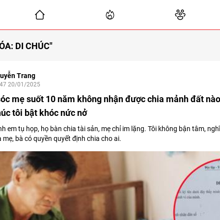
ÓA: DI CHÚC"
uyễn Trang
:47 20/01/2025
óc mẹ suốt 10 năm không nhận được chia mảnh đất nào
chúc tôi bật khóc nức nở
nh em tụ họp, họ bàn chia tài sản, mẹ chỉ im lặng. Tôi không bận tâm, nghĩ
a mẹ, bà có quyền quyết định chia cho ai.