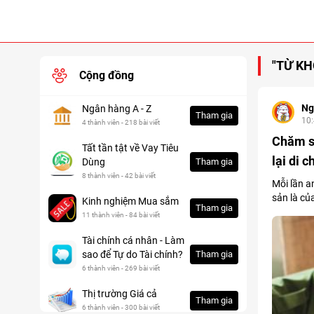
"TỪ KH
Cộng đồng
Ng
Ngân hàng A - Z
Tham gia
10
4 thành viên - 218 bài viết
Chăm s
Tất tần tật về Vay Tiêu
lại di 
Dùng
Tham gia
8 thành viên - 42 bài viết
Mỗi lần a
sản là củ
Kinh nghiệm Mua sắm
Tham gia
11 thành viên - 84 bài viết
Tài chính cá nhân - Làm
sao để Tự do Tài chính?
Tham gia
6 thành viên - 269 bài viết
Thị trường Giá cả
Tham gia
6 thành viên - 300 bài viết