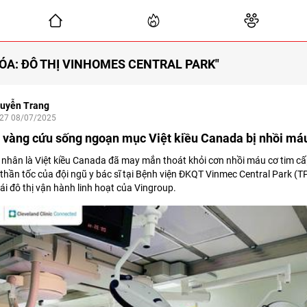
ÓA: ĐÔ THỊ VINHOMES CENTRAL PARK"
uyễn Trang
:27 08/07/2025
 vàng cứu sống ngoạn mục Việt kiều Canada bị nhồi máu
nhân là Việt kiều Canada đã may mắn thoát khỏi cơn nhồi máu cơ tim c
 thần tốc của đội ngũ y bác sĩ tại Bệnh viện ĐKQT Vinmec Central Park (
hái đô thị vận hành linh hoạt của Vingroup.