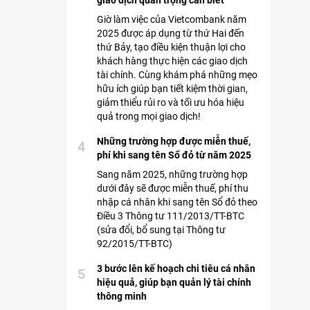
giao dịch quan trọng cần biết
Giờ làm việc của Vietcombank năm
2025 được áp dụng từ thứ Hai đến
thứ Bảy, tạo điều kiện thuận lợi cho
khách hàng thực hiện các giao dịch
tài chính. Cùng khám phá những mẹo
hữu ích giúp bạn tiết kiệm thời gian,
giảm thiểu rủi ro và tối ưu hóa hiệu
quả trong mọi giao dịch!
Những trường hợp được miễn thuế,
4
phí khi sang tên Sổ đỏ từ năm 2025
Sang năm 2025, những trường hợp
dưới đây sẽ được miễn thuế, phí thu
nhập cá nhân khi sang tên Sổ đỏ theo
Điều 3 Thông tư 111/2013/TT-BTC
(sửa đổi, bổ sung tại Thông tư
92/2015/TT-BTC)
3 bước lên kế hoạch chi tiêu cá nhân
5
hiệu quả, giúp bạn quản lý tài chính
thông minh