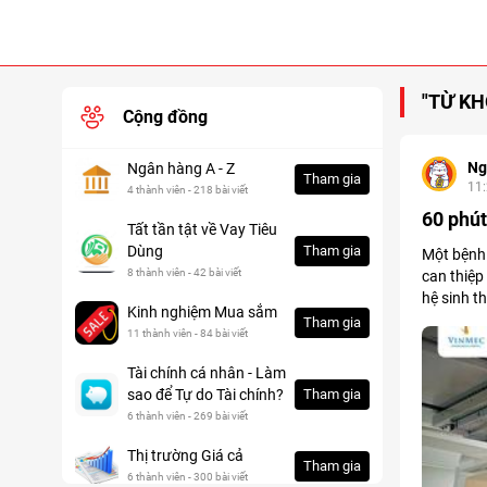
"TỪ KH
Cộng đồng
Ng
Ngân hàng A - Z
Tham gia
11
4 thành viên - 218 bài viết
60 phút
Tất tần tật về Vay Tiêu
Dùng
Tham gia
Một bệnh 
8 thành viên - 42 bài viết
can thiệp
hệ sinh t
Kinh nghiệm Mua sắm
Tham gia
11 thành viên - 84 bài viết
Tài chính cá nhân - Làm
sao để Tự do Tài chính?
Tham gia
6 thành viên - 269 bài viết
Thị trường Giá cả
Tham gia
6 thành viên - 300 bài viết