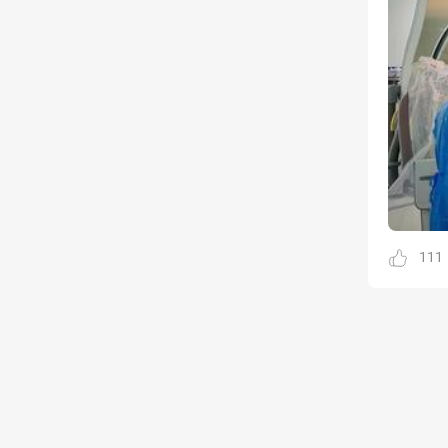
Kinh doanh
Tham gia
1 thành viên - 68 bài viết
Cảnh báo lừa đảo
Tham gia
8 thành viên - 82 bài viết
Bài toán Mua nhà
Tham gia
5 thành viên - 67 bài viết
Bảo vệ Người tiêu dùng
Tham gia
1 thành viên - 23 bài viết
Cùng Thảo luận
111
Tham gia
1 thành viên - 37 bài viết