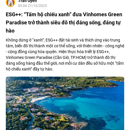
Trần Uyên
05:04 21/10/2025
ESG++: “Tấm hộ chiếu xanh” đưa Vinhomes Green
Paradise trở thành siêu đô thị đáng sống, đáng tự
hào
Không dừng ở “xanh”, ESG++ đặt tái sinh và thích ứng vào trung
tâm, biến đô thị thành một cơ thể sống, với thiên nhiên - công nghệ
- cộng đồng cùng hòa quyện. Hiện thực hóa triết lý ESG++,
Vinhomes Green Paradise (Cần Giờ, TP.HCM) trở thành đô thị
đáng sống hàng đầu thế giới, nơi mỗi cư dân đều sở hữu một “tấm
hộ chiếu xanh” đầy tự hào.