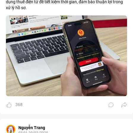
dụng thuế điện tử để tiết kiệm thời gian, đảm bảo thuận lợi trong
xử lý hồ sơ.
368
Nguyễn Trang