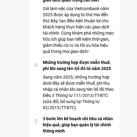
giao dịch quan trọng cần biết
Giờ làm việc của Vietcombank năm
2025 được áp dụng từ thứ Hai đến
thứ Bảy, tạo điều kiện thuận lợi cho
khách hàng thực hiện các giao dịch
tài chính. Cùng khám phá những mẹo
hữu ích giúp bạn tiết kiệm thời gian,
giảm thiểu rủi ro và tối ưu hóa hiệu
quả trong mọi giao dịch!
Những trường hợp được miễn thuế,
4
phí khi sang tên Sổ đỏ từ năm 2025
Sang năm 2025, những trường hợp
dưới đây sẽ được miễn thuế, phí thu
nhập cá nhân khi sang tên Sổ đỏ theo
Điều 3 Thông tư 111/2013/TT-BTC
(sửa đổi, bổ sung tại Thông tư
92/2015/TT-BTC)
3 bước lên kế hoạch chi tiêu cá nhân
5
hiệu quả, giúp bạn quản lý tài chính
thông minh