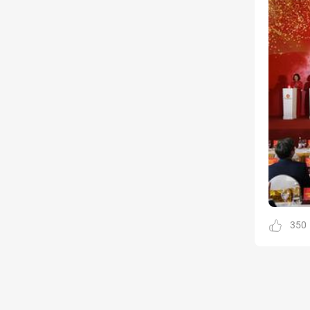
Kinh doanh
Tham gia
1 thành viên - 68 bài viết
Cảnh báo lừa đảo
Tham gia
8 thành viên - 82 bài viết
Bài toán Mua nhà
Tham gia
5 thành viên - 67 bài viết
Bảo vệ Người tiêu dùng
Tham gia
1 thành viên - 23 bài viết
Cùng Thảo luận
Tham gia
1 thành viên - 37 bài viết
350