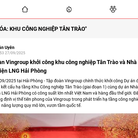
ÓA: KHU CÔNG NGHIỆP TÂN TRÀO"
ần Uyên
:53 27/09/2025
àn Vingroup khởi công khu công nghiệp Tân Trào và Nh
điện LNG Hải Phòng
9/2025 tại Hải Phòng - Tập đoàn Vingroup chính thức khởi công Dự án 
n kết cấu hạ tầng Khu Công nghiệp Tân Trào (giai đoạn 1) cùng dự án Nh
n LNG Hải Phòng có công suất lớn nhất Việt Nam và hàng đầu thế giới. Đâ
 định vị thế tiên phong của Vingroup trong phát triển hạ tầng công nghi
 năng lượng quy mô lớn, vươn tầm quốc tế.