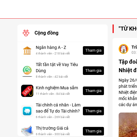
"TỪ KH
Cộng đồng
Tr
Ngân hàng A - Z
Tham gia
03
4 thành viên - 218 bài viết
Tập đo
Tất tần tật về Vay Tiêu
Nhiệt 
Dùng
Tham gia
8 thành viên - 42 bài viết
Ngày 26/0
phát triể
Kinh nghiệm Mua sắm
Tham gia
Nhiệt điệ
11 thành viên - 84 bài viết
mốc khẳng
các dự án
Tài chính cá nhân - Làm
sao để Tự do Tài chính?
Tham gia
6 thành viên - 269 bài viết
Thị trường Giá cả
Tham gia
6 thành viên - 300 bài viết