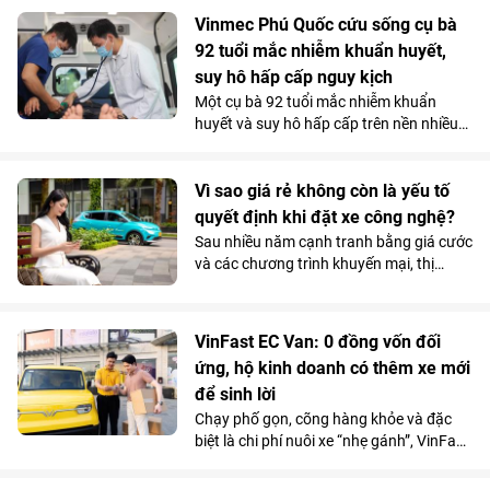
Vinmec Cần Thơ, các bác sĩ không lựa
chọn phẫu thuật ngay mà quyết định
Vinmec Phú Quốc cứu sống cụ bà
điều trị theo một hướng hoàn toàn khác.
92 tuổi mắc nhiễm khuẩn huyết,
Và chính quyết định tưởng chừng trái
suy hô hấp cấp nguy kịch
ngược ấy lại trở thành bước ngoặt giúp
Một cụ bà 92 tuổi mắc nhiễm khuẩn
người bệnh vượt qua “cửa tử”.
huyết và suy hô hấp cấp trên nền nhiều
bệnh lý phức tạp, đã được các bác sĩ
Vinmec Phú Quốc cứu sống bằng chiến
lược hồi sức cá thể hóa, hạn chế tối đa
Vì sao giá rẻ không còn là yếu tố
các can thiệp xâm lấn nguy hiểm.
quyết định khi đặt xe công nghệ?
Sau nhiều năm cạnh tranh bằng giá cước
và các chương trình khuyến mại, thị
trường gọi xe Việt Nam đang bước vào
giai đoạn cạnh tranh mới. Khi mức chênh
lệch giá giữa các nền tảng ngày càng thu
VinFast EC Van: 0 đồng vốn đối
hẹp, người dùng có xu hướng quan tâm
ứng, hộ kinh doanh có thêm xe mới
nhiều hơn đến những yếu tố như thời
để sinh lời
gian xe đón, chất lượng phương tiện hay
sự ổn định của dịch vụ.
Chạy phố gọn, cõng hàng khỏe và đặc
biệt là chi phí nuôi xe “nhẹ gánh”, VinFast
EC Van đang giúp các ông chủ thu hồi
vốn nhanh và tối đa hóa lợi nhuận.