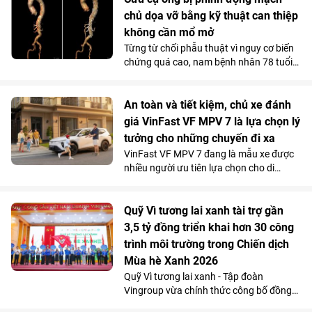
của anh về xe điện. Không gian 7 chỗ
chủ dọa vỡ bằng kỹ thuật can thiệp
rộng rãi, khả năng tăng tốc mượt và chi
không cần mổ mở
phí sử dụng thấp đến khó tin giúp mẫu
Từng từ chối phẫu thuật vì nguy cơ biến
MPV điện vừa trở thành “xe ruột” của
chứng quá cao, nam bệnh nhân 78 tuổi
anh trong công việc, vừa phục vụ trọn
mang khối phình động mạch chủ ngực -
vẹn nhu cầu gia đình.
bụng 76mm có dấu hiệu dọa vỡ, đã được
các bác sĩ Vinmec Times City điều trị
An toàn và tiết kiệm, chủ xe đánh
thành công. Bí quyết nằm ở kỹ thuật tái
giá VinFast VF MPV 7 là lựa chọn lý
tạo hệ thống mạch tạng mà không cần
tưởng cho những chuyến đi xa
mở ngực hay mở bụng.
VinFast VF MPV 7 đang là mẫu xe được
nhiều người ưu tiên lựa chọn cho di
chuyển đường dài nhờ khả năng vận
hành “lực, nhanh, mượt, mạnh”, an toàn
mà vẫn tiết kiệm chi phí.
Quỹ Vì tương lai xanh tài trợ gần
3,5 tỷ đồng triển khai hơn 30 công
trình môi trường trong Chiến dịch
Mùa hè Xanh 2026
Quỹ Vì tương lai xanh - Tập đoàn
Vingroup vừa chính thức công bố đồng
hành cùng Chiến dịch Mùa hè Xanh 2026