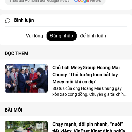
Theo dõi Homefin trên Google News
Bình luận
Vui lòng
Đăng nhập
để bình luận
ĐỌC THÊM
Chủ tịch MeeyGroup Hoàng Mai
Chung: "Thủ tướng luôn bắt tay
Meey mỗi khi có dịp"
Status của ông Hoàng Mai Chung gây
xôn xao cộng đồng. Chuyên gia tài chính
Nguyễn Minh Thư đã có bài "bóc" tài
chính rất đáng tham khảo!
BÀI MỚI
Chạy mạnh, đổi pin nhanh, “nuôi”
tiết kiệm: VinFast Kinet định nghĩa