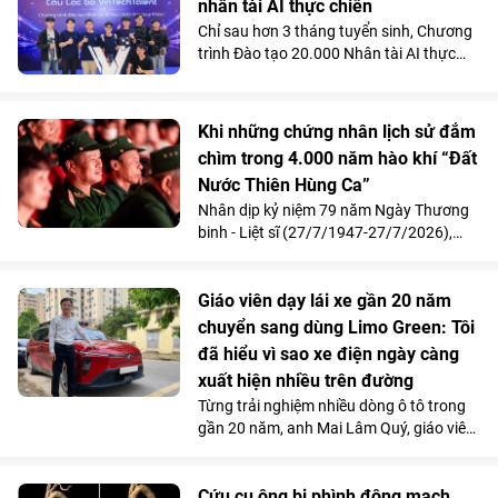
Titanium in 3D tại Bệnh viện Đa khoa
nhân tài AI thực chiến
Quốc tế Vinmec Times City.
Chỉ sau hơn 3 tháng tuyển sinh, Chương
trình Đào tạo 20.000 Nhân tài AI thực
chiến do Vingroup khởi xướng đã thu hút
gần 2.000 học viên. Song song với kết
quả 100% học viên đạt chuẩn khóa I
Khi những chứng nhân lịch sử đắm
được mời làm việc ngay sau khi tốt
chìm trong 4.000 năm hào khí “Đất
nghiệp, Chương trình đang tăng tốc mở
Nước Thiên Hùng Ca”
rộng quy mô đào tạo nhằm đảm bảo
mục tiêu cung cấp từ 10.000 - 20.000
Nhân dịp kỷ niệm 79 năm Ngày Thương
nhân tài AI trong vòng 2 năm, đáp ứng
binh - Liệt sĩ (27/7/1947-27/7/2026),
nhu cầu nhân lực công nghệ ngày càng
Vinpearl phối hợp cùng Quỹ Thiện Tâm tổ
cao của đất nước.
chức chương trình tri ân, mời 211 cựu
chiến thưởng thức show diễn “Đất Nước
Giáo viên dạy lái xe gần 20 năm
Thiên Hùng Ca” tại Vinpearl Theatre
chuyển sang dùng Limo Green: Tôi
Ocean City. Phản hồi xúc động của chính
đã hiểu vì sao xe điện ngày càng
những người từng đi qua chiến tranh đã
xuất hiện nhiều trên đường
góp phần khẳng định ý nghĩa nhân văn
Từng trải nghiệm nhiều dòng ô tô trong
và giá trị lan tỏa của tác phẩm nghệ
gần 20 năm, anh Mai Lâm Quý, giáo viên
thuật lấy cảm hứng từ hơn 4.000 năm
tại Trung tâm Giáo dục nghề nghiệp Thủ
lịch sử, văn hóa và bản sắc Việt Nam.
Đô (Hà Nội) thừa nhận, VinFast Limo
Green đã thay đổi hoàn toàn góc nhìn
Cứu cụ ông bị phình động mạch