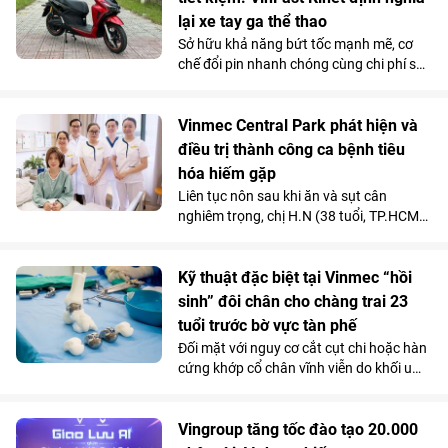
lại xe tay ga thể thao
Sở hữu khả năng bứt tốc mạnh mẽ, cơ
chế đổi pin nhanh chóng cùng chi phí sử
dụng siêu tiết kiệm, Kinet - xe máy điện
tân binh của VinFast - được đánh giá là
lựa chọn sáng giá hơn hẳn so với những
Vinmec Central Park phát hiện và
mẫu xe tay ga chạy xăng trên thị trường.
điều trị thành công ca bệnh tiêu
hóa hiếm gặp
Liên tục nôn sau khi ăn và sụt cân
nghiêm trọng, chị H.N (38 tuổi, TP.HCM)
được các bác sĩ chẩn đoán mắc hội
chứng động mạch mạc treo tràng trên -
căn bệnh tiêu hóa hiếm gặp chỉ chiếm
Kỹ thuật đặc biệt tại Vinmec “hồi
dưới 0,3% dân số.
sinh” đôi chân cho chàng trai 23
tuổi trước bờ vực tàn phế
Đối mặt với nguy cơ cắt cụt chi hoặc hàn
cứng khớp cổ chân vĩnh viễn do khối u
tàn phá, một chàng trai 23 tuổi đã được
“hồi sinh” vận động nhờ kỹ thuật thay
toàn bộ xương sên bằng vật liệu
Vingroup tăng tốc đào tạo 20.000