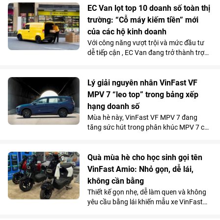
EC Van lọt top 10 doanh số toàn thị
trường: “Cỗ máy kiếm tiền” mới
của các hộ kinh doanh
Với công năng vượt trội và mức đầu tư
dễ tiếp cận , EC Van đang trở thành trợ
thủ đắc lực của nhiều tiểu thương, hộ
kinh doanh. Sức hút này được phản ánh
rõ qua doanh số 1.092 xe bán ra trong
Lý giải nguyên nhân VinFast VF
tháng 5/2026, giúp mẫu xe tải điện của
MPV 7 “leo top” trong bảng xếp
VinFast góp mặt trong top 10 xe bán
hạng doanh số
chạy nhất toàn thị trường.
Mùa hè này, VinFast VF MPV 7 đang
tăng sức hút trong phân khúc MPV 7 chỗ
khi là lựa chọn vừa tiện nghi, vừa kinh tế
vượt trội so với xe xăng cho những
chuyến đi xa.
Quà mùa hè cho học sinh gọi tên
VinFast Amio: Nhỏ gọn, dễ lái,
không cần bằng
Thiết kế gọn nhẹ, dễ làm quen và không
yêu cầu bằng lái khiến mẫu xe VinFast
Amio càng “hot” hơn trong mùa hè, đặc