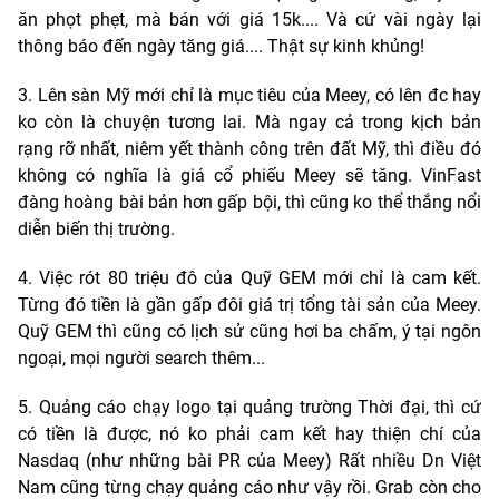
ăn phọt phẹt, mà bán với giá 15k.... Và cứ vài ngày lại
thông báo đến ngày tăng giá.... Thật sự kinh khủng!
3. Lên sàn Mỹ mới chỉ là mục tiêu của Meey, có lên đc hay
ko còn là chuyện tương lai. Mà ngay cả trong kịch bản
rạng rỡ nhất, niêm yết thành công trên đất Mỹ, thì điều đó
không có nghĩa là giá cổ phiếu Meey sẽ tăng. VinFast
đàng hoàng bài bản hơn gấp bội, thì cũng ko thể thắng nổi
diễn biến thị trường.
4. Việc rót 80 triệu đô của Quỹ GEM mới chỉ là cam kết.
Từng đó tiền là gần gấp đôi giá trị tổng tài sản của Meey.
Quỹ GEM thì cũng có lịch sử cũng hơi ba chấm, ý tại ngôn
ngoại, mọi người search thêm...
5. Quảng cáo chạy logo tại quảng trường Thời đại, thì cứ
có tiền là được, nó ko phải cam kết hay thiện chí của
Nasdaq (như những bài PR của Meey) Rất nhiều Dn Việt
Nam cũng từng chạy quảng cáo như vậy rồi. Grab còn cho