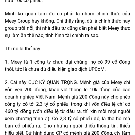
hữu 10k cổ phiếu.
Mình ko quan tâm đó có phải là nhóm chính thức của
Meey Group hay không. Chỉ thấy rằng, dù là chính thức hay
group trôi nổi, thì nhà đầu tư cũng cần phải biết Meey thực
sự làm ăn thế nào, tình hình tài chính ra sao.
Thì nó là thế này:
1. Meey là 1 công ty chưa đại chúng, họ có 99 cổ đông
thôi, tức là chưa đủ điều kiện giao dịch UPCoM.
2. Cái này CỰC KỲ QUAN TRỌNG. Mệnh giá của Meey chỉ
vỏn vẹn 200 đồng, khác với thông lệ 10k đồng của các
doanh nghiệp Việt Nam. Mệnh giá 200 đồng này cho phép
công ty có tới 2,3 tỷ cổ phiếu, trong khi vốn điều lệ chỉ có
460 tỷ đồng (vốn điều lệ từ đâu ra, thì xin mời mọi người
xem chương trình ạ). Có 2,3 tỷ cổ phiếu đó, là tha hồ mà
bán cổ phiếu ra. Cho những người thiếu thông tin, thiếu
hiểu biết. Cứ hình dung CP có mệnh giá 200 đồng, cty làm