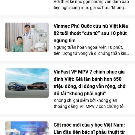
Với thiết kế nhỏ gọn nhưng vẫn đảm bảo
tiện nghi cùng mức giá sở hữu “không
tưởng”, VinFast VF 2 đang tạo nên một
“làn sóng” chuẩn bị đặt cọc trong cộng
đồng phái đẹp trước ngày mở cổng chính
Vinmec Phú Quốc cứu nữ Việt kiều
thức vào 15/7.
82 tuổi thoát “cửa tử” sau 10 phút
ngừng tim
Ngừng tuần hoàn ngoại viện 10 phút,
tiên lượng tử vong và di chứng thần kinh
rất cao do bị đuối nước, thế nhưng cụ bà
82 tuổi đã hồi phục ngoạn mục và trở về
cuộc sống bình thường chỉ sau một tuần
VinFast VF MPV 7 chinh phục gia
điều trị tại Bệnh viện Đa khoa Vinmec
đình Việt: Giá lăn bánh hơn 650
Phú Quốc.
triệu đồng, đi đông vẫn rộng, chở
đủ tải “không phải nghĩ”
Không chỉ ghi điểm bởi không gian
thoáng đãng, VF MPV 7 còn chứng tỏ
được năng lực vận hành phục vụ tốt cho
các gia đình qua những chuyến đi dài.
Chi phí sử dụng tiết kiệm và những ưu
Cột mốc mới của y học Việt Nam:
đãi hấp dẫn càng khiến mẫu MPV điện 7
Lần đầu tiên bác sĩ phẫu thuật từ