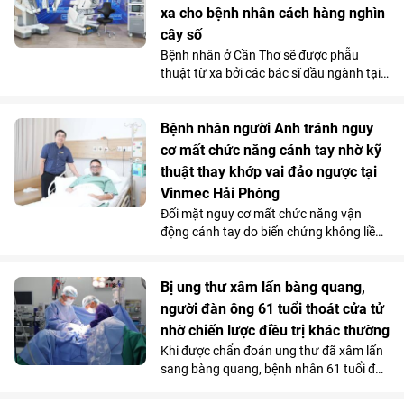
chỗ tăng sức hút trong tháng 7.
xa cho bệnh nhân cách hàng nghìn
cây số
Bệnh nhân ở Cần Thơ sẽ được phẫu
thuật từ xa bởi các bác sĩ đầu ngành tại
Hà Nội, thông qua hệ thống robot
Toumai tối tân lần đầu tiên có mặt tại
Việt Nam. Bước đi chiến lược này của
Bệnh nhân người Anh tránh nguy
Vinmec đã chính thức hiện thực hóa mô
cơ mất chức năng cánh tay nhờ kỹ
hình “y tế không khoảng cách” ở nước ta.
thuật thay khớp vai đảo ngược tại
Vinmec Hải Phòng
Đối mặt nguy cơ mất chức năng vận
động cánh tay do biến chứng không liền
xương sau phẫu thuật điều trị gãy phức
tạp đầu trên xương cánh tay, bệnh nhân
người Anh đã được điều trị thành công
Bị ung thư xâm lấn bàng quang,
bằng kỹ thuật thay khớp vai đảo ngược
người đàn ông 61 tuổi thoát cửa tử
(Reverse Shoulder Arthroplasty) - kỹ
nhờ chiến lược điều trị khác thường
thuật lần đầu tiên được triển khai tại
Khi được chẩn đoán ung thư đã xâm lấn
Bệnh viện Đa khoa Quốc tế Vinmec Hải
sang bàng quang, bệnh nhân 61 tuổi đã
Phòng.
nghĩ đến kịch bản xấu nhất. Nhưng tại