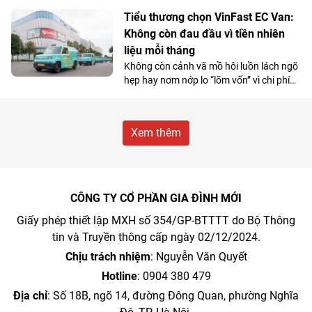
biệt với nhóm học sinh và những khách
hàng có nhu cầu di chuyển cự ly ngắn.
Tiểu thương chọn VinFast EC Van:
Không còn đau đầu vì tiền nhiên
liệu mỗi tháng
Không còn cảnh vã mồ hôi luồn lách ngõ
hẹp hay nơm nớp lo “lõm vốn” vì chi phí
nhiên liệu, nhiều tiểu thương đang
chuyển hướng sang VinFast EC Van và
coi đây là “cỗ máy sinh lời”.
Xem thêm
CÔNG TY CỔ PHẦN GIA ĐÌNH MỚI
Giấy phép thiết lập MXH số 354/GP-BTTTT do Bộ Thông
tin và Truyền thông cấp ngày 02/12/2024.
Chịu trách nhiệm
: Nguyễn Văn Quyết
Hotline
: 0904 380 479
Địa chỉ
: Số 18B, ngõ 14, đường Đông Quan, phường Nghĩa