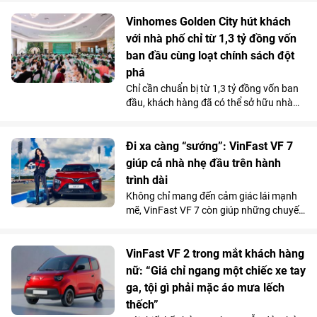
với tổng kinh phí tài trợ gần 3,5 tỷ đồng.
Nguồn lực này sẽ được sử dụng để triển
Vinhomes Golden City hút khách
khai hơn 30 công trình môi trường cộng
với nhà phố chỉ từ 1,3 tỷ đồng vốn
đồng tại 11 tỉnh, thành phố, góp phần cải
ban đầu cùng loạt chính sách đột
thiện điều kiện sống, bảo vệ môi trường
phá
và mang lại lợi ích cho hơn 100.000
Chỉ cần chuẩn bị từ 1,3 tỷ đồng vốn ban
người dân trên cả nước.
đầu, khách hàng đã có thể sở hữu nhà
phố 4 tầng tại Vinhomes Golden City (Hải
Phòng). Mức giá chỉ ngang căn hộ trung
tâm cùng chính sách hỗ trợ lãi suất tốt
Đi xa càng “sướng”: VinFast VF 7
bậc nhất thị trường từ chủ đầu tư đang
giúp cả nhà nhẹ đầu trên hành
giúp dự án thu hút người mua ở thực lẫn
trình dài
nhà đầu tư tìm kiếm sản phẩm có khả
Không chỉ mang đến cảm giác lái mạnh
năng khai thác kinh doanh và tăng giá
mẽ, VinFast VF 7 còn giúp những chuyến
lâu dài.
đi xa trở nên nhẹ nhàng hơn nhờ hệ
thống ADAS toàn diện, giảm áp lực cầm
lái trên mọi cung đường.
VinFast VF 2 trong mắt khách hàng
nữ: “Giá chỉ ngang một chiếc xe tay
ga, tội gì phải mặc áo mưa lếch
thếch”