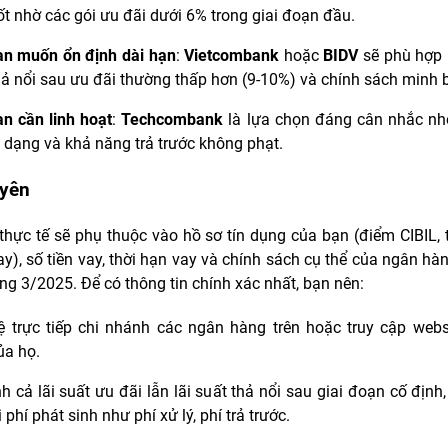
ốt nhờ các gói ưu đãi dưới 6% trong giai đoạn đầu.
n muốn ổn định dài hạn
:
Vietcombank
hoặc
BIDV
sẽ phù hợp h
hả nổi sau ưu đãi thường thấp hơn (9-10%) và chính sách minh 
n cần linh hoạt
:
Techcombank
là lựa chọn đáng cân nhắc nh
 dạng và khả năng trả trước không phạt.
uyên
 thực tế sẽ phụ thuộc vào hồ sơ tín dụng của bạn (điểm CIBIL, 
ay), số tiền vay, thời hạn vay và chính sách cụ thể của ngân hàn
ng 3/2025. Để có thông tin chính xác nhất, bạn nên:
ệ trực tiếp chi nhánh các ngân hàng trên hoặc truy cập webs
ủa họ.
h cả lãi suất ưu đãi lẫn lãi suất thả nổi sau giai đoạn cố định
 phí phát sinh như phí xử lý, phí trả trước.