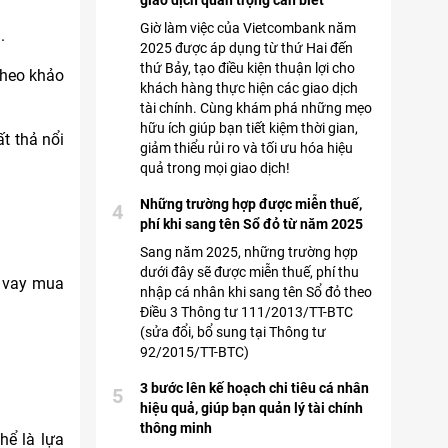
giao dịch quan trọng cần biết
Giờ làm việc của Vietcombank năm
.
2025 được áp dụng từ thứ Hai đến
thứ Bảy, tạo điều kiện thuận lợi cho
theo khảo
khách hàng thực hiện các giao dịch
tài chính. Cùng khám phá những mẹo
hữu ích giúp bạn tiết kiệm thời gian,
ất thả nổi
giảm thiểu rủi ro và tối ưu hóa hiệu
quả trong mọi giao dịch!
Những trường hợp được miễn thuế,
4
phí khi sang tên Sổ đỏ từ năm 2025
.
Sang năm 2025, những trường hợp
dưới đây sẽ được miễn thuế, phí thu
i vay mua
nhập cá nhân khi sang tên Sổ đỏ theo
Điều 3 Thông tư 111/2013/TT-BTC
(sửa đổi, bổ sung tại Thông tư
92/2015/TT-BTC)
3 bước lên kế hoạch chi tiêu cá nhân
5
hiệu quả, giúp bạn quản lý tài chính
thông minh
hể là lựa