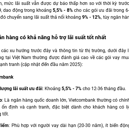
n, mức lãi suất vẫn được dự báo thấp hơn so với thời kỳ trước
, dao động trong khoảng
5,5% - 8%
cho các gói ưu đãi trong 6
 đó chuyển sang lãi suất thả nổi khoảng
9% - 12%
, tùy ngân hà
n hàng có khả năng hỗ trợ lãi suất tốt nhất
 các xu hướng trước đây và thông tin từ thị trường, dưới đây 
g tại Việt Nam thường được đánh giá cao về các gói vay mu
 cạnh tranh (cập nhật đến đầu năm 2025):
ombank
lượng lãi suất ưu đãi
: Khoảng
5,5% - 7%
cho 12-36 tháng đầu.
o
: Là ngân hàng quốc doanh lớn, Vietcombank thường có chính
 ổn định và cạnh tranh, đặc biệt dành cho khách hàng có lị
 tốt.
điểm
: Phù hợp với người vay dài hạn (20-30 năm), ít biến động