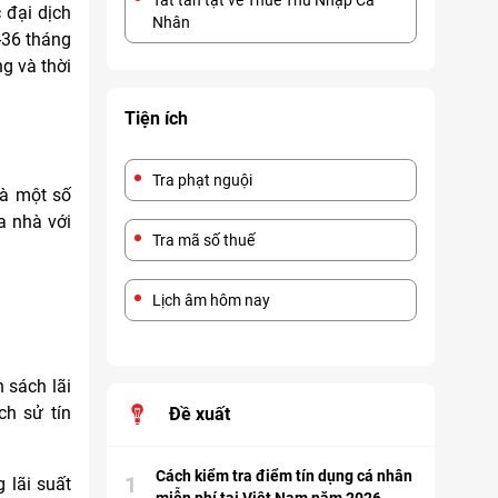
Tất tần tật về Thuế Thu Nhập Cá
 đại dịch
Nhân
-36 tháng
ng và thời
Tiện ích
Tra phạt nguội
là một số
a nhà với
Tra mã số thuế
Lịch âm hôm nay
 sách lãi
ch sử tín
Đề xuất
Cách kiểm tra điểm tín dụng cá nhân
1
 lãi suất