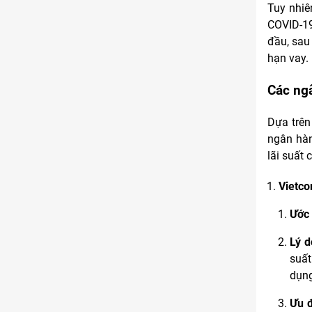
Tuy nhiê
Kinh doanh
COVID-19
Tham gia
1 thành viên - 68 bài viết
đầu, sau
hạn vay.
Cảnh báo lừa đảo
Tham gia
8 thành viên - 82 bài viết
Các ngâ
Bài toán Mua nhà
Tham gia
5 thành viên - 67 bài viết
Dựa trên
Bảo vệ Người tiêu dùng
ngân hàn
Tham gia
1 thành viên - 23 bài viết
lãi suất
Cùng Thảo luận
Tham gia
Vietc
1 thành viên - 37 bài viết
Ước 
Lý d
suất
dụng
Ưu 