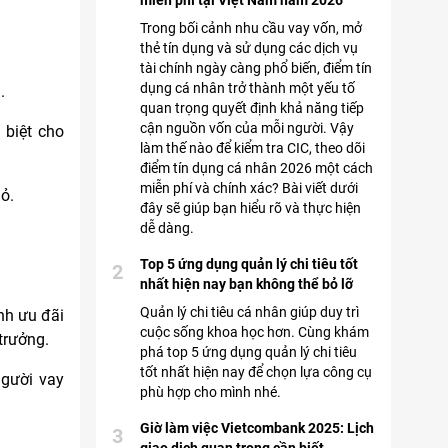
miễn phí tại Việt Nam năm 2026
Trong bối cảnh nhu cầu vay vốn, mở
thẻ tín dụng và sử dụng các dịch vụ
tài chính ngày càng phổ biến, điểm tín
dụng cá nhân trở thành một yếu tố
.
quan trọng quyết định khả năng tiếp
cận nguồn vốn của mỗi người. Vậy
 biệt cho
làm thế nào để kiểm tra CIC, theo dõi
điểm tín dụng cá nhân 2026 một cách
miễn phí và chính xác? Bài viết dưới
hỏ.
đây sẽ giúp bạn hiểu rõ và thực hiện
dễ dàng.
Top 5 ứng dụng quản lý chi tiêu tốt
2
.
nhất hiện nay bạn không thể bỏ lỡ
Quản lý chi tiêu cá nhân giúp duy trì
nh ưu đãi
cuộc sống khoa học hơn. Cùng khám
trưởng.
phá top 5 ứng dụng quản lý chi tiêu
tốt nhất hiện nay để chọn lựa công cụ
người vay
phù hợp cho mình nhé.
Giờ làm việc Vietcombank 2025: Lịch
3