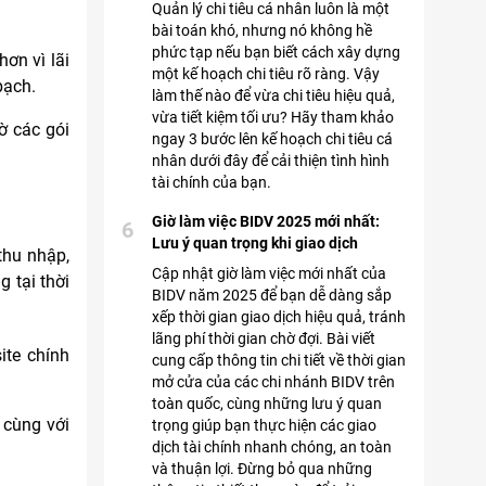
Quản lý chi tiêu cá nhân luôn là một
bài toán khó, nhưng nó không hề
phức tạp nếu bạn biết cách xây dựng
ơn vì lãi
một kế hoạch chi tiêu rõ ràng. Vậy
bạch.
làm thế nào để vừa chi tiêu hiệu quả,
vừa tiết kiệm tối ưu? Hãy tham khảo
ờ các gói
ngay 3 bước lên kế hoạch chi tiêu cá
nhân dưới đây để cải thiện tình hình
tài chính của bạn.
Giờ làm việc BIDV 2025 mới nhất:
6
Lưu ý quan trọng khi giao dịch
thu nhập,
Cập nhật giờ làm việc mới nhất của
g tại thời
BIDV năm 2025 để bạn dễ dàng sắp
xếp thời gian giao dịch hiệu quả, tránh
lãng phí thời gian chờ đợi. Bài viết
ite chính
cung cấp thông tin chi tiết về thời gian
mở cửa của các chi nhánh BIDV trên
toàn quốc, cùng những lưu ý quan
, cùng với
trọng giúp bạn thực hiện các giao
dịch tài chính nhanh chóng, an toàn
và thuận lợi. Đừng bỏ qua những