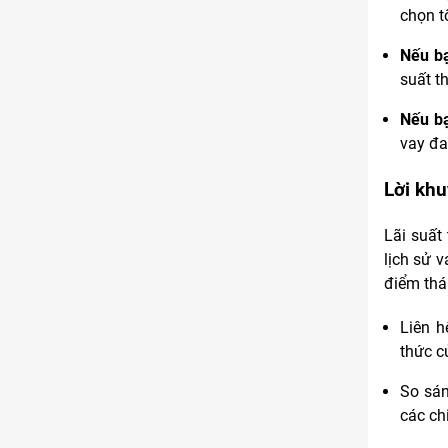
chọn t
Nếu bạ
suất t
Nếu bạ
vay đa
Lời kh
Lãi suất
lịch sử v
điểm thá
Liên h
thức c
So sán
các chi