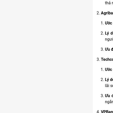
thả 
Agrib
Ước 
Lý 
ngườ
Ưu 
Techc
Ước 
Lý d
lãi 
Ưu 
ngắn
VPBan