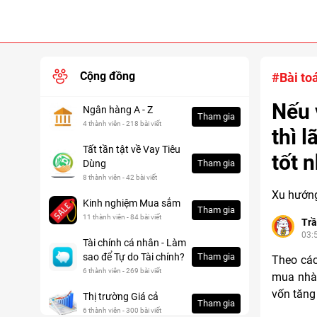
Cộng đồng
#Bài to
Nếu 
Ngân hàng A - Z
Tham gia
4 thành viên - 218 bài viết
thì 
Tất tần tật về Vay Tiêu
tốt 
Dùng
Tham gia
8 thành viên - 42 bài viết
Xu hướng
Kinh nghiệm Mua sắm
Tham gia
11 thành viên - 84 bài viết
Trầ
03:
Tài chính cá nhân - Làm
sao để Tự do Tài chính?
Tham gia
Theo các
6 thành viên - 269 bài viết
mua nhà 
vốn tăng
Thị trường Giá cả
Tham gia
6 thành viên - 300 bài viết