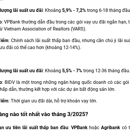
lượng lãi suất ưu đãi
: Khoảng
5,9% - 7,2%
trong 6-18 tháng đầu
o
: VPBank thường dẫn đầu trong các gói vay ưu đãi ngắn hạn, 
từ Vietnam Association of Realtors (VARS).
điểm
: Chính sách lãi suất thấp ban đầu, nhưng cần chú ý lãi su
ưu đãi có thể cao hơn (khoảng 12-14%).
lượng lãi suất ưu đãi
: Khoảng
5,5% - 7%
trong 12-36 tháng đầu
o
: BIDV là một trong những ngân hàng quốc doanh có các gó
hấp dẫn, thường kết hợp với các dự án bất động sản lớn.
điểm
: Thời gian ưu đãi dài, hỗ trợ khoản vay lớn.
àng nào tốt nhất vào tháng 3/2025?
n ưu tiên lãi suất thấp ban đầu
:
VPBank
hoặc
Agribank
có t