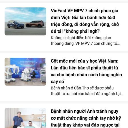
82 tuổi đã hồi phục ngoạn mục và trở về
cuộc sống bình thường chỉ sau một tuần
VinFast VF MPV 7 chinh phục gia
điều trị tại Bệnh viện Đa khoa Vinmec
đình Việt: Giá lăn bánh hơn 650
Phú Quốc.
triệu đồng, đi đông vẫn rộng, chở
đủ tải “không phải nghĩ”
Không chỉ ghi điểm bởi không gian
thoáng đãng, VF MPV 7 còn chứng tỏ
được năng lực vận hành phục vụ tốt cho
các gia đình qua những chuyến đi dài.
Chi phí sử dụng tiết kiệm và những ưu
Cột mốc mới của y học Việt Nam:
đãi hấp dẫn càng khiến mẫu MPV điện 7
Lần đầu tiên bác sĩ phẫu thuật từ
chỗ tăng sức hút trong tháng 7.
xa cho bệnh nhân cách hàng nghìn
cây số
Bệnh nhân ở Cần Thơ sẽ được phẫu
thuật từ xa bởi các bác sĩ đầu ngành tại
Hà Nội, thông qua hệ thống robot
Toumai tối tân lần đầu tiên có mặt tại
Việt Nam. Bước đi chiến lược này của
Bệnh nhân người Anh tránh nguy
Vinmec đã chính thức hiện thực hóa mô
cơ mất chức năng cánh tay nhờ kỹ
hình “y tế không khoảng cách” ở nước ta.
thuật thay khớp vai đảo ngược tại