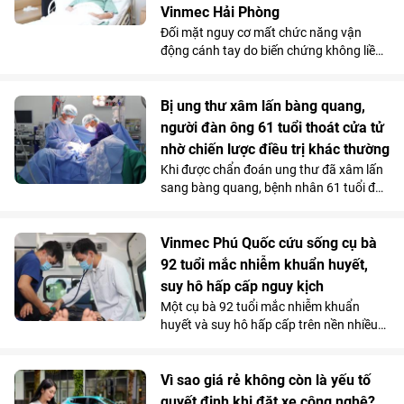
Vinmec Hải Phòng
Đối mặt nguy cơ mất chức năng vận
động cánh tay do biến chứng không liền
xương sau phẫu thuật điều trị gãy phức
tạp đầu trên xương cánh tay, bệnh nhân
người Anh đã được điều trị thành công
Bị ung thư xâm lấn bàng quang,
bằng kỹ thuật thay khớp vai đảo ngược
người đàn ông 61 tuổi thoát cửa tử
(Reverse Shoulder Arthroplasty) - kỹ
nhờ chiến lược điều trị khác thường
thuật lần đầu tiên được triển khai tại
Khi được chẩn đoán ung thư đã xâm lấn
Bệnh viện Đa khoa Quốc tế Vinmec Hải
sang bàng quang, bệnh nhân 61 tuổi đã
Phòng.
nghĩ đến kịch bản xấu nhất. Nhưng tại
Vinmec Cần Thơ, các bác sĩ không lựa
chọn phẫu thuật ngay mà quyết định
Vinmec Phú Quốc cứu sống cụ bà
điều trị theo một hướng hoàn toàn khác.
92 tuổi mắc nhiễm khuẩn huyết,
Và chính quyết định tưởng chừng trái
suy hô hấp cấp nguy kịch
ngược ấy lại trở thành bước ngoặt giúp
Một cụ bà 92 tuổi mắc nhiễm khuẩn
người bệnh vượt qua “cửa tử”.
huyết và suy hô hấp cấp trên nền nhiều
bệnh lý phức tạp, đã được các bác sĩ
Vinmec Phú Quốc cứu sống bằng chiến
lược hồi sức cá thể hóa, hạn chế tối đa
Vì sao giá rẻ không còn là yếu tố
các can thiệp xâm lấn nguy hiểm.
quyết định khi đặt xe công nghệ?