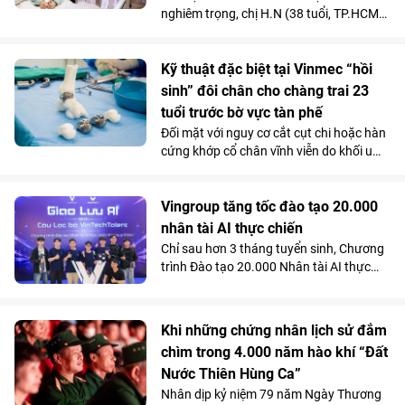
nghiêm trọng, chị H.N (38 tuổi, TP.HCM)
được các bác sĩ chẩn đoán mắc hội
chứng động mạch mạc treo tràng trên -
căn bệnh tiêu hóa hiếm gặp chỉ chiếm
Kỹ thuật đặc biệt tại Vinmec “hồi
dưới 0,3% dân số.
sinh” đôi chân cho chàng trai 23
tuổi trước bờ vực tàn phế
Đối mặt với nguy cơ cắt cụt chi hoặc hàn
cứng khớp cổ chân vĩnh viễn do khối u
tàn phá, một chàng trai 23 tuổi đã được
“hồi sinh” vận động nhờ kỹ thuật thay
toàn bộ xương sên bằng vật liệu
Vingroup tăng tốc đào tạo 20.000
Titanium in 3D tại Bệnh viện Đa khoa
nhân tài AI thực chiến
Quốc tế Vinmec Times City.
Chỉ sau hơn 3 tháng tuyển sinh, Chương
trình Đào tạo 20.000 Nhân tài AI thực
chiến do Vingroup khởi xướng đã thu hút
gần 2.000 học viên. Song song với kết
quả 100% học viên đạt chuẩn khóa I
Khi những chứng nhân lịch sử đắm
được mời làm việc ngay sau khi tốt
chìm trong 4.000 năm hào khí “Đất
nghiệp, Chương trình đang tăng tốc mở
Nước Thiên Hùng Ca”
rộng quy mô đào tạo nhằm đảm bảo
mục tiêu cung cấp từ 10.000 - 20.000
Nhân dịp kỷ niệm 79 năm Ngày Thương