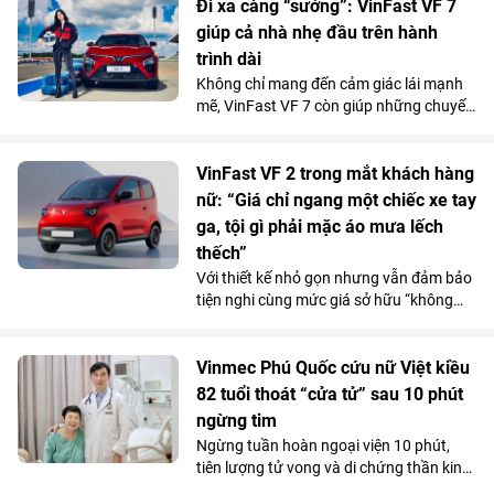
tâm cùng chính sách hỗ trợ lãi suất tốt
Đi xa càng “sướng”: VinFast VF 7
bậc nhất thị trường từ chủ đầu tư đang
giúp cả nhà nhẹ đầu trên hành
giúp dự án thu hút người mua ở thực lẫn
trình dài
nhà đầu tư tìm kiếm sản phẩm có khả
Không chỉ mang đến cảm giác lái mạnh
năng khai thác kinh doanh và tăng giá
mẽ, VinFast VF 7 còn giúp những chuyến
lâu dài.
đi xa trở nên nhẹ nhàng hơn nhờ hệ
thống ADAS toàn diện, giảm áp lực cầm
lái trên mọi cung đường.
VinFast VF 2 trong mắt khách hàng
nữ: “Giá chỉ ngang một chiếc xe tay
ga, tội gì phải mặc áo mưa lếch
thếch”
Với thiết kế nhỏ gọn nhưng vẫn đảm bảo
tiện nghi cùng mức giá sở hữu “không
tưởng”, VinFast VF 2 đang tạo nên một
“làn sóng” chuẩn bị đặt cọc trong cộng
đồng phái đẹp trước ngày mở cổng chính
Vinmec Phú Quốc cứu nữ Việt kiều
thức vào 15/7.
82 tuổi thoát “cửa tử” sau 10 phút
ngừng tim
Ngừng tuần hoàn ngoại viện 10 phút,
tiên lượng tử vong và di chứng thần kinh
rất cao do bị đuối nước, thế nhưng cụ bà