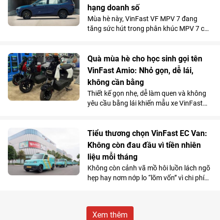
VinFast góp mặt trong top 10 xe bán
hạng doanh số
chạy nhất toàn thị trường.
Mùa hè này, VinFast VF MPV 7 đang
tăng sức hút trong phân khúc MPV 7 chỗ
khi là lựa chọn vừa tiện nghi, vừa kinh tế
vượt trội so với xe xăng cho những
chuyến đi xa.
Quà mùa hè cho học sinh gọi tên
VinFast Amio: Nhỏ gọn, dễ lái,
không cần bằng
Thiết kế gọn nhẹ, dễ làm quen và không
yêu cầu bằng lái khiến mẫu xe VinFast
Amio càng “hot” hơn trong mùa hè, đặc
biệt với nhóm học sinh và những khách
hàng có nhu cầu di chuyển cự ly ngắn.
Tiểu thương chọn VinFast EC Van:
Không còn đau đầu vì tiền nhiên
liệu mỗi tháng
Không còn cảnh vã mồ hôi luồn lách ngõ
hẹp hay nơm nớp lo “lõm vốn” vì chi phí
nhiên liệu, nhiều tiểu thương đang
chuyển hướng sang VinFast EC Van và
coi đây là “cỗ máy sinh lời”.
Xem thêm