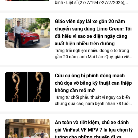
nhân tài AI trong vòng 2 năm, đáp ứng
binh - Liệt sĩ (27/7/1947-27/7/2026),
nhu cầu nhân lực công nghệ ngày càng
Vinpearl phối hợp cùng Quỹ Thiện Tâm tổ
cao của đất nước.
chức chương trình tri ân, mời 211 cựu
chiến thưởng thức show diễn “Đất Nước
Giáo viên dạy lái xe gần 20 năm
Thiên Hùng Ca” tại Vinpearl Theatre
chuyển sang dùng Limo Green: Tôi
Ocean City. Phản hồi xúc động của chính
đã hiểu vì sao xe điện ngày càng
những người từng đi qua chiến tranh đã
xuất hiện nhiều trên đường
góp phần khẳng định ý nghĩa nhân văn
Từng trải nghiệm nhiều dòng ô tô trong
và giá trị lan tỏa của tác phẩm nghệ
gần 20 năm, anh Mai Lâm Quý, giáo viên
thuật lấy cảm hứng từ hơn 4.000 năm
tại Trung tâm Giáo dục nghề nghiệp Thủ
lịch sử, văn hóa và bản sắc Việt Nam.
Đô (Hà Nội) thừa nhận, VinFast Limo
Green đã thay đổi hoàn toàn góc nhìn
Cứu cụ ông bị phình động mạch
của anh về xe điện. Không gian 7 chỗ
chủ dọa vỡ bằng kỹ thuật can thiệp
rộng rãi, khả năng tăng tốc mượt và chi
không cần mổ mở
phí sử dụng thấp đến khó tin giúp mẫu
Từng từ chối phẫu thuật vì nguy cơ biến
MPV điện vừa trở thành “xe ruột” của
chứng quá cao, nam bệnh nhân 78 tuổi
anh trong công việc, vừa phục vụ trọn
mang khối phình động mạch chủ ngực -
vẹn nhu cầu gia đình.
bụng 76mm có dấu hiệu dọa vỡ, đã được
các bác sĩ Vinmec Times City điều trị
An toàn và tiết kiệm, chủ xe đánh
thành công. Bí quyết nằm ở kỹ thuật tái
giá VinFast VF MPV 7 là lựa chọn lý
tạo hệ thống mạch tạng mà không cần
tưởng cho những chuyến đi xa