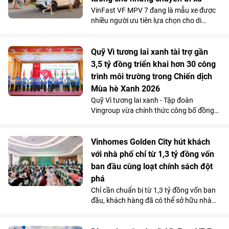
mở ngực hay mở bụng.
VinFast VF MPV 7 đang là mẫu xe được
nhiều người ưu tiên lựa chọn cho di
chuyển đường dài nhờ khả năng vận
hành “lực, nhanh, mượt, mạnh”, an toàn
mà vẫn tiết kiệm chi phí.
Quỹ Vì tương lai xanh tài trợ gần
3,5 tỷ đồng triển khai hơn 30 công
trình môi trường trong Chiến dịch
Mùa hè Xanh 2026
Quỹ Vì tương lai xanh - Tập đoàn
Vingroup vừa chính thức công bố đồng
hành cùng Chiến dịch Mùa hè Xanh 2026
với tổng kinh phí tài trợ gần 3,5 tỷ đồng.
Nguồn lực này sẽ được sử dụng để triển
Vinhomes Golden City hút khách
khai hơn 30 công trình môi trường cộng
với nhà phố chỉ từ 1,3 tỷ đồng vốn
đồng tại 11 tỉnh, thành phố, góp phần cải
ban đầu cùng loạt chính sách đột
thiện điều kiện sống, bảo vệ môi trường
phá
và mang lại lợi ích cho hơn 100.000
Chỉ cần chuẩn bị từ 1,3 tỷ đồng vốn ban
người dân trên cả nước.
đầu, khách hàng đã có thể sở hữu nhà
phố 4 tầng tại Vinhomes Golden City (Hải
Phòng). Mức giá chỉ ngang căn hộ trung