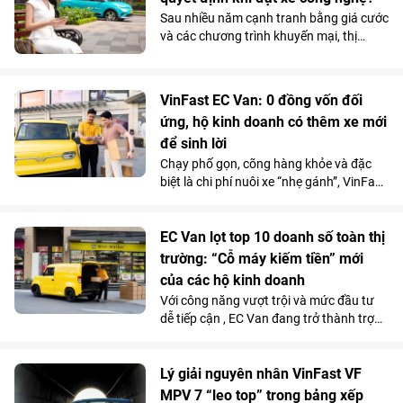
Sau nhiều năm cạnh tranh bằng giá cước
và các chương trình khuyến mại, thị
trường gọi xe Việt Nam đang bước vào
giai đoạn cạnh tranh mới. Khi mức chênh
lệch giá giữa các nền tảng ngày càng thu
VinFast EC Van: 0 đồng vốn đối
hẹp, người dùng có xu hướng quan tâm
ứng, hộ kinh doanh có thêm xe mới
nhiều hơn đến những yếu tố như thời
để sinh lời
gian xe đón, chất lượng phương tiện hay
sự ổn định của dịch vụ.
Chạy phố gọn, cõng hàng khỏe và đặc
biệt là chi phí nuôi xe “nhẹ gánh”, VinFast
EC Van đang giúp các ông chủ thu hồi
vốn nhanh và tối đa hóa lợi nhuận.
EC Van lọt top 10 doanh số toàn thị
trường: “Cỗ máy kiếm tiền” mới
của các hộ kinh doanh
Với công năng vượt trội và mức đầu tư
dễ tiếp cận , EC Van đang trở thành trợ
thủ đắc lực của nhiều tiểu thương, hộ
kinh doanh. Sức hút này được phản ánh
rõ qua doanh số 1.092 xe bán ra trong
Lý giải nguyên nhân VinFast VF
tháng 5/2026, giúp mẫu xe tải điện của
MPV 7 “leo top” trong bảng xếp