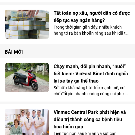
hội tiếp cận dịch vụ tín dụng ngay!
Tất toán nợ xấu, người dân có được
tiếp tục vay ngân hàng?
Trong thời gian gần đây, nhiều khách
hàng tỏ ra băn khoăn rằng sau khi đã tất
toán khoản nợ xấu thì bao lâu mới có thể
tiếp tục vay vốn. Nguyên nhân là do
thông tin về nợ xấu vẫn được lưu trữ tại
BÀI MỚI
Trung tâm Thông tin tín dụng quốc gia
Việt Nam (CIC).
Chạy mạnh, đổi pin nhanh, “nuôi”
tiết kiệm: VinFast Kinet định nghĩa
lại xe tay ga thể thao
Sở hữu khả năng bứt tốc mạnh mẽ, cơ
chế đổi pin nhanh chóng cùng chi phí sử
dụng siêu tiết kiệm, Kinet - xe máy điện
tân binh của VinFast - được đánh giá là
lựa chọn sáng giá hơn hẳn so với những
Vinmec Central Park phát hiện và
mẫu xe tay ga chạy xăng trên thị trường.
điều trị thành công ca bệnh tiêu
hóa hiếm gặp
Liên tục nôn sau khi ăn và sụt cân