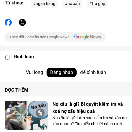
Từ khóa:
#ngân hàng
#nợ xấu
#trả góp
Theo dõi Homefin trên Google News
Bình luận
Vui lòng
Đăng nhập
để bình luận
ĐỌC THÊM
Nợ xấu là gì? Bí quyết kiểm tra và
xoá nợ xấu hiệu quả
Nợ xấu là gì? Làm sao kiểm tra và xóa nợ
xấu nhanh? Tìm hiểu chi tiết cách xử lý
nợ xấu để cải thiện tài chính và tăng cơ