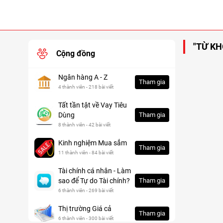
"TỪ KH
Cộng đồng
Ngân hàng A - Z
Tham gia
4 thành viên - 218 bài viết
Tất tần tật về Vay Tiêu
Dùng
Tham gia
8 thành viên - 42 bài viết
Kinh nghiệm Mua sắm
Tham gia
11 thành viên - 84 bài viết
Tài chính cá nhân - Làm
sao để Tự do Tài chính?
Tham gia
6 thành viên - 269 bài viết
Thị trường Giá cả
Tham gia
6 thành viên - 300 bài viết