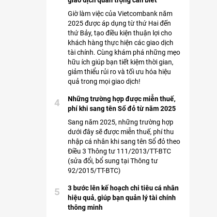
giao dịch quan trọng cần biết
Giờ làm việc của Vietcombank năm
2025 được áp dụng từ thứ Hai đến
thứ Bảy, tạo điều kiện thuận lợi cho
khách hàng thực hiện các giao dịch
tài chính. Cùng khám phá những mẹo
hữu ích giúp bạn tiết kiệm thời gian,
giảm thiểu rủi ro và tối ưu hóa hiệu
quả trong mọi giao dịch!
Những trường hợp được miễn thuế,
4
phí khi sang tên Sổ đỏ từ năm 2025
Sang năm 2025, những trường hợp
dưới đây sẽ được miễn thuế, phí thu
nhập cá nhân khi sang tên Sổ đỏ theo
Điều 3 Thông tư 111/2013/TT-BTC
(sửa đổi, bổ sung tại Thông tư
92/2015/TT-BTC)
3 bước lên kế hoạch chi tiêu cá nhân
5
hiệu quả, giúp bạn quản lý tài chính
thông minh