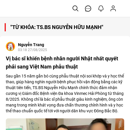
"TỪ KHÓA: TS.BS NGUYỄN HỮU MẠNH"
Nguyễn Trang
03:18 27/08/2025
Vị bác sĩ khiến bệnh nhân người Nhật nhất quyết
phải sang Việt Nam phẫu thuật
Sau gần 15 năm gắn bó cùng phẫu thuật nội soi khớp và y học thể
thao, giúp hàng nghìn người bệnh phục hồi vận động bằng các kỹ
thuật tiên tiến, TS.BS Nguyễn Hữu Mạnh chính thức đảm nhận
cương vị Giám đốc Bệnh viện Đa khoa Vinmec Hải Phòng từ tháng
8/2025. Không chỉ là bác sĩ phẫu thuật giàu kinh nghiệm, ông còn
mang trong mình khát vọng đưa chấn thương chỉnh hình và y học
thể thao chuẩn quốc tế tới với người dân khu vực Đông Bắc Bộ.