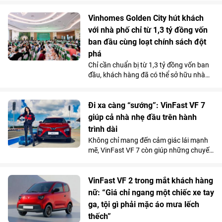
với tổng kinh phí tài trợ gần 3,5 tỷ đồng.
Nguồn lực này sẽ được sử dụng để triển
Vinhomes Golden City hút khách
khai hơn 30 công trình môi trường cộng
với nhà phố chỉ từ 1,3 tỷ đồng vốn
đồng tại 11 tỉnh, thành phố, góp phần cải
ban đầu cùng loạt chính sách đột
thiện điều kiện sống, bảo vệ môi trường
phá
và mang lại lợi ích cho hơn 100.000
Chỉ cần chuẩn bị từ 1,3 tỷ đồng vốn ban
người dân trên cả nước.
đầu, khách hàng đã có thể sở hữu nhà
phố 4 tầng tại Vinhomes Golden City (Hải
Phòng). Mức giá chỉ ngang căn hộ trung
tâm cùng chính sách hỗ trợ lãi suất tốt
Đi xa càng “sướng”: VinFast VF 7
bậc nhất thị trường từ chủ đầu tư đang
giúp cả nhà nhẹ đầu trên hành
giúp dự án thu hút người mua ở thực lẫn
trình dài
nhà đầu tư tìm kiếm sản phẩm có khả
Không chỉ mang đến cảm giác lái mạnh
năng khai thác kinh doanh và tăng giá
mẽ, VinFast VF 7 còn giúp những chuyến
lâu dài.
đi xa trở nên nhẹ nhàng hơn nhờ hệ
thống ADAS toàn diện, giảm áp lực cầm
lái trên mọi cung đường.
VinFast VF 2 trong mắt khách hàng
nữ: “Giá chỉ ngang một chiếc xe tay
ga, tội gì phải mặc áo mưa lếch
thếch”