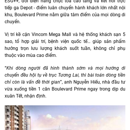
ESG++, đối diện hàng chục tòa cao tầng và kết nối trực
tiếp ga Depot - điểm luân chuyển hành khách lớn nhất nội
khu, Boulevard Prime nằm giữa tâm điểm của mọi dòng di
chuyển.
Vị trí kề cận Vincom Mega Mall và hệ thống khách sạn 5
sao, tổ hợp giải trí, bệnh viện quốc tế… giúp sản phẩm
hưởng trọn lưu lượng khách suốt tuần, không chỉ phụ
thuộc vào mùa cao điểm.
“
Khi dòng người đã hình thành sớm và mọi hướng di
chuyển đều hội tụ về trục Tương Lai, thì bài toán dòng tiền
chỉ còn là vấn đề thời gian
”, anh Nguyễn Hiếu, nhà đầu tư
vừa xuống tiền 1 căn Boulevard Prime ngay trong dịp du
xuân Tết, nhận định.