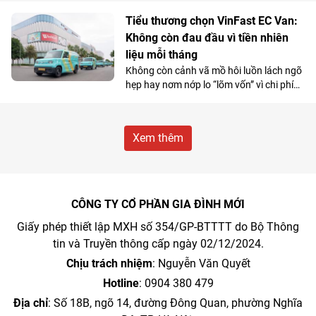
biệt với nhóm học sinh và những khách
hàng có nhu cầu di chuyển cự ly ngắn.
Tiểu thương chọn VinFast EC Van:
Không còn đau đầu vì tiền nhiên
liệu mỗi tháng
Không còn cảnh vã mồ hôi luồn lách ngõ
hẹp hay nơm nớp lo “lõm vốn” vì chi phí
nhiên liệu, nhiều tiểu thương đang
chuyển hướng sang VinFast EC Van và
coi đây là “cỗ máy sinh lời”.
Xem thêm
CÔNG TY CỔ PHẦN GIA ĐÌNH MỚI
Giấy phép thiết lập MXH số 354/GP-BTTTT do Bộ Thông
tin và Truyền thông cấp ngày 02/12/2024.
Chịu trách nhiệm
: Nguyễn Văn Quyết
Hotline
: 0904 380 479
Địa chỉ
: Số 18B, ngõ 14, đường Đông Quan, phường Nghĩa