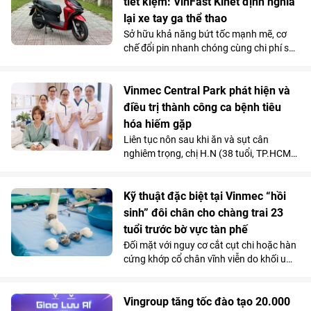
tiết kiệm: VinFast Kinet định nghĩa
lại xe tay ga thể thao
Sở hữu khả năng bứt tốc mạnh mẽ, cơ
chế đổi pin nhanh chóng cùng chi phí sử
dụng siêu tiết kiệm, Kinet - xe máy điện
tân binh của VinFast - được đánh giá là
lựa chọn sáng giá hơn hẳn so với những
Vinmec Central Park phát hiện và
mẫu xe tay ga chạy xăng trên thị trường.
điều trị thành công ca bệnh tiêu
hóa hiếm gặp
Liên tục nôn sau khi ăn và sụt cân
nghiêm trọng, chị H.N (38 tuổi, TP.HCM)
được các bác sĩ chẩn đoán mắc hội
chứng động mạch mạc treo tràng trên -
căn bệnh tiêu hóa hiếm gặp chỉ chiếm
Kỹ thuật đặc biệt tại Vinmec “hồi
dưới 0,3% dân số.
sinh” đôi chân cho chàng trai 23
tuổi trước bờ vực tàn phế
Đối mặt với nguy cơ cắt cụt chi hoặc hàn
cứng khớp cổ chân vĩnh viễn do khối u
tàn phá, một chàng trai 23 tuổi đã được
“hồi sinh” vận động nhờ kỹ thuật thay
toàn bộ xương sên bằng vật liệu
Vingroup tăng tốc đào tạo 20.000