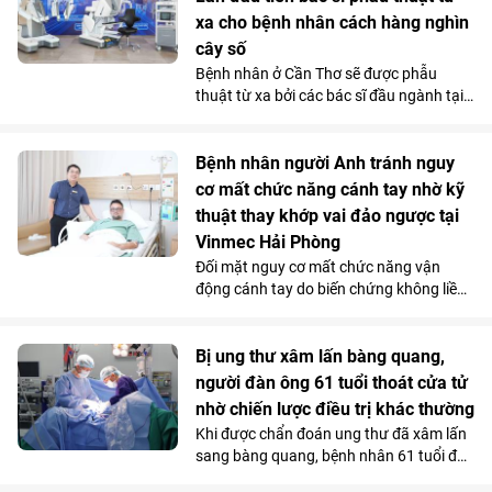
chỗ tăng sức hút trong tháng 7.
xa cho bệnh nhân cách hàng nghìn
cây số
Bệnh nhân ở Cần Thơ sẽ được phẫu
thuật từ xa bởi các bác sĩ đầu ngành tại
Hà Nội, thông qua hệ thống robot
Toumai tối tân lần đầu tiên có mặt tại
Việt Nam. Bước đi chiến lược này của
Bệnh nhân người Anh tránh nguy
Vinmec đã chính thức hiện thực hóa mô
cơ mất chức năng cánh tay nhờ kỹ
hình “y tế không khoảng cách” ở nước ta.
thuật thay khớp vai đảo ngược tại
Vinmec Hải Phòng
Đối mặt nguy cơ mất chức năng vận
động cánh tay do biến chứng không liền
xương sau phẫu thuật điều trị gãy phức
tạp đầu trên xương cánh tay, bệnh nhân
người Anh đã được điều trị thành công
Bị ung thư xâm lấn bàng quang,
bằng kỹ thuật thay khớp vai đảo ngược
người đàn ông 61 tuổi thoát cửa tử
(Reverse Shoulder Arthroplasty) - kỹ
nhờ chiến lược điều trị khác thường
thuật lần đầu tiên được triển khai tại
Khi được chẩn đoán ung thư đã xâm lấn
Bệnh viện Đa khoa Quốc tế Vinmec Hải
sang bàng quang, bệnh nhân 61 tuổi đã
Phòng.
nghĩ đến kịch bản xấu nhất. Nhưng tại