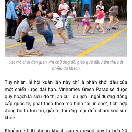
Các trò chơi dân gian, xin chữ ông đồ, gieo quẻ đầu năm thu hút
nhiều du khách
Tuy nhiên, lễ hội xuân lần này chỉ là phần khởi đầu của
một chiến lược dài hạn. Vinhomes Green Paradise được
quy hoạch là siêu đô thị an cư - du lịch - nghỉ dưỡng đẳng
cấp quốc tế, phát triển theo mô hình “all-in-one”, tích hợp
đồng bộ từ lưu trú, giải trí, thương mại đến chăm sóc sức
khỏe.
Khoảng 7.000 phòng khách sạn và resort quy tụ hơn 20