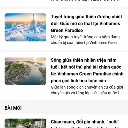
mang đến “DNA xanh” chuẩn quốc tế
trong từng công trình kiến trúc. Bắt tay
với Vinhomes, huyền thoại thế giới trong
Tuyết trắng giữa thiên đường nhiệt
lĩnh vực thiết kế kiến tạo tại Vinhomes
đới: Giấc mơ có thật tại Vinhomes
Green Paradise (Cần Giờ, TP.HCM) 4
Green Paradise
tuyệt phẩm kiến trúc, nơi con người được
Một kỳ quan tuyết trắng cao 68m đang
tận hưởng sự hạnh phúc trong cân
chuẩn bị xuất hiện tại Vinhomes Green
bằng.
Paradise, mang trọn mùa đông Bắc Âu
cùng nhiều “đặc sản” của các vùng băng
giá về Cần Giờ. Lần đầu tiên, cư dân
Sống giữa thiên nhiên triệu năm
TP.HCM có thể ngắm tuyết rơi, chiêm
tuổi, kết nối thủ phủ tài chính quốc
ngưỡng cực quang và bước vào thế giới
tế: Vinhomes Green Paradise chinh
băng đăng ngay trong những ngày nắng
phục giới tinh hoa toàn cầu
rực rỡ của miền nhiệt đới, chỉ sau 13 phút
Giữa làn sóng dịch chuyển an cư của giới
di chuyển từ Bến Thành.
chuyên gia và tầng lớp siêu giàu quốc tế
về những đô thị nghỉ dưỡng, sinh thái
gắn kết trung tâm tài chính, Vinhomes
BÀI MỚI
Green Paradise tại Cần Giờ nổi bật như
một “địa chỉ định danh” mới - nơi hội tụ
chuẩn sống bền vững, tiện nghi toàn cầu
Chạy mạnh, đổi pin nhanh, “nuôi”
và giá trị di sản truyền đời.