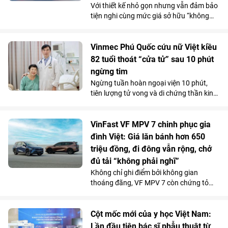
Với thiết kế nhỏ gọn nhưng vẫn đảm bảo
tiện nghi cùng mức giá sở hữu “không
tưởng”, VinFast VF 2 đang tạo nên một
“làn sóng” chuẩn bị đặt cọc trong cộng
đồng phái đẹp trước ngày mở cổng chính
Vinmec Phú Quốc cứu nữ Việt kiều
thức vào 15/7.
82 tuổi thoát “cửa tử” sau 10 phút
ngừng tim
Ngừng tuần hoàn ngoại viện 10 phút,
tiên lượng tử vong và di chứng thần kinh
rất cao do bị đuối nước, thế nhưng cụ bà
82 tuổi đã hồi phục ngoạn mục và trở về
cuộc sống bình thường chỉ sau một tuần
VinFast VF MPV 7 chinh phục gia
điều trị tại Bệnh viện Đa khoa Vinmec
đình Việt: Giá lăn bánh hơn 650
Phú Quốc.
triệu đồng, đi đông vẫn rộng, chở
đủ tải “không phải nghĩ”
Không chỉ ghi điểm bởi không gian
thoáng đãng, VF MPV 7 còn chứng tỏ
được năng lực vận hành phục vụ tốt cho
các gia đình qua những chuyến đi dài.
Chi phí sử dụng tiết kiệm và những ưu
Cột mốc mới của y học Việt Nam:
đãi hấp dẫn càng khiến mẫu MPV điện 7
Lần đầu tiên bác sĩ phẫu thuật từ