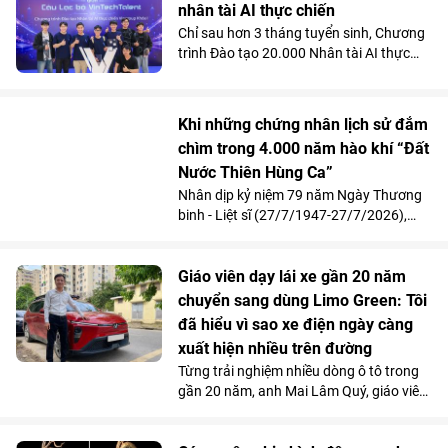
Titanium in 3D tại Bệnh viện Đa khoa
nhân tài AI thực chiến
Quốc tế Vinmec Times City.
Chỉ sau hơn 3 tháng tuyển sinh, Chương
trình Đào tạo 20.000 Nhân tài AI thực
chiến do Vingroup khởi xướng đã thu hút
gần 2.000 học viên. Song song với kết
quả 100% học viên đạt chuẩn khóa I
Khi những chứng nhân lịch sử đắm
được mời làm việc ngay sau khi tốt
chìm trong 4.000 năm hào khí “Đất
nghiệp, Chương trình đang tăng tốc mở
Nước Thiên Hùng Ca”
rộng quy mô đào tạo nhằm đảm bảo
mục tiêu cung cấp từ 10.000 - 20.000
Nhân dịp kỷ niệm 79 năm Ngày Thương
nhân tài AI trong vòng 2 năm, đáp ứng
binh - Liệt sĩ (27/7/1947-27/7/2026),
nhu cầu nhân lực công nghệ ngày càng
Vinpearl phối hợp cùng Quỹ Thiện Tâm tổ
cao của đất nước.
chức chương trình tri ân, mời 211 cựu
chiến thưởng thức show diễn “Đất Nước
Giáo viên dạy lái xe gần 20 năm
Thiên Hùng Ca” tại Vinpearl Theatre
chuyển sang dùng Limo Green: Tôi
Ocean City. Phản hồi xúc động của chính
đã hiểu vì sao xe điện ngày càng
những người từng đi qua chiến tranh đã
xuất hiện nhiều trên đường
góp phần khẳng định ý nghĩa nhân văn
Từng trải nghiệm nhiều dòng ô tô trong
và giá trị lan tỏa của tác phẩm nghệ
gần 20 năm, anh Mai Lâm Quý, giáo viên
thuật lấy cảm hứng từ hơn 4.000 năm
tại Trung tâm Giáo dục nghề nghiệp Thủ
lịch sử, văn hóa và bản sắc Việt Nam.
Đô (Hà Nội) thừa nhận, VinFast Limo