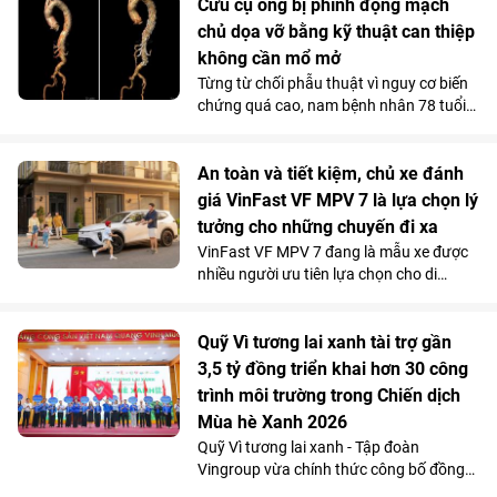
Green đã thay đổi hoàn toàn góc nhìn
Cứu cụ ông bị phình động mạch
của anh về xe điện. Không gian 7 chỗ
chủ dọa vỡ bằng kỹ thuật can thiệp
rộng rãi, khả năng tăng tốc mượt và chi
không cần mổ mở
phí sử dụng thấp đến khó tin giúp mẫu
Từng từ chối phẫu thuật vì nguy cơ biến
MPV điện vừa trở thành “xe ruột” của
chứng quá cao, nam bệnh nhân 78 tuổi
anh trong công việc, vừa phục vụ trọn
mang khối phình động mạch chủ ngực -
vẹn nhu cầu gia đình.
bụng 76mm có dấu hiệu dọa vỡ, đã được
các bác sĩ Vinmec Times City điều trị
An toàn và tiết kiệm, chủ xe đánh
thành công. Bí quyết nằm ở kỹ thuật tái
giá VinFast VF MPV 7 là lựa chọn lý
tạo hệ thống mạch tạng mà không cần
tưởng cho những chuyến đi xa
mở ngực hay mở bụng.
VinFast VF MPV 7 đang là mẫu xe được
nhiều người ưu tiên lựa chọn cho di
chuyển đường dài nhờ khả năng vận
hành “lực, nhanh, mượt, mạnh”, an toàn
mà vẫn tiết kiệm chi phí.
Quỹ Vì tương lai xanh tài trợ gần
3,5 tỷ đồng triển khai hơn 30 công
trình môi trường trong Chiến dịch
Mùa hè Xanh 2026
Quỹ Vì tương lai xanh - Tập đoàn
Vingroup vừa chính thức công bố đồng
hành cùng Chiến dịch Mùa hè Xanh 2026