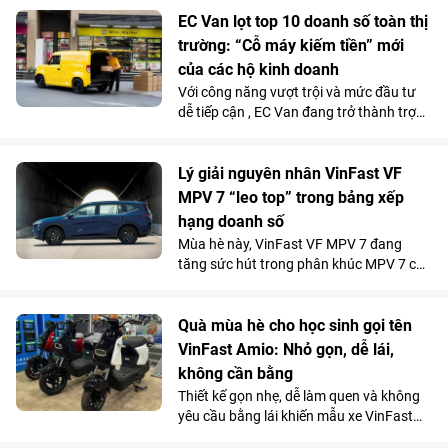
EC Van lọt top 10 doanh số toàn thị
trường: “Cỗ máy kiếm tiền” mới
của các hộ kinh doanh
Với công năng vượt trội và mức đầu tư
dễ tiếp cận , EC Van đang trở thành trợ
thủ đắc lực của nhiều tiểu thương, hộ
kinh doanh. Sức hút này được phản ánh
rõ qua doanh số 1.092 xe bán ra trong
Lý giải nguyên nhân VinFast VF
tháng 5/2026, giúp mẫu xe tải điện của
MPV 7 “leo top” trong bảng xếp
VinFast góp mặt trong top 10 xe bán
hạng doanh số
chạy nhất toàn thị trường.
Mùa hè này, VinFast VF MPV 7 đang
tăng sức hút trong phân khúc MPV 7 chỗ
khi là lựa chọn vừa tiện nghi, vừa kinh tế
vượt trội so với xe xăng cho những
chuyến đi xa.
Quà mùa hè cho học sinh gọi tên
VinFast Amio: Nhỏ gọn, dễ lái,
không cần bằng
Thiết kế gọn nhẹ, dễ làm quen và không
yêu cầu bằng lái khiến mẫu xe VinFast
Amio càng “hot” hơn trong mùa hè, đặc