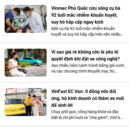
Vinmec Cần Thơ, các bác sĩ không lựa
chọn phẫu thuật ngay mà quyết định
Vinmec Phú Quốc cứu sống cụ bà
điều trị theo một hướng hoàn toàn khác.
92 tuổi mắc nhiễm khuẩn huyết,
Và chính quyết định tưởng chừng trái
suy hô hấp cấp nguy kịch
ngược ấy lại trở thành bước ngoặt giúp
Một cụ bà 92 tuổi mắc nhiễm khuẩn
người bệnh vượt qua “cửa tử”.
huyết và suy hô hấp cấp trên nền nhiều
bệnh lý phức tạp, đã được các bác sĩ
Vinmec Phú Quốc cứu sống bằng chiến
lược hồi sức cá thể hóa, hạn chế tối đa
Vì sao giá rẻ không còn là yếu tố
các can thiệp xâm lấn nguy hiểm.
quyết định khi đặt xe công nghệ?
Sau nhiều năm cạnh tranh bằng giá cước
và các chương trình khuyến mại, thị
trường gọi xe Việt Nam đang bước vào
giai đoạn cạnh tranh mới. Khi mức chênh
lệch giá giữa các nền tảng ngày càng thu
VinFast EC Van: 0 đồng vốn đối
hẹp, người dùng có xu hướng quan tâm
ứng, hộ kinh doanh có thêm xe mới
nhiều hơn đến những yếu tố như thời
để sinh lời
gian xe đón, chất lượng phương tiện hay
sự ổn định của dịch vụ.
Chạy phố gọn, cõng hàng khỏe và đặc
biệt là chi phí nuôi xe “nhẹ gánh”, VinFast
EC Van đang giúp các ông chủ thu hồi
vốn nhanh và tối đa hóa lợi nhuận.