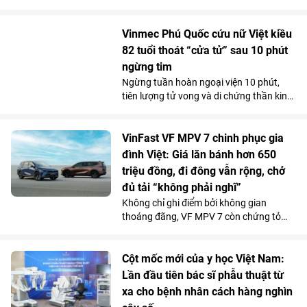
tưởng”, VinFast VF 2 đang tạo nên một
“làn sóng” chuẩn bị đặt cọc trong cộng
đồng phái đẹp trước ngày mở cổng chính
Vinmec Phú Quốc cứu nữ Việt kiều
thức vào 15/7.
82 tuổi thoát “cửa tử” sau 10 phút
ngừng tim
Ngừng tuần hoàn ngoại viện 10 phút,
tiên lượng tử vong và di chứng thần kinh
rất cao do bị đuối nước, thế nhưng cụ bà
82 tuổi đã hồi phục ngoạn mục và trở về
cuộc sống bình thường chỉ sau một tuần
VinFast VF MPV 7 chinh phục gia
điều trị tại Bệnh viện Đa khoa Vinmec
đình Việt: Giá lăn bánh hơn 650
Phú Quốc.
triệu đồng, đi đông vẫn rộng, chở
đủ tải “không phải nghĩ”
Không chỉ ghi điểm bởi không gian
thoáng đãng, VF MPV 7 còn chứng tỏ
được năng lực vận hành phục vụ tốt cho
các gia đình qua những chuyến đi dài.
Chi phí sử dụng tiết kiệm và những ưu
Cột mốc mới của y học Việt Nam:
đãi hấp dẫn càng khiến mẫu MPV điện 7
Lần đầu tiên bác sĩ phẫu thuật từ
chỗ tăng sức hút trong tháng 7.
xa cho bệnh nhân cách hàng nghìn