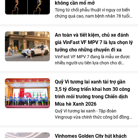
không cần mổ mở
phí sử dụng thấp đến khó tin giúp mẫu
Từng từ chối phẫu thuật vì nguy cơ biến
MPV điện vừa trở thành “xe ruột” của
chứng quá cao, nam bệnh nhân 78 tuổi
anh trong công việc, vừa phục vụ trọn
mang khối phình động mạch chủ ngực -
vẹn nhu cầu gia đình.
bụng 76mm có dấu hiệu dọa vỡ, đã được
các bác sĩ Vinmec Times City điều trị
An toàn và tiết kiệm, chủ xe đánh
thành công. Bí quyết nằm ở kỹ thuật tái
giá VinFast VF MPV 7 là lựa chọn lý
tạo hệ thống mạch tạng mà không cần
tưởng cho những chuyến đi xa
mở ngực hay mở bụng.
VinFast VF MPV 7 đang là mẫu xe được
nhiều người ưu tiên lựa chọn cho di
chuyển đường dài nhờ khả năng vận
hành “lực, nhanh, mượt, mạnh”, an toàn
mà vẫn tiết kiệm chi phí.
Quỹ Vì tương lai xanh tài trợ gần
3,5 tỷ đồng triển khai hơn 30 công
trình môi trường trong Chiến dịch
Mùa hè Xanh 2026
Quỹ Vì tương lai xanh - Tập đoàn
Vingroup vừa chính thức công bố đồng
hành cùng Chiến dịch Mùa hè Xanh 2026
với tổng kinh phí tài trợ gần 3,5 tỷ đồng.
Nguồn lực này sẽ được sử dụng để triển
Vinhomes Golden City hút khách