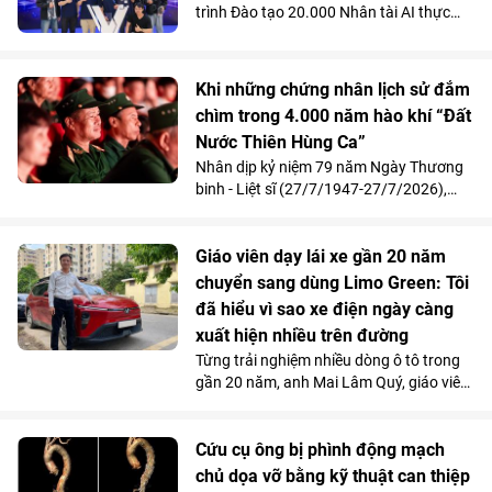
trình Đào tạo 20.000 Nhân tài AI thực
chiến do Vingroup khởi xướng đã thu hút
gần 2.000 học viên. Song song với kết
quả 100% học viên đạt chuẩn khóa I
Khi những chứng nhân lịch sử đắm
được mời làm việc ngay sau khi tốt
chìm trong 4.000 năm hào khí “Đất
nghiệp, Chương trình đang tăng tốc mở
Nước Thiên Hùng Ca”
rộng quy mô đào tạo nhằm đảm bảo
mục tiêu cung cấp từ 10.000 - 20.000
Nhân dịp kỷ niệm 79 năm Ngày Thương
nhân tài AI trong vòng 2 năm, đáp ứng
binh - Liệt sĩ (27/7/1947-27/7/2026),
nhu cầu nhân lực công nghệ ngày càng
Vinpearl phối hợp cùng Quỹ Thiện Tâm tổ
cao của đất nước.
chức chương trình tri ân, mời 211 cựu
chiến thưởng thức show diễn “Đất Nước
Giáo viên dạy lái xe gần 20 năm
Thiên Hùng Ca” tại Vinpearl Theatre
chuyển sang dùng Limo Green: Tôi
Ocean City. Phản hồi xúc động của chính
đã hiểu vì sao xe điện ngày càng
những người từng đi qua chiến tranh đã
xuất hiện nhiều trên đường
góp phần khẳng định ý nghĩa nhân văn
Từng trải nghiệm nhiều dòng ô tô trong
và giá trị lan tỏa của tác phẩm nghệ
gần 20 năm, anh Mai Lâm Quý, giáo viên
thuật lấy cảm hứng từ hơn 4.000 năm
tại Trung tâm Giáo dục nghề nghiệp Thủ
lịch sử, văn hóa và bản sắc Việt Nam.
Đô (Hà Nội) thừa nhận, VinFast Limo
Green đã thay đổi hoàn toàn góc nhìn
Cứu cụ ông bị phình động mạch
của anh về xe điện. Không gian 7 chỗ
chủ dọa vỡ bằng kỹ thuật can thiệp
rộng rãi, khả năng tăng tốc mượt và chi