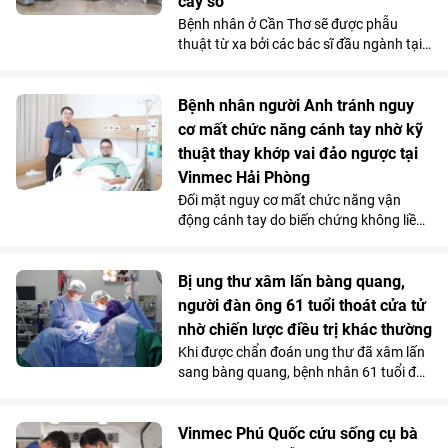
cây số
Bệnh nhân ở Cần Thơ sẽ được phẫu
thuật từ xa bởi các bác sĩ đầu ngành tại
Hà Nội, thông qua hệ thống robot
Toumai tối tân lần đầu tiên có mặt tại
Việt Nam. Bước đi chiến lược này của
Bệnh nhân người Anh tránh nguy
Vinmec đã chính thức hiện thực hóa mô
cơ mất chức năng cánh tay nhờ kỹ
hình “y tế không khoảng cách” ở nước ta.
thuật thay khớp vai đảo ngược tại
Vinmec Hải Phòng
Đối mặt nguy cơ mất chức năng vận
động cánh tay do biến chứng không liền
xương sau phẫu thuật điều trị gãy phức
tạp đầu trên xương cánh tay, bệnh nhân
người Anh đã được điều trị thành công
Bị ung thư xâm lấn bàng quang,
bằng kỹ thuật thay khớp vai đảo ngược
người đàn ông 61 tuổi thoát cửa tử
(Reverse Shoulder Arthroplasty) - kỹ
nhờ chiến lược điều trị khác thường
thuật lần đầu tiên được triển khai tại
Khi được chẩn đoán ung thư đã xâm lấn
Bệnh viện Đa khoa Quốc tế Vinmec Hải
sang bàng quang, bệnh nhân 61 tuổi đã
Phòng.
nghĩ đến kịch bản xấu nhất. Nhưng tại
Vinmec Cần Thơ, các bác sĩ không lựa
chọn phẫu thuật ngay mà quyết định
Vinmec Phú Quốc cứu sống cụ bà