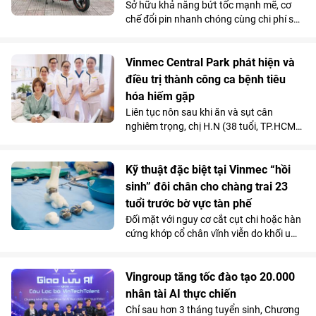
Sở hữu khả năng bứt tốc mạnh mẽ, cơ
chế đổi pin nhanh chóng cùng chi phí sử
dụng siêu tiết kiệm, Kinet - xe máy điện
tân binh của VinFast - được đánh giá là
lựa chọn sáng giá hơn hẳn so với những
Vinmec Central Park phát hiện và
mẫu xe tay ga chạy xăng trên thị trường.
điều trị thành công ca bệnh tiêu
hóa hiếm gặp
Liên tục nôn sau khi ăn và sụt cân
nghiêm trọng, chị H.N (38 tuổi, TP.HCM)
được các bác sĩ chẩn đoán mắc hội
chứng động mạch mạc treo tràng trên -
căn bệnh tiêu hóa hiếm gặp chỉ chiếm
Kỹ thuật đặc biệt tại Vinmec “hồi
dưới 0,3% dân số.
sinh” đôi chân cho chàng trai 23
tuổi trước bờ vực tàn phế
Đối mặt với nguy cơ cắt cụt chi hoặc hàn
cứng khớp cổ chân vĩnh viễn do khối u
tàn phá, một chàng trai 23 tuổi đã được
“hồi sinh” vận động nhờ kỹ thuật thay
toàn bộ xương sên bằng vật liệu
Vingroup tăng tốc đào tạo 20.000
Titanium in 3D tại Bệnh viện Đa khoa
nhân tài AI thực chiến
Quốc tế Vinmec Times City.
Chỉ sau hơn 3 tháng tuyển sinh, Chương