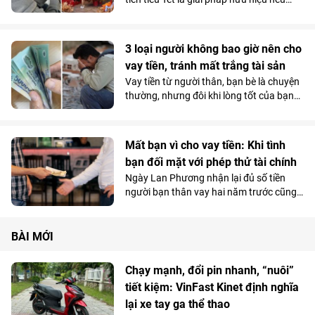
bạn biết cách chọn nguồn vay an toàn,
lãi thấp. Cùng khám phá ngay!
3 loại người không bao giờ nên cho
vay tiền, tránh mất trắng tài sản
Vay tiền từ người thân, bạn bè là chuyện
thường, nhưng đôi khi lòng tốt của bạn
lại biến thành "mất tiền, mất bạn" nếu
người vay không có ý định trả.
Mất bạn vì cho vay tiền: Khi tình
bạn đối mặt với phép thử tài chính
Ngày Lan Phương nhận lại đủ số tiền
người bạn thân vay hai năm trước cũng
là lúc cô nhận ra tình bạn 20 năm của họ
đã chấm dứt.
BÀI MỚI
Chạy mạnh, đổi pin nhanh, “nuôi”
tiết kiệm: VinFast Kinet định nghĩa
lại xe tay ga thể thao