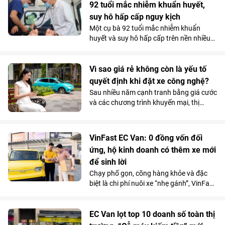
điều trị theo một hướng hoàn toàn khác.
92 tuổi mắc nhiễm khuẩn huyết,
Và chính quyết định tưởng chừng trái
suy hô hấp cấp nguy kịch
ngược ấy lại trở thành bước ngoặt giúp
Một cụ bà 92 tuổi mắc nhiễm khuẩn
người bệnh vượt qua “cửa tử”.
huyết và suy hô hấp cấp trên nền nhiều
bệnh lý phức tạp, đã được các bác sĩ
Vinmec Phú Quốc cứu sống bằng chiến
lược hồi sức cá thể hóa, hạn chế tối đa
Vì sao giá rẻ không còn là yếu tố
các can thiệp xâm lấn nguy hiểm.
quyết định khi đặt xe công nghệ?
Sau nhiều năm cạnh tranh bằng giá cước
và các chương trình khuyến mại, thị
trường gọi xe Việt Nam đang bước vào
giai đoạn cạnh tranh mới. Khi mức chênh
lệch giá giữa các nền tảng ngày càng thu
VinFast EC Van: 0 đồng vốn đối
hẹp, người dùng có xu hướng quan tâm
ứng, hộ kinh doanh có thêm xe mới
nhiều hơn đến những yếu tố như thời
để sinh lời
gian xe đón, chất lượng phương tiện hay
sự ổn định của dịch vụ.
Chạy phố gọn, cõng hàng khỏe và đặc
biệt là chi phí nuôi xe “nhẹ gánh”, VinFast
EC Van đang giúp các ông chủ thu hồi
vốn nhanh và tối đa hóa lợi nhuận.
EC Van lọt top 10 doanh số toàn thị