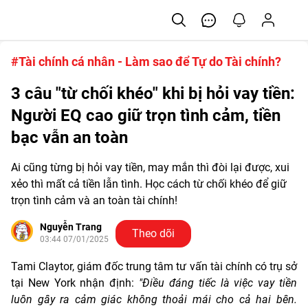
#Tài chính cá nhân - Làm sao để Tự do Tài chính?
3 câu "từ chối khéo" khi bị hỏi vay tiền:
Người EQ cao giữ trọn tình cảm, tiền
bạc vẫn an toàn
Ai cũng từng bị hỏi vay tiền, may mắn thì đòi lại được, xui
xẻo thì mất cả tiền lẫn tình. Học cách từ chối khéo để giữ
trọn tình cảm và an toàn tài chính!
Nguyễn Trang
Theo dõi
03:44 07/01/2025
Tami Claytor, giám đốc trung tâm tư vấn tài chính có trụ sở
tại New York nhận định:
"Điều đáng tiếc là việc vay tiền
luôn gây ra cảm giác không thoải mái cho cả hai bên.