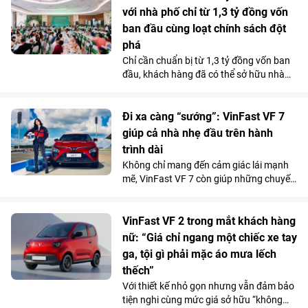
khai hơn 30 công trình môi trường cộng
với nhà phố chỉ từ 1,3 tỷ đồng vốn
đồng tại 11 tỉnh, thành phố, góp phần cải
ban đầu cùng loạt chính sách đột
thiện điều kiện sống, bảo vệ môi trường
phá
và mang lại lợi ích cho hơn 100.000
Chỉ cần chuẩn bị từ 1,3 tỷ đồng vốn ban
người dân trên cả nước.
đầu, khách hàng đã có thể sở hữu nhà
phố 4 tầng tại Vinhomes Golden City (Hải
Phòng). Mức giá chỉ ngang căn hộ trung
tâm cùng chính sách hỗ trợ lãi suất tốt
Đi xa càng “sướng”: VinFast VF 7
bậc nhất thị trường từ chủ đầu tư đang
giúp cả nhà nhẹ đầu trên hành
giúp dự án thu hút người mua ở thực lẫn
trình dài
nhà đầu tư tìm kiếm sản phẩm có khả
Không chỉ mang đến cảm giác lái mạnh
năng khai thác kinh doanh và tăng giá
mẽ, VinFast VF 7 còn giúp những chuyến
lâu dài.
đi xa trở nên nhẹ nhàng hơn nhờ hệ
thống ADAS toàn diện, giảm áp lực cầm
lái trên mọi cung đường.
VinFast VF 2 trong mắt khách hàng
nữ: “Giá chỉ ngang một chiếc xe tay
ga, tội gì phải mặc áo mưa lếch
thếch”
Với thiết kế nhỏ gọn nhưng vẫn đảm bảo
tiện nghi cùng mức giá sở hữu “không