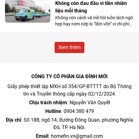
Không còn đau đầu vì tiền nhiên
liệu mỗi tháng
Không còn cảnh vã mồ hôi luồn lách ngõ
hẹp hay nơm nớp lo “lõm vốn” vì chi phí
nhiên liệu, nhiều tiểu thương đang
chuyển hướng sang VinFast EC Van và
coi đây là “cỗ máy sinh lời”.
Xem thêm
CÔNG TY CỔ PHẦN GIA ĐÌNH MỚI
Giấy phép thiết lập MXH số 354/GP-BTTTT do Bộ Thông
tin và Truyền thông cấp ngày 02/12/2024.
Chịu trách nhiệm
: Nguyễn Văn Quyết
Hotline
: 0904 380 479
Địa chỉ
: Số 18B, ngõ 14, đường Đông Quan, phường Nghĩa
Đô, TP. Hà Nội.
Email
:
homefin.vn@gmail.com