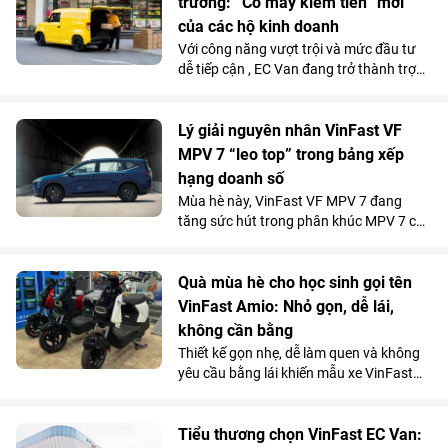
trường: “Cỗ máy kiếm tiền” mới
của các hộ kinh doanh
Với công năng vượt trội và mức đầu tư
dễ tiếp cận , EC Van đang trở thành trợ
thủ đắc lực của nhiều tiểu thương, hộ
kinh doanh. Sức hút này được phản ánh
rõ qua doanh số 1.092 xe bán ra trong
Lý giải nguyên nhân VinFast VF
tháng 5/2026, giúp mẫu xe tải điện của
MPV 7 “leo top” trong bảng xếp
VinFast góp mặt trong top 10 xe bán
hạng doanh số
chạy nhất toàn thị trường.
Mùa hè này, VinFast VF MPV 7 đang
tăng sức hút trong phân khúc MPV 7 chỗ
khi là lựa chọn vừa tiện nghi, vừa kinh tế
vượt trội so với xe xăng cho những
chuyến đi xa.
Quà mùa hè cho học sinh gọi tên
VinFast Amio: Nhỏ gọn, dễ lái,
không cần bằng
Thiết kế gọn nhẹ, dễ làm quen và không
yêu cầu bằng lái khiến mẫu xe VinFast
Amio càng “hot” hơn trong mùa hè, đặc
biệt với nhóm học sinh và những khách
hàng có nhu cầu di chuyển cự ly ngắn.
Tiểu thương chọn VinFast EC Van: