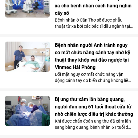
chỗ tăng sức hút trong tháng 7.
xa cho bệnh nhân cách hàng nghìn
cây số
Bệnh nhân ở Cần Thơ sẽ được phẫu
thuật từ xa bởi các bác sĩ đầu ngành tại
Hà Nội, thông qua hệ thống robot
Toumai tối tân lần đầu tiên có mặt tại
Việt Nam. Bước đi chiến lược này của
Bệnh nhân người Anh tránh nguy
Vinmec đã chính thức hiện thực hóa mô
cơ mất chức năng cánh tay nhờ kỹ
hình “y tế không khoảng cách” ở nước ta.
thuật thay khớp vai đảo ngược tại
Vinmec Hải Phòng
Đối mặt nguy cơ mất chức năng vận
động cánh tay do biến chứng không liền
xương sau phẫu thuật điều trị gãy phức
tạp đầu trên xương cánh tay, bệnh nhân
người Anh đã được điều trị thành công
Bị ung thư xâm lấn bàng quang,
bằng kỹ thuật thay khớp vai đảo ngược
người đàn ông 61 tuổi thoát cửa tử
(Reverse Shoulder Arthroplasty) - kỹ
nhờ chiến lược điều trị khác thường
thuật lần đầu tiên được triển khai tại
Khi được chẩn đoán ung thư đã xâm lấn
Bệnh viện Đa khoa Quốc tế Vinmec Hải
sang bàng quang, bệnh nhân 61 tuổi đã
Phòng.
nghĩ đến kịch bản xấu nhất. Nhưng tại