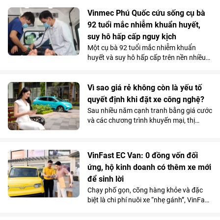
Vinmec Cần Thơ, các bác sĩ không lựa
chọn phẫu thuật ngay mà quyết định
Vinmec Phú Quốc cứu sống cụ bà
điều trị theo một hướng hoàn toàn khác.
92 tuổi mắc nhiễm khuẩn huyết,
Và chính quyết định tưởng chừng trái
suy hô hấp cấp nguy kịch
ngược ấy lại trở thành bước ngoặt giúp
Một cụ bà 92 tuổi mắc nhiễm khuẩn
người bệnh vượt qua “cửa tử”.
huyết và suy hô hấp cấp trên nền nhiều
bệnh lý phức tạp, đã được các bác sĩ
Vinmec Phú Quốc cứu sống bằng chiến
lược hồi sức cá thể hóa, hạn chế tối đa
Vì sao giá rẻ không còn là yếu tố
các can thiệp xâm lấn nguy hiểm.
quyết định khi đặt xe công nghệ?
Sau nhiều năm cạnh tranh bằng giá cước
và các chương trình khuyến mại, thị
trường gọi xe Việt Nam đang bước vào
giai đoạn cạnh tranh mới. Khi mức chênh
lệch giá giữa các nền tảng ngày càng thu
VinFast EC Van: 0 đồng vốn đối
hẹp, người dùng có xu hướng quan tâm
ứng, hộ kinh doanh có thêm xe mới
nhiều hơn đến những yếu tố như thời
để sinh lời
gian xe đón, chất lượng phương tiện hay
sự ổn định của dịch vụ.
Chạy phố gọn, cõng hàng khỏe và đặc
biệt là chi phí nuôi xe “nhẹ gánh”, VinFast
EC Van đang giúp các ông chủ thu hồi
vốn nhanh và tối đa hóa lợi nhuận.