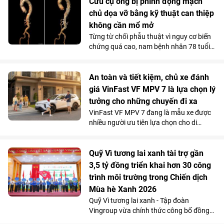
Green đã thay đổi hoàn toàn góc nhìn
Cứu cụ ông bị phình động mạch
của anh về xe điện. Không gian 7 chỗ
chủ dọa vỡ bằng kỹ thuật can thiệp
rộng rãi, khả năng tăng tốc mượt và chi
không cần mổ mở
phí sử dụng thấp đến khó tin giúp mẫu
Từng từ chối phẫu thuật vì nguy cơ biến
MPV điện vừa trở thành “xe ruột” của
chứng quá cao, nam bệnh nhân 78 tuổi
anh trong công việc, vừa phục vụ trọn
mang khối phình động mạch chủ ngực -
vẹn nhu cầu gia đình.
bụng 76mm có dấu hiệu dọa vỡ, đã được
các bác sĩ Vinmec Times City điều trị
An toàn và tiết kiệm, chủ xe đánh
thành công. Bí quyết nằm ở kỹ thuật tái
giá VinFast VF MPV 7 là lựa chọn lý
tạo hệ thống mạch tạng mà không cần
tưởng cho những chuyến đi xa
mở ngực hay mở bụng.
VinFast VF MPV 7 đang là mẫu xe được
nhiều người ưu tiên lựa chọn cho di
chuyển đường dài nhờ khả năng vận
hành “lực, nhanh, mượt, mạnh”, an toàn
mà vẫn tiết kiệm chi phí.
Quỹ Vì tương lai xanh tài trợ gần
3,5 tỷ đồng triển khai hơn 30 công
trình môi trường trong Chiến dịch
Mùa hè Xanh 2026
Quỹ Vì tương lai xanh - Tập đoàn
Vingroup vừa chính thức công bố đồng
hành cùng Chiến dịch Mùa hè Xanh 2026