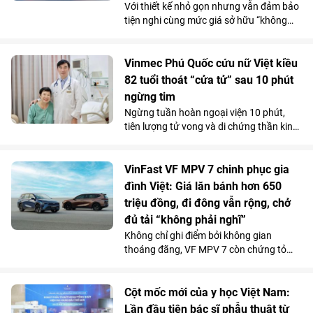
Với thiết kế nhỏ gọn nhưng vẫn đảm bảo
tiện nghi cùng mức giá sở hữu “không
tưởng”, VinFast VF 2 đang tạo nên một
“làn sóng” chuẩn bị đặt cọc trong cộng
đồng phái đẹp trước ngày mở cổng chính
Vinmec Phú Quốc cứu nữ Việt kiều
thức vào 15/7.
82 tuổi thoát “cửa tử” sau 10 phút
ngừng tim
Ngừng tuần hoàn ngoại viện 10 phút,
tiên lượng tử vong và di chứng thần kinh
rất cao do bị đuối nước, thế nhưng cụ bà
82 tuổi đã hồi phục ngoạn mục và trở về
cuộc sống bình thường chỉ sau một tuần
VinFast VF MPV 7 chinh phục gia
điều trị tại Bệnh viện Đa khoa Vinmec
đình Việt: Giá lăn bánh hơn 650
Phú Quốc.
triệu đồng, đi đông vẫn rộng, chở
đủ tải “không phải nghĩ”
Không chỉ ghi điểm bởi không gian
thoáng đãng, VF MPV 7 còn chứng tỏ
được năng lực vận hành phục vụ tốt cho
các gia đình qua những chuyến đi dài.
Chi phí sử dụng tiết kiệm và những ưu
Cột mốc mới của y học Việt Nam:
đãi hấp dẫn càng khiến mẫu MPV điện 7
Lần đầu tiên bác sĩ phẫu thuật từ