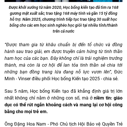
Được khởi xướng từ năm 2020, Học bổng kiến tạo đã tìm ra 168
gương mặt xuất sắc; trao tặng 168 máy tính và gần 15 tỷ đồng
hỗ trợ. Năm 2025, chương trình tiếp tục trao tặng 30 suất học
bổng cho các em học sinh nghèo học giỏi tại nhiều tỉnh/thành
trên cả nước
“Được tham gia từ khâu chuẩn bị đến tổ chức và đồng
hành sau trao giải, em được truyền cảm hứng từ tinh thần
ham học của các bạn. Đây không chỉ là trải nghiệm trưởng
thành, mà còn là cơ hội để lan tỏa tinh thần sẻ chia tới
những bạn đồng trang lứa đang nỗ lực vươn lên”,
Đức
Minh - Vinser điều phối Học bổng Kiến tạo 2025 - chia sẻ.
Sau 5 năm, Học bổng Kiến tạo đã khẳng định giá trị lớn
nhất không chỉ nằm ở những con số, mà ở
niềm tin: giáo
dục có thể rút ngắn khoảng cách và mang lại cơ hội công
bằng cho mọi trẻ em.
Ông Đặng Hoa Nam - Phó Chủ tịch Hội Bảo vệ Quyền Trẻ