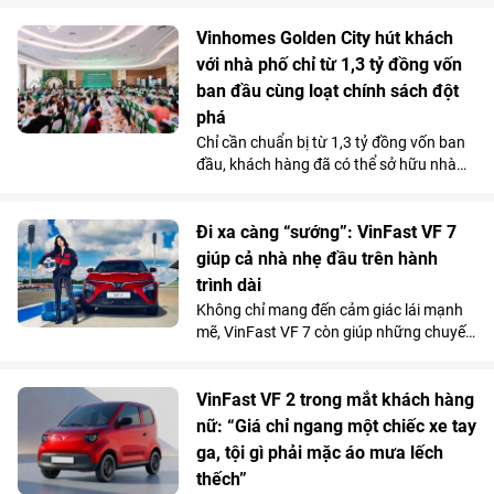
với tổng kinh phí tài trợ gần 3,5 tỷ đồng.
Nguồn lực này sẽ được sử dụng để triển
Vinhomes Golden City hút khách
khai hơn 30 công trình môi trường cộng
với nhà phố chỉ từ 1,3 tỷ đồng vốn
đồng tại 11 tỉnh, thành phố, góp phần cải
ban đầu cùng loạt chính sách đột
thiện điều kiện sống, bảo vệ môi trường
phá
và mang lại lợi ích cho hơn 100.000
Chỉ cần chuẩn bị từ 1,3 tỷ đồng vốn ban
người dân trên cả nước.
đầu, khách hàng đã có thể sở hữu nhà
phố 4 tầng tại Vinhomes Golden City (Hải
Phòng). Mức giá chỉ ngang căn hộ trung
tâm cùng chính sách hỗ trợ lãi suất tốt
Đi xa càng “sướng”: VinFast VF 7
bậc nhất thị trường từ chủ đầu tư đang
giúp cả nhà nhẹ đầu trên hành
giúp dự án thu hút người mua ở thực lẫn
trình dài
nhà đầu tư tìm kiếm sản phẩm có khả
Không chỉ mang đến cảm giác lái mạnh
năng khai thác kinh doanh và tăng giá
mẽ, VinFast VF 7 còn giúp những chuyến
lâu dài.
đi xa trở nên nhẹ nhàng hơn nhờ hệ
thống ADAS toàn diện, giảm áp lực cầm
lái trên mọi cung đường.
VinFast VF 2 trong mắt khách hàng
nữ: “Giá chỉ ngang một chiếc xe tay
ga, tội gì phải mặc áo mưa lếch
thếch”