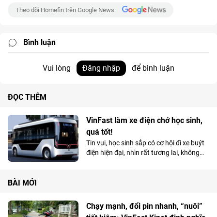
Theo dõi Homefin trên Google News
Bình luận
Vui lòng
Đăng nhập
để bình luận
ĐỌC THÊM
VinFast làm xe điện chở học sinh,
quá tốt!
Tin vui, học sinh sắp có cơ hội đi xe buýt
điện hiện đại, nhìn rất tương lai, không
còn phải thót tim trên những con xe thải
loại, chất lượng kém rồi!
BÀI MỚI
Chạy mạnh, đổi pin nhanh, “nuôi”