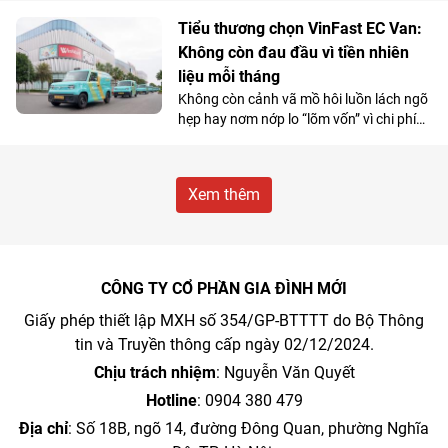
biệt với nhóm học sinh và những khách
hàng có nhu cầu di chuyển cự ly ngắn.
Tiểu thương chọn VinFast EC Van:
Không còn đau đầu vì tiền nhiên
liệu mỗi tháng
Không còn cảnh vã mồ hôi luồn lách ngõ
hẹp hay nơm nớp lo “lõm vốn” vì chi phí
nhiên liệu, nhiều tiểu thương đang
chuyển hướng sang VinFast EC Van và
coi đây là “cỗ máy sinh lời”.
Xem thêm
CÔNG TY CỔ PHẦN GIA ĐÌNH MỚI
Giấy phép thiết lập MXH số 354/GP-BTTTT do Bộ Thông
tin và Truyền thông cấp ngày 02/12/2024.
Chịu trách nhiệm
: Nguyễn Văn Quyết
Hotline
: 0904 380 479
Địa chỉ
: Số 18B, ngõ 14, đường Đông Quan, phường Nghĩa