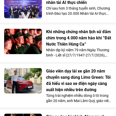
Titanium in 3D tại Bệnh viện Đa khoa
nhân tài AI thực chiến
Quốc tế Vinmec Times City.
Chỉ sau hơn 3 tháng tuyển sinh, Chương
trình Đào tạo 20.000 Nhân tài AI thực
chiến do Vingroup khởi xướng đã thu hút
gần 2.000 học viên. Song song với kết
quả 100% học viên đạt chuẩn khóa I
Khi những chứng nhân lịch sử đắm
được mời làm việc ngay sau khi tốt
chìm trong 4.000 năm hào khí “Đất
nghiệp, Chương trình đang tăng tốc mở
Nước Thiên Hùng Ca”
rộng quy mô đào tạo nhằm đảm bảo
mục tiêu cung cấp từ 10.000 - 20.000
Nhân dịp kỷ niệm 79 năm Ngày Thương
nhân tài AI trong vòng 2 năm, đáp ứng
binh - Liệt sĩ (27/7/1947-27/7/2026),
nhu cầu nhân lực công nghệ ngày càng
Vinpearl phối hợp cùng Quỹ Thiện Tâm tổ
cao của đất nước.
chức chương trình tri ân, mời 211 cựu
chiến thưởng thức show diễn “Đất Nước
Giáo viên dạy lái xe gần 20 năm
Thiên Hùng Ca” tại Vinpearl Theatre
chuyển sang dùng Limo Green: Tôi
Ocean City. Phản hồi xúc động của chính
đã hiểu vì sao xe điện ngày càng
những người từng đi qua chiến tranh đã
xuất hiện nhiều trên đường
góp phần khẳng định ý nghĩa nhân văn
Từng trải nghiệm nhiều dòng ô tô trong
và giá trị lan tỏa của tác phẩm nghệ
gần 20 năm, anh Mai Lâm Quý, giáo viên
thuật lấy cảm hứng từ hơn 4.000 năm
tại Trung tâm Giáo dục nghề nghiệp Thủ
lịch sử, văn hóa và bản sắc Việt Nam.
Đô (Hà Nội) thừa nhận, VinFast Limo