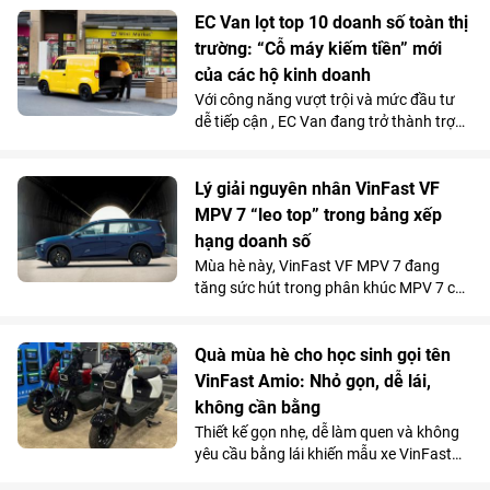
EC Van lọt top 10 doanh số toàn thị
trường: “Cỗ máy kiếm tiền” mới
của các hộ kinh doanh
Với công năng vượt trội và mức đầu tư
dễ tiếp cận , EC Van đang trở thành trợ
thủ đắc lực của nhiều tiểu thương, hộ
kinh doanh. Sức hút này được phản ánh
rõ qua doanh số 1.092 xe bán ra trong
Lý giải nguyên nhân VinFast VF
tháng 5/2026, giúp mẫu xe tải điện của
MPV 7 “leo top” trong bảng xếp
VinFast góp mặt trong top 10 xe bán
hạng doanh số
chạy nhất toàn thị trường.
Mùa hè này, VinFast VF MPV 7 đang
tăng sức hút trong phân khúc MPV 7 chỗ
khi là lựa chọn vừa tiện nghi, vừa kinh tế
vượt trội so với xe xăng cho những
chuyến đi xa.
Quà mùa hè cho học sinh gọi tên
VinFast Amio: Nhỏ gọn, dễ lái,
không cần bằng
Thiết kế gọn nhẹ, dễ làm quen và không
yêu cầu bằng lái khiến mẫu xe VinFast
Amio càng “hot” hơn trong mùa hè, đặc