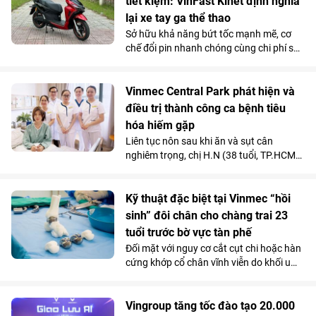
tiết kiệm: VinFast Kinet định nghĩa
lại xe tay ga thể thao
Sở hữu khả năng bứt tốc mạnh mẽ, cơ
chế đổi pin nhanh chóng cùng chi phí sử
dụng siêu tiết kiệm, Kinet - xe máy điện
tân binh của VinFast - được đánh giá là
lựa chọn sáng giá hơn hẳn so với những
Vinmec Central Park phát hiện và
mẫu xe tay ga chạy xăng trên thị trường.
điều trị thành công ca bệnh tiêu
hóa hiếm gặp
Liên tục nôn sau khi ăn và sụt cân
nghiêm trọng, chị H.N (38 tuổi, TP.HCM)
được các bác sĩ chẩn đoán mắc hội
chứng động mạch mạc treo tràng trên -
căn bệnh tiêu hóa hiếm gặp chỉ chiếm
Kỹ thuật đặc biệt tại Vinmec “hồi
dưới 0,3% dân số.
sinh” đôi chân cho chàng trai 23
tuổi trước bờ vực tàn phế
Đối mặt với nguy cơ cắt cụt chi hoặc hàn
cứng khớp cổ chân vĩnh viễn do khối u
tàn phá, một chàng trai 23 tuổi đã được
“hồi sinh” vận động nhờ kỹ thuật thay
toàn bộ xương sên bằng vật liệu
Vingroup tăng tốc đào tạo 20.000