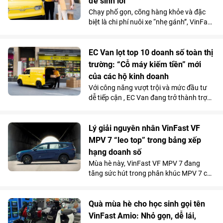
để sinh lời
gian xe đón, chất lượng phương tiện hay
sự ổn định của dịch vụ.
Chạy phố gọn, cõng hàng khỏe và đặc
biệt là chi phí nuôi xe “nhẹ gánh”, VinFast
EC Van đang giúp các ông chủ thu hồi
vốn nhanh và tối đa hóa lợi nhuận.
EC Van lọt top 10 doanh số toàn thị
trường: “Cỗ máy kiếm tiền” mới
của các hộ kinh doanh
Với công năng vượt trội và mức đầu tư
dễ tiếp cận , EC Van đang trở thành trợ
thủ đắc lực của nhiều tiểu thương, hộ
kinh doanh. Sức hút này được phản ánh
rõ qua doanh số 1.092 xe bán ra trong
Lý giải nguyên nhân VinFast VF
tháng 5/2026, giúp mẫu xe tải điện của
MPV 7 “leo top” trong bảng xếp
VinFast góp mặt trong top 10 xe bán
hạng doanh số
chạy nhất toàn thị trường.
Mùa hè này, VinFast VF MPV 7 đang
tăng sức hút trong phân khúc MPV 7 chỗ
khi là lựa chọn vừa tiện nghi, vừa kinh tế
vượt trội so với xe xăng cho những
chuyến đi xa.
Quà mùa hè cho học sinh gọi tên
VinFast Amio: Nhỏ gọn, dễ lái,