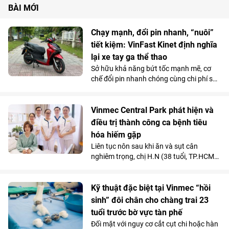
bằng vàng miếng, cho thấy sức nóng của
BÀI MỚI
thị trường kim loại quý trong nước. Vậy
giá vàng sẽ còn tiếp tục tăng hay sẽ hạ
Chạy mạnh, đổi pin nhanh, “nuôi”
nhiệt trong thời gian tới?
tiết kiệm: VinFast Kinet định nghĩa
lại xe tay ga thể thao
Sở hữu khả năng bứt tốc mạnh mẽ, cơ
chế đổi pin nhanh chóng cùng chi phí sử
dụng siêu tiết kiệm, Kinet - xe máy điện
tân binh của VinFast - được đánh giá là
lựa chọn sáng giá hơn hẳn so với những
Vinmec Central Park phát hiện và
mẫu xe tay ga chạy xăng trên thị trường.
điều trị thành công ca bệnh tiêu
hóa hiếm gặp
Liên tục nôn sau khi ăn và sụt cân
nghiêm trọng, chị H.N (38 tuổi, TP.HCM)
được các bác sĩ chẩn đoán mắc hội
chứng động mạch mạc treo tràng trên -
căn bệnh tiêu hóa hiếm gặp chỉ chiếm
Kỹ thuật đặc biệt tại Vinmec “hồi
dưới 0,3% dân số.
sinh” đôi chân cho chàng trai 23
tuổi trước bờ vực tàn phế
Đối mặt với nguy cơ cắt cụt chi hoặc hàn