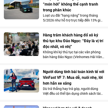
“món hời” không thể cạnh tranh
trong phân khúc
Loạt ưu đãi “hạng nặng” trong tháng
5/2026 như hỗ trợ trực tiếp đến 13% giá
bán, chính sách trả trước 0 đồng cùng
đặc quyền sạc miễn phí suốt 3 năm đang
giúp VinFast VF 9 tạo lợi thế rõ rệt trong
Hàng trăm khách hàng đổ xô ký
phân khúc SUV full-size.
thủ tục khu Đảo Ngọc: “Đây là vị trí
độc nhất, vô nhị”
Không khí ký thủ tục tại các văn phòng
bán hàng Đảo Ngọc (Vinhomes Hải Vân
Bay, Đà Nẵng) trên toàn quốc liên tục
nóng lên sau sự kiện ráp căn ngày 10/5.
Riêng trong ngày 11/5, đã có 286 căn
Người dùng tính bài toán kinh tế với
hoàn tất thỏa thuận ký quỹ. Quỹ đất ven
VinFast VF 7: Mua dễ, nuôi nhẹ, lời
biển sở hữu lâu dài cùng uy tín
hơn hẳn xe xăng
Vinhomes, tiến độ “nhanh như gió” và
Dù trả thẳng hay trả góp, người dùng
chính sách tài chính linh hoạt đã “chắp
Việt đều có thể tận dụng chính sách tài
cánh” cho nhiều khách hàng xuống tiền.
chính thiết thực từ VinFast để sở hữu xe
Nhiều người bày tỏ “hài lòng và nhẹ
điện VF 7 với mức giá và chi phí vận hành
nhõm” khi chính thức sở hữu căn nhà