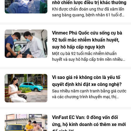
nhờ chiến lược điều trị khác thường
thuật lần đầu tiên được triển khai tại
Khi được chẩn đoán ung thư đã xâm lấn
Bệnh viện Đa khoa Quốc tế Vinmec Hải
sang bàng quang, bệnh nhân 61 tuổi đã
Phòng.
nghĩ đến kịch bản xấu nhất. Nhưng tại
Vinmec Cần Thơ, các bác sĩ không lựa
chọn phẫu thuật ngay mà quyết định
Vinmec Phú Quốc cứu sống cụ bà
điều trị theo một hướng hoàn toàn khác.
92 tuổi mắc nhiễm khuẩn huyết,
Và chính quyết định tưởng chừng trái
suy hô hấp cấp nguy kịch
ngược ấy lại trở thành bước ngoặt giúp
Một cụ bà 92 tuổi mắc nhiễm khuẩn
người bệnh vượt qua “cửa tử”.
huyết và suy hô hấp cấp trên nền nhiều
bệnh lý phức tạp, đã được các bác sĩ
Vinmec Phú Quốc cứu sống bằng chiến
lược hồi sức cá thể hóa, hạn chế tối đa
Vì sao giá rẻ không còn là yếu tố
các can thiệp xâm lấn nguy hiểm.
quyết định khi đặt xe công nghệ?
Sau nhiều năm cạnh tranh bằng giá cước
và các chương trình khuyến mại, thị
trường gọi xe Việt Nam đang bước vào
giai đoạn cạnh tranh mới. Khi mức chênh
lệch giá giữa các nền tảng ngày càng thu
VinFast EC Van: 0 đồng vốn đối
hẹp, người dùng có xu hướng quan tâm
ứng, hộ kinh doanh có thêm xe mới
nhiều hơn đến những yếu tố như thời