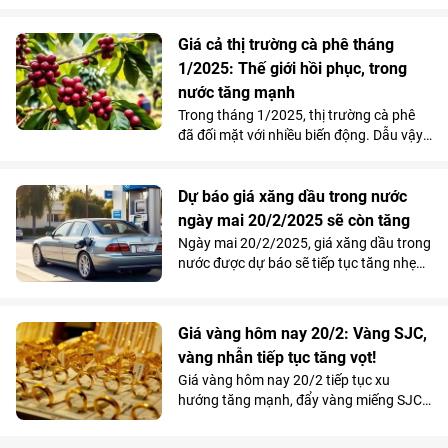
nhiên, nhà đầu tư cần giao dịch cẩn
trọng trước rủi ro VN-Index có thể hoàn
Giá cả thị trường cà phê tháng
thành mẫu hình evening star.
1/2025: Thế giới hồi phục, trong
nước tăng mạnh
Trong tháng 1/2025, thị trường cà phê
đã đối mặt với nhiều biến động. Dẫu vậy,
giá cà phê thế giới đã hồi phục nhờ
nguồn cung giảm; còn trong nước tiếp
tục tăng trưởng mạnh mẽ.
Dự báo giá xăng dầu trong nước
ngày mai 20/2/2025 sẽ còn tăng
Ngày mai 20/2/2025, giá xăng dầu trong
nước được dự báo sẽ tiếp tục tăng nhẹ
thêm 200-250 đồng mỗi lít hoặc kg. Nếu
điều này xảy ra, đây sẽ là phiên tăng thứ
2 liên tiếp của thị trường xăng dầu nội
Giá vàng hôm nay 20/2: Vàng SJC,
địa.
vàng nhẫn tiếp tục tăng vọt!
Giá vàng hôm nay 20/2 tiếp tục xu
hướng tăng mạnh, đẩy vàng miếng SJC
lên trên 92 triệu đồng/lượng. Đáng chú ý,
vàng nhẫn Doji đã có mức giá ngang