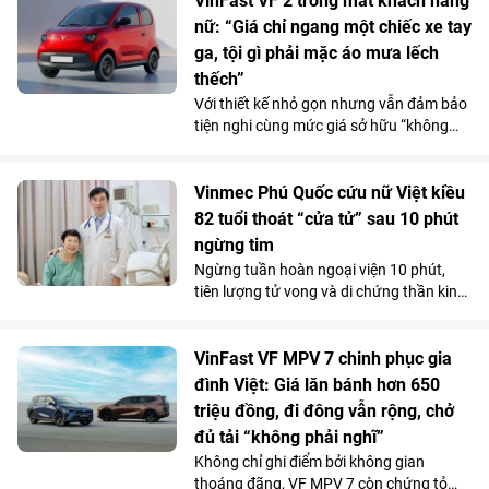
VinFast VF 2 trong mắt khách hàng
nữ: “Giá chỉ ngang một chiếc xe tay
ga, tội gì phải mặc áo mưa lếch
thếch”
Với thiết kế nhỏ gọn nhưng vẫn đảm bảo
tiện nghi cùng mức giá sở hữu “không
tưởng”, VinFast VF 2 đang tạo nên một
“làn sóng” chuẩn bị đặt cọc trong cộng
đồng phái đẹp trước ngày mở cổng chính
Vinmec Phú Quốc cứu nữ Việt kiều
thức vào 15/7.
82 tuổi thoát “cửa tử” sau 10 phút
ngừng tim
Ngừng tuần hoàn ngoại viện 10 phút,
tiên lượng tử vong và di chứng thần kinh
rất cao do bị đuối nước, thế nhưng cụ bà
82 tuổi đã hồi phục ngoạn mục và trở về
cuộc sống bình thường chỉ sau một tuần
VinFast VF MPV 7 chinh phục gia
điều trị tại Bệnh viện Đa khoa Vinmec
đình Việt: Giá lăn bánh hơn 650
Phú Quốc.
triệu đồng, đi đông vẫn rộng, chở
đủ tải “không phải nghĩ”
Không chỉ ghi điểm bởi không gian
thoáng đãng, VF MPV 7 còn chứng tỏ