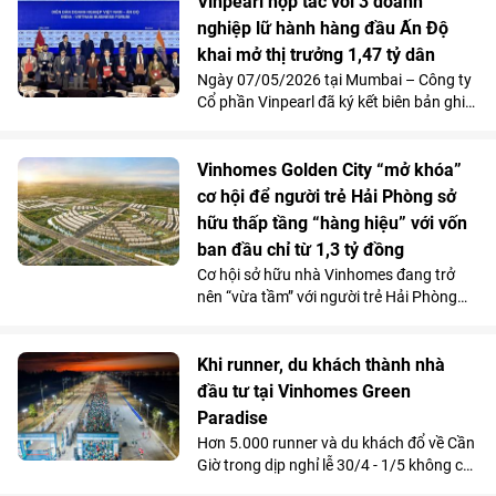
tối ưu.
Vinpearl hợp tác với 3 doanh
ưng ý.
nghiệp lữ hành hàng đầu Ấn Độ
khai mở thị trưởng 1,47 tỷ dân
Ngày 07/05/2026 tại Mumbai – Công ty
Cổ phần Vinpearl đã ký kết biên bản ghi
nhớ (MoU) với Thomas Cook India, SOTC
Travel và MakeMyTrip - ba doanh nghiệp
du lịch lữ hành hàng đầu Ấn Độ. Đây là
Vinhomes Golden City “mở khóa”
bước đi chiến lược nhằm tiếp cận trực
cơ hội để người trẻ Hải Phòng sở
tiếp và toàn diện tới mọi phân khúc
hữu thấp tầng “hàng hiệu” với vốn
khách hàng, góp phần đưa Việt Nam
ban đầu chỉ từ 1,3 tỷ đồng
thành “điểm đến ưu tiên” tại thị trường
Cơ hội sở hữu nhà Vinhomes đang trở
đông dân nhất hành tinh.
nên “vừa tầm” với người trẻ Hải Phòng
khi Vinhomes Golden City (Dương Kinh)
giới thiệu dòng nhà phố với chi phí ban
đầu chỉ từ 1,3 tỷ đồng. Không chỉ giải bài
Khi runner, du khách thành nhà
toán tài chính, dự án còn mở ra một
đầu tư tại Vinhomes Green
không gian sống mới - nơi những người
Paradise
trẻ có thể tận hưởng chuẩn sống
Hơn 5.000 runner và du khách đổ về Cần
Vinhomes trong một khu đô thị hiện đại,
Giờ trong dịp nghỉ lễ 30/4 - 1/5 không chỉ
giàu tiềm năng khai thác cũng như tăng
tạo nên một sự kiện thể thao, du lịch