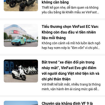
không cần bằng
Thiết kế gọn nhẹ, dễ làm quen và không
yêu cầu bằng lái khiến mẫu xe VinFast
Amio càng “hot” hơn trong mùa hè, đặc
biệt với nhóm học sinh và những khách
hàng có nhu cầu di chuyển cự ly ngắn.
Tiểu thương chọn VinFast EC Van:
Không còn đau đầu vì tiền nhiên
liệu mỗi tháng
Không còn cảnh vã mồ hôi luồn lách ngõ
hẹp hay nơm nớp lo “lõm vốn” vì chi phí
nhiên liệu, nhiều tiểu thương đang
chuyển hướng sang VinFast EC Van và
coi đây là “cỗ máy sinh lời”.
Bắt trend “xe điện đổi pin trong
nháy mắt”, VinFast Evo ghi điểm
với người dùng Việt nhờ tiện ích và
chi phí thân thiện
Với thiết kế bắt mắt, nhiều trang bị thông
minh, vận hành êm ái cùng mức giá dễ
tiếp cận, VinFast Evo hội tụ đủ yếu tố của
một chiếc xe “vạn người mê”.
Chuyên gia khẳng định VF 9 là