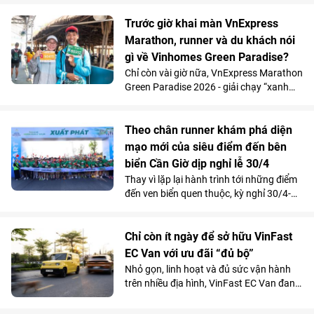
giá.
hiếm thấy, mà còn mở ra một góc nhìn
khác về cơ hội an cư và đầu tư tại siêu đô
Trước giờ khai màn VnExpress
thị biển. Khi những bước chân chinh
Marathon, runner và du khách nói
phục đường chạy xuyên rừng chạm biển
gì về Vinhomes Green Paradise?
khép lại, nhiều người ở lại lâu hơn để
Chỉ còn vài giờ nữa, VnExpress Marathon
quan sát và đi đến quyết định xuống tiền
Green Paradise 2026 - giải chạy “xanh
một cách đầy quyết đoán.
nhất hệ thống” - sẽ chính thức bắt đầu.
Dòng người vẫn không ngớt đổ về khu
vực nhận racekit, khoe dáng tại các điểm
Theo chân runner khám phá diện
check-in, khám phá những cung đường
mạo mới của siêu điểm đến bên
thênh thang mà chỉ vài tháng trước còn
biển Cần Giờ dịp nghỉ lễ 30/4
là mặt biển, tìm hiểu dự án tại văn phòng
Thay vì lặp lại hành trình tới những điểm
bán hàng… Tất cả tạo nên một bức tranh
đến ven biển quen thuộc, kỳ nghỉ 30/4-
vừa náo nhiệt, vừa giàu cảm xúc về một
1/5 năm nay mở ra một lựa chọn mới
siêu điểm đến đang “thức giấc” ở phía
cho người dân TP.HCM: đến Cần Giờ
Nam TP.HCM.
chạy giữa rừng - biển, xem pháo hoa,
Chỉ còn ít ngày để sở hữu VinFast
thưởng thức ẩm thực, lái thử xe VinFast
EC Van với ưu đãi “đủ bộ”
và khám phá diện mạo siêu đô thị ESG++
Nhỏ gọn, linh hoạt và đủ sức vận hành
đầu tiên của Việt Nam - Vinhomes Green
trên nhiều địa hình, VinFast EC Van đang
Paradise.
cho thấy là lựa chọn sáng giá cho mọi
nhu cầu thực tế của tiểu thương, doanh