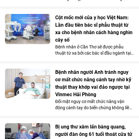
được năng lực vận hành phục vụ tốt cho
các gia đình qua những chuyến đi dài.
Chi phí sử dụng tiết kiệm và những ưu
Cột mốc mới của y học Việt Nam:
đãi hấp dẫn càng khiến mẫu MPV điện 7
Lần đầu tiên bác sĩ phẫu thuật từ
chỗ tăng sức hút trong tháng 7.
xa cho bệnh nhân cách hàng nghìn
cây số
Bệnh nhân ở Cần Thơ sẽ được phẫu
thuật từ xa bởi các bác sĩ đầu ngành tại
Hà Nội, thông qua hệ thống robot
Toumai tối tân lần đầu tiên có mặt tại
Việt Nam. Bước đi chiến lược này của
Bệnh nhân người Anh tránh nguy
Vinmec đã chính thức hiện thực hóa mô
cơ mất chức năng cánh tay nhờ kỹ
hình “y tế không khoảng cách” ở nước ta.
thuật thay khớp vai đảo ngược tại
Vinmec Hải Phòng
Đối mặt nguy cơ mất chức năng vận
động cánh tay do biến chứng không liền
xương sau phẫu thuật điều trị gãy phức
tạp đầu trên xương cánh tay, bệnh nhân
người Anh đã được điều trị thành công
Bị ung thư xâm lấn bàng quang,
bằng kỹ thuật thay khớp vai đảo ngược
người đàn ông 61 tuổi thoát cửa tử
(Reverse Shoulder Arthroplasty) - kỹ