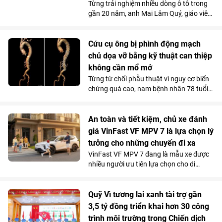
Từng trải nghiệm nhiều dòng ô tô trong
và giá trị lan tỏa của tác phẩm nghệ
gần 20 năm, anh Mai Lâm Quý, giáo viên
thuật lấy cảm hứng từ hơn 4.000 năm
tại Trung tâm Giáo dục nghề nghiệp Thủ
lịch sử, văn hóa và bản sắc Việt Nam.
Đô (Hà Nội) thừa nhận, VinFast Limo
Green đã thay đổi hoàn toàn góc nhìn
Cứu cụ ông bị phình động mạch
của anh về xe điện. Không gian 7 chỗ
chủ dọa vỡ bằng kỹ thuật can thiệp
rộng rãi, khả năng tăng tốc mượt và chi
không cần mổ mở
phí sử dụng thấp đến khó tin giúp mẫu
Từng từ chối phẫu thuật vì nguy cơ biến
MPV điện vừa trở thành “xe ruột” của
chứng quá cao, nam bệnh nhân 78 tuổi
anh trong công việc, vừa phục vụ trọn
mang khối phình động mạch chủ ngực -
vẹn nhu cầu gia đình.
bụng 76mm có dấu hiệu dọa vỡ, đã được
các bác sĩ Vinmec Times City điều trị
An toàn và tiết kiệm, chủ xe đánh
thành công. Bí quyết nằm ở kỹ thuật tái
giá VinFast VF MPV 7 là lựa chọn lý
tạo hệ thống mạch tạng mà không cần
tưởng cho những chuyến đi xa
mở ngực hay mở bụng.
VinFast VF MPV 7 đang là mẫu xe được
nhiều người ưu tiên lựa chọn cho di
chuyển đường dài nhờ khả năng vận
hành “lực, nhanh, mượt, mạnh”, an toàn
mà vẫn tiết kiệm chi phí.
Quỹ Vì tương lai xanh tài trợ gần
3,5 tỷ đồng triển khai hơn 30 công
trình môi trường trong Chiến dịch