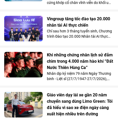
cứng khớp cổ chân vĩnh viễn do khối u
tàn phá, một chàng trai 23 tuổi đã được
“hồi sinh” vận động nhờ kỹ thuật thay
toàn bộ xương sên bằng vật liệu
Vingroup tăng tốc đào tạo 20.000
Titanium in 3D tại Bệnh viện Đa khoa
nhân tài AI thực chiến
Quốc tế Vinmec Times City.
Chỉ sau hơn 3 tháng tuyển sinh, Chương
trình Đào tạo 20.000 Nhân tài AI thực
chiến do Vingroup khởi xướng đã thu hút
gần 2.000 học viên. Song song với kết
quả 100% học viên đạt chuẩn khóa I
Khi những chứng nhân lịch sử đắm
được mời làm việc ngay sau khi tốt
chìm trong 4.000 năm hào khí “Đất
nghiệp, Chương trình đang tăng tốc mở
Nước Thiên Hùng Ca”
rộng quy mô đào tạo nhằm đảm bảo
mục tiêu cung cấp từ 10.000 - 20.000
Nhân dịp kỷ niệm 79 năm Ngày Thương
nhân tài AI trong vòng 2 năm, đáp ứng
binh - Liệt sĩ (27/7/1947-27/7/2026),
nhu cầu nhân lực công nghệ ngày càng
Vinpearl phối hợp cùng Quỹ Thiện Tâm tổ
cao của đất nước.
chức chương trình tri ân, mời 211 cựu
chiến thưởng thức show diễn “Đất Nước
Giáo viên dạy lái xe gần 20 năm
Thiên Hùng Ca” tại Vinpearl Theatre
chuyển sang dùng Limo Green: Tôi
Ocean City. Phản hồi xúc động của chính
đã hiểu vì sao xe điện ngày càng
những người từng đi qua chiến tranh đã
xuất hiện nhiều trên đường
góp phần khẳng định ý nghĩa nhân văn