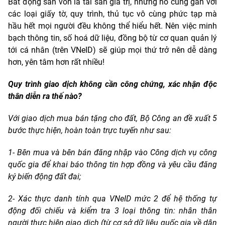
Bất động sản vốn là tài sản giá trị, nhưng nó cũng gắn với
các loại giấy tờ, quy trình, thủ tục vô cùng phức tạp mà
hầu hết mọi người đều không thể hiểu hết. Nên việc minh
bạch thông tin, số hoá dữ liệu, đồng bộ từ cơ quan quản lý
tới cá nhân (trên VNeID) sẽ giúp mọi thứ trở nên dễ dàng
hơn, yên tâm hơn rất nhiều!
Quy trình giao dịch không cần công chứng, xác nhận độc
thân diễn ra thế nào?
Với giao dịch mua bán tặng cho đất, Bộ Công an đề xuất 5
bước thực hiện, hoàn toàn trực tuyến như sau:
1- Bên mua và bên bán đăng nhập vào Công dịch vụ công
quốc gia để khai báo thông tin hợp đồng và yêu cầu đăng
ký biến động đất đai;
2- Xác thực danh tính qua VNeID mức 2 để hệ thống tự
động đối chiếu và kiểm tra 3 loại thông tin: nhân thân
người thực hiện giao dịch (từ cơ sở dữ liệu quốc gia về dân