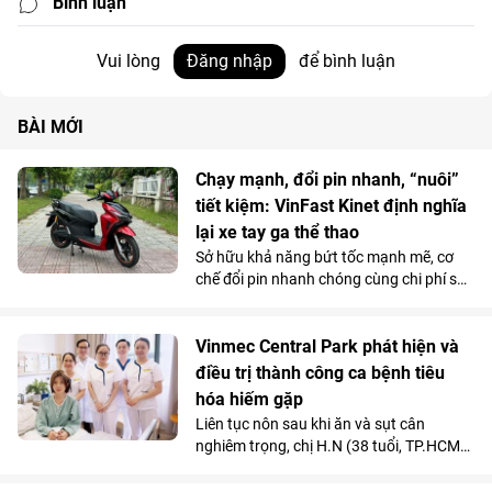
Bình luận
Vui lòng
Đăng nhập
để bình luận
BÀI MỚI
Chạy mạnh, đổi pin nhanh, “nuôi”
tiết kiệm: VinFast Kinet định nghĩa
lại xe tay ga thể thao
Sở hữu khả năng bứt tốc mạnh mẽ, cơ
chế đổi pin nhanh chóng cùng chi phí sử
dụng siêu tiết kiệm, Kinet - xe máy điện
tân binh của VinFast - được đánh giá là
lựa chọn sáng giá hơn hẳn so với những
Vinmec Central Park phát hiện và
mẫu xe tay ga chạy xăng trên thị trường.
điều trị thành công ca bệnh tiêu
hóa hiếm gặp
Liên tục nôn sau khi ăn và sụt cân
nghiêm trọng, chị H.N (38 tuổi, TP.HCM)
được các bác sĩ chẩn đoán mắc hội
chứng động mạch mạc treo tràng trên -