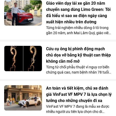
chiến thưởng thức show diễn “Đất Nước
Giáo viên dạy lái xe gần 20 năm
Thiên Hùng Ca” tại Vinpearl Theatre
chuyển sang dùng Limo Green: Tôi
Ocean City. Phản hồi xúc động của chính
đã hiểu vì sao xe điện ngày càng
những người từng đi qua chiến tranh đã
xuất hiện nhiều trên đường
góp phần khẳng định ý nghĩa nhân văn
Từng trải nghiệm nhiều dòng ô tô trong
và giá trị lan tỏa của tác phẩm nghệ
gần 20 năm, anh Mai Lâm Quý, giáo viên
thuật lấy cảm hứng từ hơn 4.000 năm
tại Trung tâm Giáo dục nghề nghiệp Thủ
lịch sử, văn hóa và bản sắc Việt Nam.
Đô (Hà Nội) thừa nhận, VinFast Limo
Green đã thay đổi hoàn toàn góc nhìn
Cứu cụ ông bị phình động mạch
của anh về xe điện. Không gian 7 chỗ
chủ dọa vỡ bằng kỹ thuật can thiệp
rộng rãi, khả năng tăng tốc mượt và chi
không cần mổ mở
phí sử dụng thấp đến khó tin giúp mẫu
Từng từ chối phẫu thuật vì nguy cơ biến
MPV điện vừa trở thành “xe ruột” của
chứng quá cao, nam bệnh nhân 78 tuổi
anh trong công việc, vừa phục vụ trọn
mang khối phình động mạch chủ ngực -
vẹn nhu cầu gia đình.
bụng 76mm có dấu hiệu dọa vỡ, đã được
các bác sĩ Vinmec Times City điều trị
An toàn và tiết kiệm, chủ xe đánh
thành công. Bí quyết nằm ở kỹ thuật tái
giá VinFast VF MPV 7 là lựa chọn lý
tạo hệ thống mạch tạng mà không cần
tưởng cho những chuyến đi xa
mở ngực hay mở bụng.
VinFast VF MPV 7 đang là mẫu xe được
nhiều người ưu tiên lựa chọn cho di