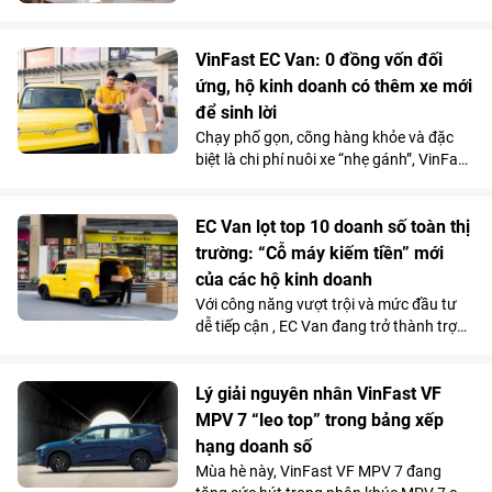
trường gọi xe Việt Nam đang bước vào
giai đoạn cạnh tranh mới. Khi mức chênh
lệch giá giữa các nền tảng ngày càng thu
VinFast EC Van: 0 đồng vốn đối
hẹp, người dùng có xu hướng quan tâm
ứng, hộ kinh doanh có thêm xe mới
nhiều hơn đến những yếu tố như thời
để sinh lời
gian xe đón, chất lượng phương tiện hay
sự ổn định của dịch vụ.
Chạy phố gọn, cõng hàng khỏe và đặc
biệt là chi phí nuôi xe “nhẹ gánh”, VinFast
EC Van đang giúp các ông chủ thu hồi
vốn nhanh và tối đa hóa lợi nhuận.
EC Van lọt top 10 doanh số toàn thị
trường: “Cỗ máy kiếm tiền” mới
của các hộ kinh doanh
Với công năng vượt trội và mức đầu tư
dễ tiếp cận , EC Van đang trở thành trợ
thủ đắc lực của nhiều tiểu thương, hộ
kinh doanh. Sức hút này được phản ánh
rõ qua doanh số 1.092 xe bán ra trong
Lý giải nguyên nhân VinFast VF
tháng 5/2026, giúp mẫu xe tải điện của
MPV 7 “leo top” trong bảng xếp
VinFast góp mặt trong top 10 xe bán
hạng doanh số
chạy nhất toàn thị trường.
Mùa hè này, VinFast VF MPV 7 đang