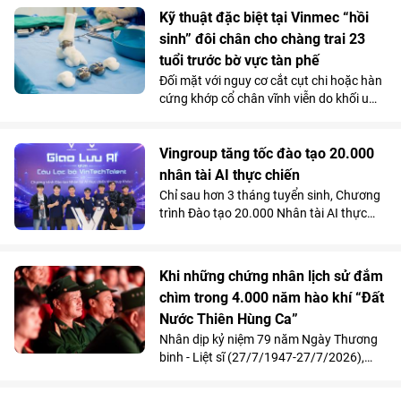
căn bệnh tiêu hóa hiếm gặp chỉ chiếm
Kỹ thuật đặc biệt tại Vinmec “hồi
dưới 0,3% dân số.
sinh” đôi chân cho chàng trai 23
tuổi trước bờ vực tàn phế
Đối mặt với nguy cơ cắt cụt chi hoặc hàn
cứng khớp cổ chân vĩnh viễn do khối u
tàn phá, một chàng trai 23 tuổi đã được
“hồi sinh” vận động nhờ kỹ thuật thay
toàn bộ xương sên bằng vật liệu
Vingroup tăng tốc đào tạo 20.000
Titanium in 3D tại Bệnh viện Đa khoa
nhân tài AI thực chiến
Quốc tế Vinmec Times City.
Chỉ sau hơn 3 tháng tuyển sinh, Chương
trình Đào tạo 20.000 Nhân tài AI thực
chiến do Vingroup khởi xướng đã thu hút
gần 2.000 học viên. Song song với kết
quả 100% học viên đạt chuẩn khóa I
Khi những chứng nhân lịch sử đắm
được mời làm việc ngay sau khi tốt
chìm trong 4.000 năm hào khí “Đất
nghiệp, Chương trình đang tăng tốc mở
Nước Thiên Hùng Ca”
rộng quy mô đào tạo nhằm đảm bảo
mục tiêu cung cấp từ 10.000 - 20.000
Nhân dịp kỷ niệm 79 năm Ngày Thương
nhân tài AI trong vòng 2 năm, đáp ứng
binh - Liệt sĩ (27/7/1947-27/7/2026),
nhu cầu nhân lực công nghệ ngày càng
Vinpearl phối hợp cùng Quỹ Thiện Tâm tổ
cao của đất nước.
chức chương trình tri ân, mời 211 cựu