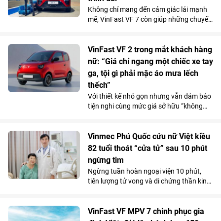
nhà đầu tư tìm kiếm sản phẩm có khả
Không chỉ mang đến cảm giác lái mạnh
năng khai thác kinh doanh và tăng giá
mẽ, VinFast VF 7 còn giúp những chuyến
lâu dài.
đi xa trở nên nhẹ nhàng hơn nhờ hệ
thống ADAS toàn diện, giảm áp lực cầm
lái trên mọi cung đường.
VinFast VF 2 trong mắt khách hàng
nữ: “Giá chỉ ngang một chiếc xe tay
ga, tội gì phải mặc áo mưa lếch
thếch”
Với thiết kế nhỏ gọn nhưng vẫn đảm bảo
tiện nghi cùng mức giá sở hữu “không
tưởng”, VinFast VF 2 đang tạo nên một
“làn sóng” chuẩn bị đặt cọc trong cộng
đồng phái đẹp trước ngày mở cổng chính
Vinmec Phú Quốc cứu nữ Việt kiều
thức vào 15/7.
82 tuổi thoát “cửa tử” sau 10 phút
ngừng tim
Ngừng tuần hoàn ngoại viện 10 phút,
tiên lượng tử vong và di chứng thần kinh
rất cao do bị đuối nước, thế nhưng cụ bà
82 tuổi đã hồi phục ngoạn mục và trở về
cuộc sống bình thường chỉ sau một tuần
VinFast VF MPV 7 chinh phục gia
điều trị tại Bệnh viện Đa khoa Vinmec