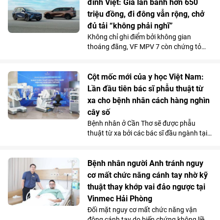
đình Việt: Giá lăn bánh hơn 650
Phú Quốc.
triệu đồng, đi đông vẫn rộng, chở
đủ tải “không phải nghĩ”
Không chỉ ghi điểm bởi không gian
thoáng đãng, VF MPV 7 còn chứng tỏ
được năng lực vận hành phục vụ tốt cho
các gia đình qua những chuyến đi dài.
Chi phí sử dụng tiết kiệm và những ưu
Cột mốc mới của y học Việt Nam:
đãi hấp dẫn càng khiến mẫu MPV điện 7
Lần đầu tiên bác sĩ phẫu thuật từ
chỗ tăng sức hút trong tháng 7.
xa cho bệnh nhân cách hàng nghìn
cây số
Bệnh nhân ở Cần Thơ sẽ được phẫu
thuật từ xa bởi các bác sĩ đầu ngành tại
Hà Nội, thông qua hệ thống robot
Toumai tối tân lần đầu tiên có mặt tại
Việt Nam. Bước đi chiến lược này của
Bệnh nhân người Anh tránh nguy
Vinmec đã chính thức hiện thực hóa mô
cơ mất chức năng cánh tay nhờ kỹ
hình “y tế không khoảng cách” ở nước ta.
thuật thay khớp vai đảo ngược tại
Vinmec Hải Phòng
Đối mặt nguy cơ mất chức năng vận
động cánh tay do biến chứng không liền