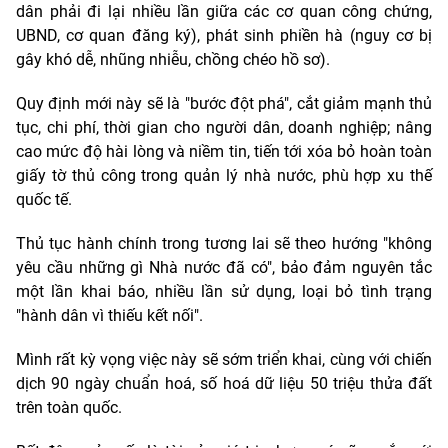
dân phải đi lại nhiều lần giữa các cơ quan công chứng,
UBND, cơ quan đăng ký), phát sinh phiền hà (nguy cơ bị
gây khó dễ, nhũng nhiễu, chồng chéo hồ sơ).
Quy định mới này sẽ là "bước đột phá", cắt giảm mạnh thủ
tục, chi phí, thời gian cho người dân, doanh nghiệp; nâng
cao mức độ hài lòng và niềm tin, tiến tới xóa bỏ hoàn toàn
giấy tờ thủ công trong quản lý nhà nước, phù hợp xu thế
quốc tế.
Thủ tục hành chính trong tương lai sẽ theo hướng "không
yêu cầu những gì Nhà nước đã có", bảo đảm nguyên tắc
một lần khai báo, nhiều lần sử dụng, loại bỏ tình trạng
"hành dân vì thiếu kết nối".
Mình rất kỳ vọng việc này sẽ sớm triển khai, cùng với chiến
dịch 90 ngày chuẩn hoá, số hoá dữ liệu 50 triệu thửa đất
trên toàn quốc.