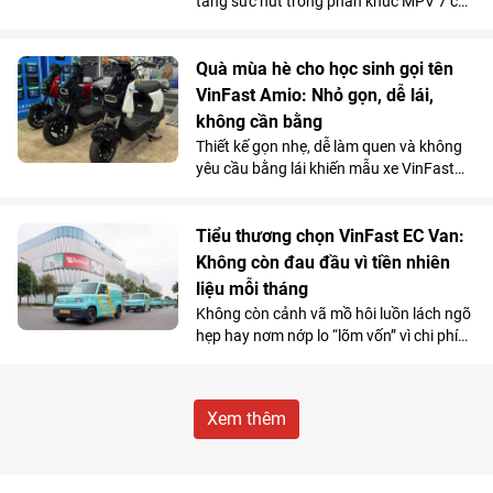
tăng sức hút trong phân khúc MPV 7 chỗ
khi là lựa chọn vừa tiện nghi, vừa kinh tế
vượt trội so với xe xăng cho những
chuyến đi xa.
Quà mùa hè cho học sinh gọi tên
VinFast Amio: Nhỏ gọn, dễ lái,
không cần bằng
Thiết kế gọn nhẹ, dễ làm quen và không
yêu cầu bằng lái khiến mẫu xe VinFast
Amio càng “hot” hơn trong mùa hè, đặc
biệt với nhóm học sinh và những khách
hàng có nhu cầu di chuyển cự ly ngắn.
Tiểu thương chọn VinFast EC Van:
Không còn đau đầu vì tiền nhiên
liệu mỗi tháng
Không còn cảnh vã mồ hôi luồn lách ngõ
hẹp hay nơm nớp lo “lõm vốn” vì chi phí
nhiên liệu, nhiều tiểu thương đang
chuyển hướng sang VinFast EC Van và
coi đây là “cỗ máy sinh lời”.
Xem thêm