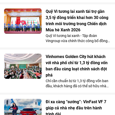
chuyển đường dài nhờ khả năng vận
hành “lực, nhanh, mượt, mạnh”, an toàn
mà vẫn tiết kiệm chi phí.
Quỹ Vì tương lai xanh tài trợ gần
3,5 tỷ đồng triển khai hơn 30 công
trình môi trường trong Chiến dịch
Mùa hè Xanh 2026
Quỹ Vì tương lai xanh - Tập đoàn
Vingroup vừa chính thức công bố đồng
hành cùng Chiến dịch Mùa hè Xanh 2026
với tổng kinh phí tài trợ gần 3,5 tỷ đồng.
Nguồn lực này sẽ được sử dụng để triển
Vinhomes Golden City hút khách
khai hơn 30 công trình môi trường cộng
với nhà phố chỉ từ 1,3 tỷ đồng vốn
đồng tại 11 tỉnh, thành phố, góp phần cải
ban đầu cùng loạt chính sách đột
thiện điều kiện sống, bảo vệ môi trường
phá
và mang lại lợi ích cho hơn 100.000
Chỉ cần chuẩn bị từ 1,3 tỷ đồng vốn ban
người dân trên cả nước.
đầu, khách hàng đã có thể sở hữu nhà
phố 4 tầng tại Vinhomes Golden City (Hải
Phòng). Mức giá chỉ ngang căn hộ trung
tâm cùng chính sách hỗ trợ lãi suất tốt
Đi xa càng “sướng”: VinFast VF 7
bậc nhất thị trường từ chủ đầu tư đang
giúp cả nhà nhẹ đầu trên hành
giúp dự án thu hút người mua ở thực lẫn
trình dài