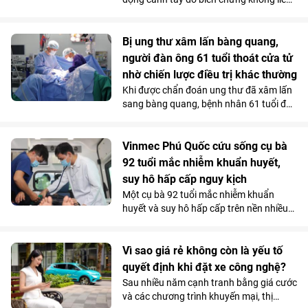
xương sau phẫu thuật điều trị gãy phức
tạp đầu trên xương cánh tay, bệnh nhân
người Anh đã được điều trị thành công
Bị ung thư xâm lấn bàng quang,
bằng kỹ thuật thay khớp vai đảo ngược
người đàn ông 61 tuổi thoát cửa tử
(Reverse Shoulder Arthroplasty) - kỹ
nhờ chiến lược điều trị khác thường
thuật lần đầu tiên được triển khai tại
Khi được chẩn đoán ung thư đã xâm lấn
Bệnh viện Đa khoa Quốc tế Vinmec Hải
sang bàng quang, bệnh nhân 61 tuổi đã
Phòng.
nghĩ đến kịch bản xấu nhất. Nhưng tại
Vinmec Cần Thơ, các bác sĩ không lựa
chọn phẫu thuật ngay mà quyết định
Vinmec Phú Quốc cứu sống cụ bà
điều trị theo một hướng hoàn toàn khác.
92 tuổi mắc nhiễm khuẩn huyết,
Và chính quyết định tưởng chừng trái
suy hô hấp cấp nguy kịch
ngược ấy lại trở thành bước ngoặt giúp
Một cụ bà 92 tuổi mắc nhiễm khuẩn
người bệnh vượt qua “cửa tử”.
huyết và suy hô hấp cấp trên nền nhiều
bệnh lý phức tạp, đã được các bác sĩ
Vinmec Phú Quốc cứu sống bằng chiến
lược hồi sức cá thể hóa, hạn chế tối đa
Vì sao giá rẻ không còn là yếu tố
các can thiệp xâm lấn nguy hiểm.
quyết định khi đặt xe công nghệ?
Sau nhiều năm cạnh tranh bằng giá cước
và các chương trình khuyến mại, thị