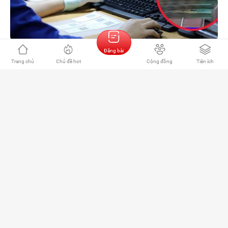
Đăng bài
433
Trang chủ
Chủ đề hot
Cộng đồng
Tiện ích
Nguyễn Trang
03:30 12/02/2025
Thuế TNCN: Con trên 18 tuổi có được giảm trừ gia
cảnh?
Con trên 18 tuổi vẫn được giảm trừ gia cảnh nếu đáp ứng điều
kiện theo quy định, như đang học đại học, không có thu nhập hoặc
thu nhập thấp.