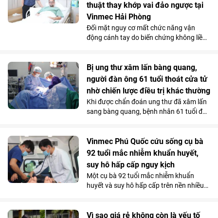
hình “y tế không khoảng cách” ở nước ta.
thuật thay khớp vai đảo ngược tại
Vinmec Hải Phòng
Đối mặt nguy cơ mất chức năng vận
động cánh tay do biến chứng không liền
xương sau phẫu thuật điều trị gãy phức
tạp đầu trên xương cánh tay, bệnh nhân
người Anh đã được điều trị thành công
Bị ung thư xâm lấn bàng quang,
bằng kỹ thuật thay khớp vai đảo ngược
người đàn ông 61 tuổi thoát cửa tử
(Reverse Shoulder Arthroplasty) - kỹ
nhờ chiến lược điều trị khác thường
thuật lần đầu tiên được triển khai tại
Khi được chẩn đoán ung thư đã xâm lấn
Bệnh viện Đa khoa Quốc tế Vinmec Hải
sang bàng quang, bệnh nhân 61 tuổi đã
Phòng.
nghĩ đến kịch bản xấu nhất. Nhưng tại
Vinmec Cần Thơ, các bác sĩ không lựa
chọn phẫu thuật ngay mà quyết định
Vinmec Phú Quốc cứu sống cụ bà
điều trị theo một hướng hoàn toàn khác.
92 tuổi mắc nhiễm khuẩn huyết,
Và chính quyết định tưởng chừng trái
suy hô hấp cấp nguy kịch
ngược ấy lại trở thành bước ngoặt giúp
Một cụ bà 92 tuổi mắc nhiễm khuẩn
người bệnh vượt qua “cửa tử”.
huyết và suy hô hấp cấp trên nền nhiều
bệnh lý phức tạp, đã được các bác sĩ
Vinmec Phú Quốc cứu sống bằng chiến
lược hồi sức cá thể hóa, hạn chế tối đa
Vì sao giá rẻ không còn là yếu tố