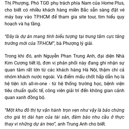
Thị Phượng, Phó TGĐ phụ trách phía Nam của Home Plus,
cho biết có nhiều khách hàng miền Bắc sẵn sàng đặt vé
máy bay vào TP.HCM để tham gia site tour, tìm hiểu quy
hoạch và hạ tầng.
“Đây là dự án mang tính biểu tượng tại trung tâm cực tăng
trưởng mới của TP.HCM”
, bà Phượng lý giải.
Trong khi đó, anh Nguyễn Phan Trung Anh, đại diện Nhà
Kim Cương tiết lộ, đơn vị phân phối này đang ghi nhận sự
quan tâm rất lớn từ các khách hàng Hà Nội, thậm chí cả
nhóm khách nước ngoài. Và điểm mấu chốt hấp dẫn họ là
hệ tiện ích all-in-one - từ hệ thống trường học, bệnh viện
tiêu chuẩn quốc tế, công viên giải trí đến không gian cảnh
quan xanh đồng bộ.
“Một khu đô thị tự vận hành trọn vẹn như vậy là bảo chứng
cho giá trị dài hạn của tài sản, đảm bảo nhu cầu ở thực
thay vì những dự án treo”,
anh Trung Anh cho biết.