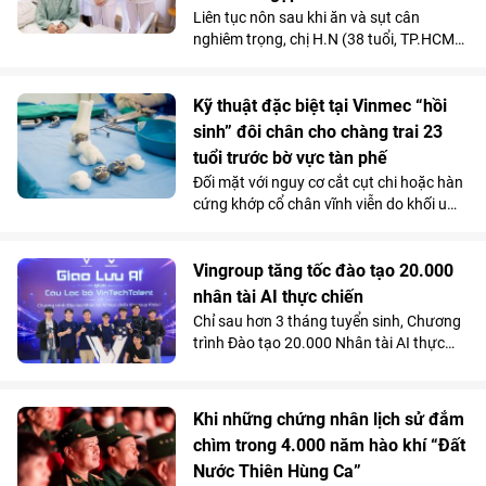
Liên tục nôn sau khi ăn và sụt cân
nghiêm trọng, chị H.N (38 tuổi, TP.HCM)
được các bác sĩ chẩn đoán mắc hội
chứng động mạch mạc treo tràng trên -
căn bệnh tiêu hóa hiếm gặp chỉ chiếm
Kỹ thuật đặc biệt tại Vinmec “hồi
dưới 0,3% dân số.
sinh” đôi chân cho chàng trai 23
tuổi trước bờ vực tàn phế
Đối mặt với nguy cơ cắt cụt chi hoặc hàn
cứng khớp cổ chân vĩnh viễn do khối u
tàn phá, một chàng trai 23 tuổi đã được
“hồi sinh” vận động nhờ kỹ thuật thay
toàn bộ xương sên bằng vật liệu
Vingroup tăng tốc đào tạo 20.000
Titanium in 3D tại Bệnh viện Đa khoa
nhân tài AI thực chiến
Quốc tế Vinmec Times City.
Chỉ sau hơn 3 tháng tuyển sinh, Chương
trình Đào tạo 20.000 Nhân tài AI thực
chiến do Vingroup khởi xướng đã thu hút
gần 2.000 học viên. Song song với kết
quả 100% học viên đạt chuẩn khóa I
Khi những chứng nhân lịch sử đắm
được mời làm việc ngay sau khi tốt
chìm trong 4.000 năm hào khí “Đất
nghiệp, Chương trình đang tăng tốc mở
Nước Thiên Hùng Ca”
rộng quy mô đào tạo nhằm đảm bảo