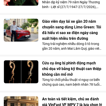
mục tiêu cung cấp từ 10.000 - 20.000
Nhân dịp kỷ niệm 79 năm Ngày Thương
nhân tài AI trong vòng 2 năm, đáp ứng
binh - Liệt sĩ (27/7/1947-27/7/2026),
nhu cầu nhân lực công nghệ ngày càng
Vinpearl phối hợp cùng Quỹ Thiện Tâm tổ
cao của đất nước.
chức chương trình tri ân, mời 211 cựu
chiến thưởng thức show diễn “Đất Nước
Giáo viên dạy lái xe gần 20 năm
Thiên Hùng Ca” tại Vinpearl Theatre
chuyển sang dùng Limo Green: Tôi
Ocean City. Phản hồi xúc động của chính
đã hiểu vì sao xe điện ngày càng
những người từng đi qua chiến tranh đã
xuất hiện nhiều trên đường
góp phần khẳng định ý nghĩa nhân văn
Từng trải nghiệm nhiều dòng ô tô trong
và giá trị lan tỏa của tác phẩm nghệ
gần 20 năm, anh Mai Lâm Quý, giáo viên
thuật lấy cảm hứng từ hơn 4.000 năm
tại Trung tâm Giáo dục nghề nghiệp Thủ
lịch sử, văn hóa và bản sắc Việt Nam.
Đô (Hà Nội) thừa nhận, VinFast Limo
Green đã thay đổi hoàn toàn góc nhìn
Cứu cụ ông bị phình động mạch
của anh về xe điện. Không gian 7 chỗ
chủ dọa vỡ bằng kỹ thuật can thiệp
rộng rãi, khả năng tăng tốc mượt và chi
không cần mổ mở
phí sử dụng thấp đến khó tin giúp mẫu
Từng từ chối phẫu thuật vì nguy cơ biến
MPV điện vừa trở thành “xe ruột” của
chứng quá cao, nam bệnh nhân 78 tuổi
anh trong công việc, vừa phục vụ trọn
mang khối phình động mạch chủ ngực -
vẹn nhu cầu gia đình.
bụng 76mm có dấu hiệu dọa vỡ, đã được
các bác sĩ Vinmec Times City điều trị
An toàn và tiết kiệm, chủ xe đánh
thành công. Bí quyết nằm ở kỹ thuật tái
giá VinFast VF MPV 7 là lựa chọn lý