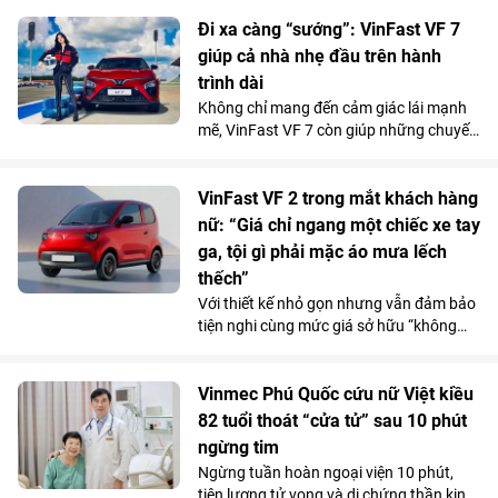
Phòng). Mức giá chỉ ngang căn hộ trung
tâm cùng chính sách hỗ trợ lãi suất tốt
Đi xa càng “sướng”: VinFast VF 7
bậc nhất thị trường từ chủ đầu tư đang
giúp cả nhà nhẹ đầu trên hành
giúp dự án thu hút người mua ở thực lẫn
trình dài
nhà đầu tư tìm kiếm sản phẩm có khả
Không chỉ mang đến cảm giác lái mạnh
năng khai thác kinh doanh và tăng giá
mẽ, VinFast VF 7 còn giúp những chuyến
lâu dài.
đi xa trở nên nhẹ nhàng hơn nhờ hệ
thống ADAS toàn diện, giảm áp lực cầm
lái trên mọi cung đường.
VinFast VF 2 trong mắt khách hàng
nữ: “Giá chỉ ngang một chiếc xe tay
ga, tội gì phải mặc áo mưa lếch
thếch”
Với thiết kế nhỏ gọn nhưng vẫn đảm bảo
tiện nghi cùng mức giá sở hữu “không
tưởng”, VinFast VF 2 đang tạo nên một
“làn sóng” chuẩn bị đặt cọc trong cộng
đồng phái đẹp trước ngày mở cổng chính
Vinmec Phú Quốc cứu nữ Việt kiều
thức vào 15/7.
82 tuổi thoát “cửa tử” sau 10 phút
ngừng tim
Ngừng tuần hoàn ngoại viện 10 phút,
tiên lượng tử vong và di chứng thần kinh