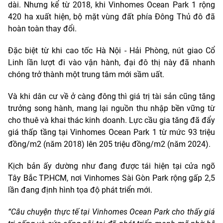
dài. Nhưng kể từ 2018, khi Vinhomes Ocean Park 1 rộng
420 ha xuất hiện, bộ mặt vùng đất phía Đông Thủ đô đã
hoàn toàn thay đổi.
Đặc biệt từ khi cao tốc Hà Nội - Hải Phòng, nút giao Cổ
Linh lần lượt đi vào vận hành, đại đô thị này đã nhanh
chóng trở thành một trung tâm mới sầm uất.
Và khi dân cư về ở càng đông thì giá trị tài sản cũng tăng
trưởng song hành, mang lại nguồn thu nhập bền vững từ
cho thuê và khai thác kinh doanh. Lực cầu gia tăng đã đẩy
giá thấp tầng tại Vinhomes Ocean Park 1 từ mức 93 triệu
đồng/m2 (năm 2018) lên 205 triệu đồng/m2 (năm 2024).
Kịch bản ấy dường như đang được tái hiện tại cửa ngõ
Tây Bắc TP.HCM, nơi Vinhomes Sài Gòn Park rộng gấp 2,5
lần đang định hình tọa độ phát triển mới.
“Câu chuyện thực tế tại Vinhomes Ocean Park cho thấy giá