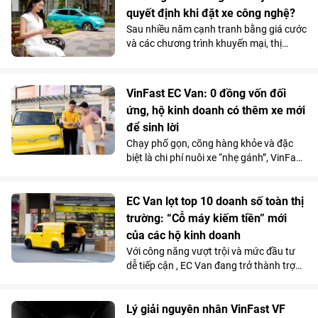
các can thiệp xâm lấn nguy hiểm.
quyết định khi đặt xe công nghệ?
Sau nhiều năm cạnh tranh bằng giá cước
và các chương trình khuyến mại, thị
trường gọi xe Việt Nam đang bước vào
giai đoạn cạnh tranh mới. Khi mức chênh
lệch giá giữa các nền tảng ngày càng thu
VinFast EC Van: 0 đồng vốn đối
hẹp, người dùng có xu hướng quan tâm
ứng, hộ kinh doanh có thêm xe mới
nhiều hơn đến những yếu tố như thời
để sinh lời
gian xe đón, chất lượng phương tiện hay
sự ổn định của dịch vụ.
Chạy phố gọn, cõng hàng khỏe và đặc
biệt là chi phí nuôi xe “nhẹ gánh”, VinFast
EC Van đang giúp các ông chủ thu hồi
vốn nhanh và tối đa hóa lợi nhuận.
EC Van lọt top 10 doanh số toàn thị
trường: “Cỗ máy kiếm tiền” mới
của các hộ kinh doanh
Với công năng vượt trội và mức đầu tư
dễ tiếp cận , EC Van đang trở thành trợ
thủ đắc lực của nhiều tiểu thương, hộ
kinh doanh. Sức hút này được phản ánh
rõ qua doanh số 1.092 xe bán ra trong
Lý giải nguyên nhân VinFast VF