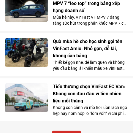
tháng 5/2026, giúp mẫu xe tải điện của
MPV 7 “leo top” trong bảng xếp
VinFast góp mặt trong top 10 xe bán
hạng doanh số
chạy nhất toàn thị trường.
Mùa hè này, VinFast VF MPV 7 đang
tăng sức hút trong phân khúc MPV 7 chỗ
khi là lựa chọn vừa tiện nghi, vừa kinh tế
vượt trội so với xe xăng cho những
chuyến đi xa.
Quà mùa hè cho học sinh gọi tên
VinFast Amio: Nhỏ gọn, dễ lái,
không cần bằng
Thiết kế gọn nhẹ, dễ làm quen và không
yêu cầu bằng lái khiến mẫu xe VinFast
Amio càng “hot” hơn trong mùa hè, đặc
biệt với nhóm học sinh và những khách
hàng có nhu cầu di chuyển cự ly ngắn.
Tiểu thương chọn VinFast EC Van:
Không còn đau đầu vì tiền nhiên
liệu mỗi tháng
Không còn cảnh vã mồ hôi luồn lách ngõ
hẹp hay nơm nớp lo “lõm vốn” vì chi phí
nhiên liệu, nhiều tiểu thương đang
chuyển hướng sang VinFast EC Van và
coi đây là “cỗ máy sinh lời”.