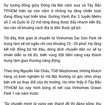
Sự tương đồng giữa Đông Hà Nội năm xưa và Tây Bắc
TP.HCM hiện tại còn nằm ở những hạ tầng chiến lược
đang đồng loạt triển khai. Đường Vành đai 3, tuyến Metro
số 2 và Quốc lộ 22 mở rộng đang được đẩy nhanh tiến độ,
rào cản về khoảng cách địa lý dần được gỡ bỏ.
Tới đây, thời gian di chuyển từ Vinhomes Sài Gòn Park về
trung tâm sẽ rút ngắn chỉ còn khoảng 25 - 30 phút. Hạ tầng
kết nối đồng bộ tới đâu, dòng dịch chuyển dân cư sẽ tự
nhiên diễn ra tới đó, biến vùng đất tiềm năng này thành
trung tâm giao thương năng động.
Theo ông Nguyễn Hải Châu, TGĐ Mayhomes, những khách
hàng có kinh nghiệm từ Hà Nội thường có góc nhìn nhạy
bén với sự thay đổi của thị trường. Họ nhìn thấy ở Tây Bắc
TP.HCM lúc này hình bóng rõ nét của Vinhomes Ocean
Park 1 vài năm trước.
“Sự chuyển mình từ vùng ven thành đô thị đáng sống, thu