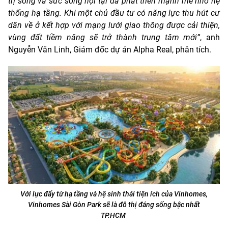
trị sống và sức sống nội tại đã phát triển mạnh mẽ nhờ hệ
thống hạ tầng. Khi một chủ đầu tư có năng lực thu hút cư
dân về ở kết hợp với mạng lưới giao thông được cải thiện,
vùng đất tiềm năng sẽ trở thành trung tâm mới”
, anh
Nguyễn Văn Linh, Giám đốc dự án Alpha Real, phân tích.
Với lực đẩy từ hạ tầng và hệ sinh thái tiện ích của Vinhomes,
Vinhomes Sài Gòn Park sẽ là đô thị đáng sống bậc nhất
TP.HCM