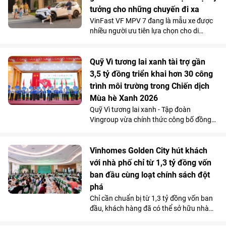
tạo hệ thống mạch tạng mà không cần
tưởng cho những chuyến đi xa
mở ngực hay mở bụng.
VinFast VF MPV 7 đang là mẫu xe được
nhiều người ưu tiên lựa chọn cho di
chuyển đường dài nhờ khả năng vận
hành “lực, nhanh, mượt, mạnh”, an toàn
mà vẫn tiết kiệm chi phí.
Quỹ Vì tương lai xanh tài trợ gần
3,5 tỷ đồng triển khai hơn 30 công
trình môi trường trong Chiến dịch
Mùa hè Xanh 2026
Quỹ Vì tương lai xanh - Tập đoàn
Vingroup vừa chính thức công bố đồng
hành cùng Chiến dịch Mùa hè Xanh 2026
với tổng kinh phí tài trợ gần 3,5 tỷ đồng.
Nguồn lực này sẽ được sử dụng để triển
Vinhomes Golden City hút khách
khai hơn 30 công trình môi trường cộng
với nhà phố chỉ từ 1,3 tỷ đồng vốn
đồng tại 11 tỉnh, thành phố, góp phần cải
ban đầu cùng loạt chính sách đột
thiện điều kiện sống, bảo vệ môi trường
phá
và mang lại lợi ích cho hơn 100.000
Chỉ cần chuẩn bị từ 1,3 tỷ đồng vốn ban
người dân trên cả nước.
đầu, khách hàng đã có thể sở hữu nhà
phố 4 tầng tại Vinhomes Golden City (Hải