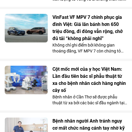
rất cao do bị đuối nước, thế nhưng cụ bà
82 tuổi đã hồi phục ngoạn mục và trở về
cuộc sống bình thường chỉ sau một tuần
VinFast VF MPV 7 chinh phục gia
điều trị tại Bệnh viện Đa khoa Vinmec
đình Việt: Giá lăn bánh hơn 650
Phú Quốc.
triệu đồng, đi đông vẫn rộng, chở
đủ tải “không phải nghĩ”
Không chỉ ghi điểm bởi không gian
thoáng đãng, VF MPV 7 còn chứng tỏ
được năng lực vận hành phục vụ tốt cho
các gia đình qua những chuyến đi dài.
Chi phí sử dụng tiết kiệm và những ưu
Cột mốc mới của y học Việt Nam:
đãi hấp dẫn càng khiến mẫu MPV điện 7
Lần đầu tiên bác sĩ phẫu thuật từ
chỗ tăng sức hút trong tháng 7.
xa cho bệnh nhân cách hàng nghìn
cây số
Bệnh nhân ở Cần Thơ sẽ được phẫu
thuật từ xa bởi các bác sĩ đầu ngành tại
Hà Nội, thông qua hệ thống robot
Toumai tối tân lần đầu tiên có mặt tại
Việt Nam. Bước đi chiến lược này của
Bệnh nhân người Anh tránh nguy
Vinmec đã chính thức hiện thực hóa mô
cơ mất chức năng cánh tay nhờ kỹ