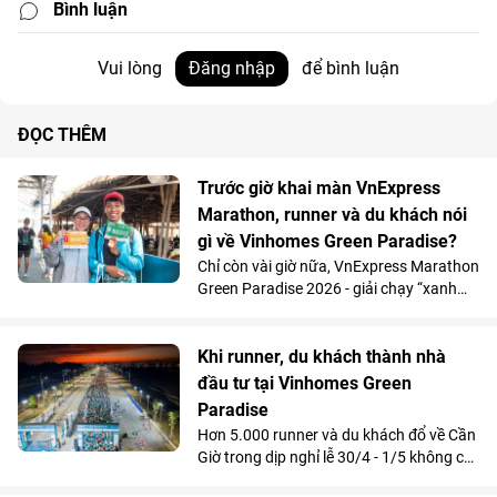
Bình luận
Vui lòng
Đăng nhập
để bình luận
ĐỌC THÊM
Trước giờ khai màn VnExpress
Marathon, runner và du khách nói
gì về Vinhomes Green Paradise?
Chỉ còn vài giờ nữa, VnExpress Marathon
Green Paradise 2026 - giải chạy “xanh
nhất hệ thống” - sẽ chính thức bắt đầu.
Dòng người vẫn không ngớt đổ về khu
vực nhận racekit, khoe dáng tại các điểm
Khi runner, du khách thành nhà
check-in, khám phá những cung đường
đầu tư tại Vinhomes Green
thênh thang mà chỉ vài tháng trước còn
Paradise
là mặt biển, tìm hiểu dự án tại văn phòng
Hơn 5.000 runner và du khách đổ về Cần
bán hàng… Tất cả tạo nên một bức tranh
Giờ trong dịp nghỉ lễ 30/4 - 1/5 không chỉ
vừa náo nhiệt, vừa giàu cảm xúc về một
tạo nên một sự kiện thể thao, du lịch
siêu điểm đến đang “thức giấc” ở phía