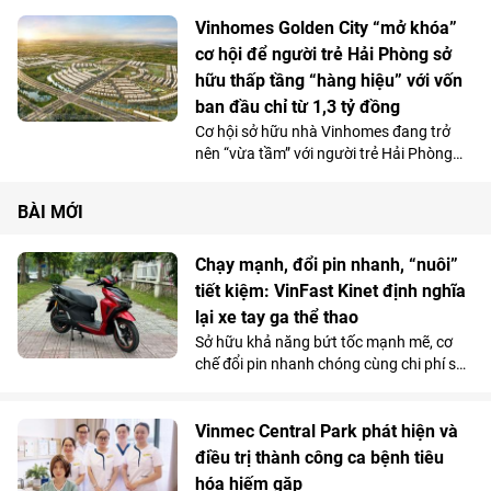
hiếm thấy, mà còn mở ra một góc nhìn
Nam TP.HCM.
khác về cơ hội an cư và đầu tư tại siêu đô
Vinhomes Golden City “mở khóa”
thị biển. Khi những bước chân chinh
cơ hội để người trẻ Hải Phòng sở
phục đường chạy xuyên rừng chạm biển
hữu thấp tầng “hàng hiệu” với vốn
khép lại, nhiều người ở lại lâu hơn để
ban đầu chỉ từ 1,3 tỷ đồng
quan sát và đi đến quyết định xuống tiền
Cơ hội sở hữu nhà Vinhomes đang trở
một cách đầy quyết đoán.
nên “vừa tầm” với người trẻ Hải Phòng
khi Vinhomes Golden City (Dương Kinh)
giới thiệu dòng nhà phố với chi phí ban
BÀI MỚI
đầu chỉ từ 1,3 tỷ đồng. Không chỉ giải bài
toán tài chính, dự án còn mở ra một
không gian sống mới - nơi những người
Chạy mạnh, đổi pin nhanh, “nuôi”
trẻ có thể tận hưởng chuẩn sống
tiết kiệm: VinFast Kinet định nghĩa
Vinhomes trong một khu đô thị hiện đại,
lại xe tay ga thể thao
giàu tiềm năng khai thác cũng như tăng
Sở hữu khả năng bứt tốc mạnh mẽ, cơ
giá.
chế đổi pin nhanh chóng cùng chi phí sử
dụng siêu tiết kiệm, Kinet - xe máy điện
tân binh của VinFast - được đánh giá là
lựa chọn sáng giá hơn hẳn so với những
Vinmec Central Park phát hiện và
mẫu xe tay ga chạy xăng trên thị trường.
điều trị thành công ca bệnh tiêu
hóa hiếm gặp