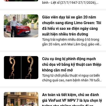
nhân tài AI trong vòng 2 năm, đáp ứng
binh - Liệt sĩ (27/7/1947-27/7/2026),
nhu cầu nhân lực công nghệ ngày càng
Vinpearl phối hợp cùng Quỹ Thiện Tâm tổ
cao của đất nước.
chức chương trình tri ân, mời 211 cựu
chiến thưởng thức show diễn “Đất Nước
Giáo viên dạy lái xe gần 20 năm
Thiên Hùng Ca” tại Vinpearl Theatre
chuyển sang dùng Limo Green: Tôi
Ocean City. Phản hồi xúc động của chính
đã hiểu vì sao xe điện ngày càng
những người từng đi qua chiến tranh đã
xuất hiện nhiều trên đường
góp phần khẳng định ý nghĩa nhân văn
Từng trải nghiệm nhiều dòng ô tô trong
và giá trị lan tỏa của tác phẩm nghệ
gần 20 năm, anh Mai Lâm Quý, giáo viên
thuật lấy cảm hứng từ hơn 4.000 năm
tại Trung tâm Giáo dục nghề nghiệp Thủ
lịch sử, văn hóa và bản sắc Việt Nam.
Đô (Hà Nội) thừa nhận, VinFast Limo
Green đã thay đổi hoàn toàn góc nhìn
Cứu cụ ông bị phình động mạch
của anh về xe điện. Không gian 7 chỗ
chủ dọa vỡ bằng kỹ thuật can thiệp
rộng rãi, khả năng tăng tốc mượt và chi
không cần mổ mở
phí sử dụng thấp đến khó tin giúp mẫu
Từng từ chối phẫu thuật vì nguy cơ biến
MPV điện vừa trở thành “xe ruột” của
chứng quá cao, nam bệnh nhân 78 tuổi
anh trong công việc, vừa phục vụ trọn
mang khối phình động mạch chủ ngực -
vẹn nhu cầu gia đình.
bụng 76mm có dấu hiệu dọa vỡ, đã được
các bác sĩ Vinmec Times City điều trị
An toàn và tiết kiệm, chủ xe đánh
thành công. Bí quyết nằm ở kỹ thuật tái
giá VinFast VF MPV 7 là lựa chọn lý
tạo hệ thống mạch tạng mà không cần