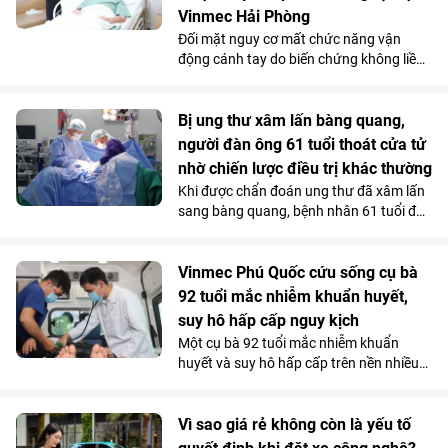
Vinmec Hải Phòng
Đối mặt nguy cơ mất chức năng vận
động cánh tay do biến chứng không liền
xương sau phẫu thuật điều trị gãy phức
tạp đầu trên xương cánh tay, bệnh nhân
người Anh đã được điều trị thành công
Bị ung thư xâm lấn bàng quang,
bằng kỹ thuật thay khớp vai đảo ngược
người đàn ông 61 tuổi thoát cửa tử
(Reverse Shoulder Arthroplasty) - kỹ
nhờ chiến lược điều trị khác thường
thuật lần đầu tiên được triển khai tại
Khi được chẩn đoán ung thư đã xâm lấn
Bệnh viện Đa khoa Quốc tế Vinmec Hải
sang bàng quang, bệnh nhân 61 tuổi đã
Phòng.
nghĩ đến kịch bản xấu nhất. Nhưng tại
Vinmec Cần Thơ, các bác sĩ không lựa
chọn phẫu thuật ngay mà quyết định
Vinmec Phú Quốc cứu sống cụ bà
điều trị theo một hướng hoàn toàn khác.
92 tuổi mắc nhiễm khuẩn huyết,
Và chính quyết định tưởng chừng trái
suy hô hấp cấp nguy kịch
ngược ấy lại trở thành bước ngoặt giúp
Một cụ bà 92 tuổi mắc nhiễm khuẩn
người bệnh vượt qua “cửa tử”.
huyết và suy hô hấp cấp trên nền nhiều
bệnh lý phức tạp, đã được các bác sĩ
Vinmec Phú Quốc cứu sống bằng chiến
lược hồi sức cá thể hóa, hạn chế tối đa
Vì sao giá rẻ không còn là yếu tố
các can thiệp xâm lấn nguy hiểm.