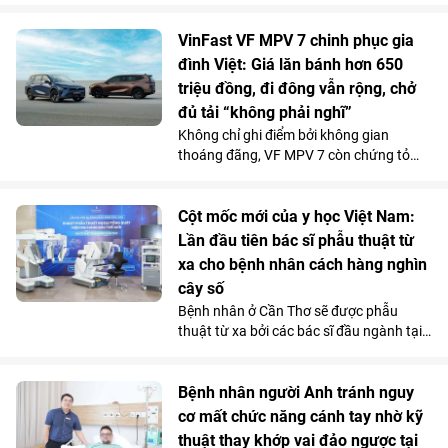
82 tuổi đã hồi phục ngoạn mục và trở về
cuộc sống bình thường chỉ sau một tuần
VinFast VF MPV 7 chinh phục gia
điều trị tại Bệnh viện Đa khoa Vinmec
đình Việt: Giá lăn bánh hơn 650
Phú Quốc.
triệu đồng, đi đông vẫn rộng, chở
đủ tải “không phải nghĩ”
Không chỉ ghi điểm bởi không gian
thoáng đãng, VF MPV 7 còn chứng tỏ
được năng lực vận hành phục vụ tốt cho
các gia đình qua những chuyến đi dài.
Chi phí sử dụng tiết kiệm và những ưu
Cột mốc mới của y học Việt Nam:
đãi hấp dẫn càng khiến mẫu MPV điện 7
Lần đầu tiên bác sĩ phẫu thuật từ
chỗ tăng sức hút trong tháng 7.
xa cho bệnh nhân cách hàng nghìn
cây số
Bệnh nhân ở Cần Thơ sẽ được phẫu
thuật từ xa bởi các bác sĩ đầu ngành tại
Hà Nội, thông qua hệ thống robot
Toumai tối tân lần đầu tiên có mặt tại
Việt Nam. Bước đi chiến lược này của
Bệnh nhân người Anh tránh nguy
Vinmec đã chính thức hiện thực hóa mô
cơ mất chức năng cánh tay nhờ kỹ
hình “y tế không khoảng cách” ở nước ta.
thuật thay khớp vai đảo ngược tại