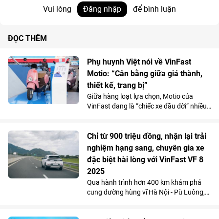
Vui lòng
Đăng nhập
để bình luận
ĐỌC THÊM
Phụ huynh Việt nói về VinFast
Motio: “Cân bằng giữa giá thành,
thiết kế, trang bị”
Giữa hàng loạt lựa chọn, Motio của
VinFast đang là “chiếc xe đầu đời” nhiều
phụ huynh lựa chọn cho con em mình.
Chỉ từ 900 triệu đồng, nhận lại trải
nghiệm hạng sang, chuyên gia xe
đặc biệt hài lòng với VinFast VF 8
2025
Qua hành trình hơn 400 km khám phá
cung đường hùng vĩ Hà Nội - Pù Luông,
reviewer từ kênh Johnny & SuperCar
Vlog đã có những đánh giá chân thực về