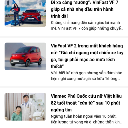
tâm cùng chính sách hỗ trợ lãi suất tốt
Đi xa càng “sướng”: VinFast VF 7
bậc nhất thị trường từ chủ đầu tư đang
giúp cả nhà nhẹ đầu trên hành
giúp dự án thu hút người mua ở thực lẫn
trình dài
nhà đầu tư tìm kiếm sản phẩm có khả
Không chỉ mang đến cảm giác lái mạnh
năng khai thác kinh doanh và tăng giá
mẽ, VinFast VF 7 còn giúp những chuyến
lâu dài.
đi xa trở nên nhẹ nhàng hơn nhờ hệ
thống ADAS toàn diện, giảm áp lực cầm
lái trên mọi cung đường.
VinFast VF 2 trong mắt khách hàng
nữ: “Giá chỉ ngang một chiếc xe tay
ga, tội gì phải mặc áo mưa lếch
thếch”
Với thiết kế nhỏ gọn nhưng vẫn đảm bảo
tiện nghi cùng mức giá sở hữu “không
tưởng”, VinFast VF 2 đang tạo nên một
“làn sóng” chuẩn bị đặt cọc trong cộng
đồng phái đẹp trước ngày mở cổng chính
Vinmec Phú Quốc cứu nữ Việt kiều
thức vào 15/7.
82 tuổi thoát “cửa tử” sau 10 phút
ngừng tim
Ngừng tuần hoàn ngoại viện 10 phút,
tiên lượng tử vong và di chứng thần kinh
rất cao do bị đuối nước, thế nhưng cụ bà