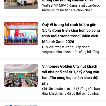
tưởng cho những chuyến đi xa
mở ngực hay mở bụng.
VinFast VF MPV 7 đang là mẫu xe được
nhiều người ưu tiên lựa chọn cho di
chuyển đường dài nhờ khả năng vận
hành “lực, nhanh, mượt, mạnh”, an toàn
mà vẫn tiết kiệm chi phí.
Quỹ Vì tương lai xanh tài trợ gần
3,5 tỷ đồng triển khai hơn 30 công
trình môi trường trong Chiến dịch
Mùa hè Xanh 2026
Quỹ Vì tương lai xanh - Tập đoàn
Vingroup vừa chính thức công bố đồng
hành cùng Chiến dịch Mùa hè Xanh 2026
với tổng kinh phí tài trợ gần 3,5 tỷ đồng.
Nguồn lực này sẽ được sử dụng để triển
Vinhomes Golden City hút khách
khai hơn 30 công trình môi trường cộng
với nhà phố chỉ từ 1,3 tỷ đồng vốn
đồng tại 11 tỉnh, thành phố, góp phần cải
ban đầu cùng loạt chính sách đột
thiện điều kiện sống, bảo vệ môi trường
phá
và mang lại lợi ích cho hơn 100.000
Chỉ cần chuẩn bị từ 1,3 tỷ đồng vốn ban
người dân trên cả nước.
đầu, khách hàng đã có thể sở hữu nhà
phố 4 tầng tại Vinhomes Golden City (Hải
Phòng). Mức giá chỉ ngang căn hộ trung