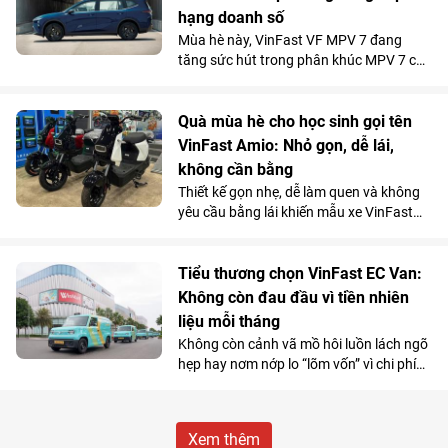
VinFast góp mặt trong top 10 xe bán
hạng doanh số
chạy nhất toàn thị trường.
Mùa hè này, VinFast VF MPV 7 đang
tăng sức hút trong phân khúc MPV 7 chỗ
khi là lựa chọn vừa tiện nghi, vừa kinh tế
vượt trội so với xe xăng cho những
chuyến đi xa.
Quà mùa hè cho học sinh gọi tên
VinFast Amio: Nhỏ gọn, dễ lái,
không cần bằng
Thiết kế gọn nhẹ, dễ làm quen và không
yêu cầu bằng lái khiến mẫu xe VinFast
Amio càng “hot” hơn trong mùa hè, đặc
biệt với nhóm học sinh và những khách
hàng có nhu cầu di chuyển cự ly ngắn.
Tiểu thương chọn VinFast EC Van:
Không còn đau đầu vì tiền nhiên
liệu mỗi tháng
Không còn cảnh vã mồ hôi luồn lách ngõ
hẹp hay nơm nớp lo “lõm vốn” vì chi phí
nhiên liệu, nhiều tiểu thương đang
chuyển hướng sang VinFast EC Van và
coi đây là “cỗ máy sinh lời”.
Xem thêm