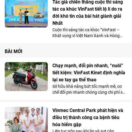
những cải tiến đáng giá trên VF 8 bản
Tác giả chiến thắng cuộc thi sáng
2025.
tác ca khúc VinFast tiết lộ lí do ra
đời khó tin của bài hát giành giải
Nhất
Cuộc thi sáng tác ca khúc “VinFast –
Khát vọng vì Việt Nam Xanh và Hùng
cường” đã tìm ra người chiến thắng -
nhạc sĩ trẻ Mai Xuân Thứ với tác phẩm
BÀI MỚI
“Tự hào VinFast”. Ít ai biết rằng, những
nốt nhạc đầu tiên của ca khúc lại được
thành hình từ một phút ngẫu hứng trên
Chạy mạnh, đổi pin nhanh, “nuôi”
chính chiếc xe điện thương hiệu Việt.
tiết kiệm: VinFast Kinet định nghĩa
lại xe tay ga thể thao
Sở hữu khả năng bứt tốc mạnh mẽ, cơ
chế đổi pin nhanh chóng cùng chi phí sử
dụng siêu tiết kiệm, Kinet - xe máy điện
tân binh của VinFast - được đánh giá là
lựa chọn sáng giá hơn hẳn so với những
Vinmec Central Park phát hiện và
mẫu xe tay ga chạy xăng trên thị trường.
điều trị thành công ca bệnh tiêu
hóa hiếm gặp
Liên tục nôn sau khi ăn và sụt cân