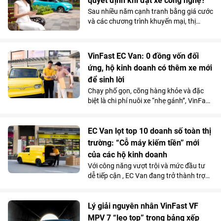
quyết định khi đặt xe công nghệ?
Sau nhiều năm cạnh tranh bằng giá cước
và các chương trình khuyến mại, thị
trường gọi xe Việt Nam đang bước vào
giai đoạn cạnh tranh mới. Khi mức chênh
lệch giá giữa các nền tảng ngày càng thu
VinFast EC Van: 0 đồng vốn đối
hẹp, người dùng có xu hướng quan tâm
ứng, hộ kinh doanh có thêm xe mới
nhiều hơn đến những yếu tố như thời
để sinh lời
gian xe đón, chất lượng phương tiện hay
sự ổn định của dịch vụ.
Chạy phố gọn, cõng hàng khỏe và đặc
biệt là chi phí nuôi xe “nhẹ gánh”, VinFast
EC Van đang giúp các ông chủ thu hồi
vốn nhanh và tối đa hóa lợi nhuận.
EC Van lọt top 10 doanh số toàn thị
trường: “Cỗ máy kiếm tiền” mới
của các hộ kinh doanh
Với công năng vượt trội và mức đầu tư
dễ tiếp cận , EC Van đang trở thành trợ
thủ đắc lực của nhiều tiểu thương, hộ
kinh doanh. Sức hút này được phản ánh
rõ qua doanh số 1.092 xe bán ra trong
Lý giải nguyên nhân VinFast VF
tháng 5/2026, giúp mẫu xe tải điện của
MPV 7 “leo top” trong bảng xếp