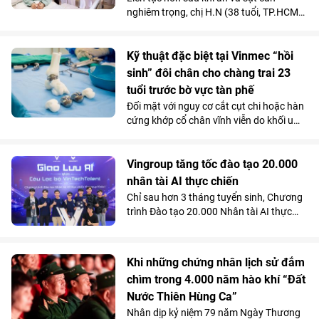
nghiêm trọng, chị H.N (38 tuổi, TP.HCM)
được các bác sĩ chẩn đoán mắc hội
chứng động mạch mạc treo tràng trên -
căn bệnh tiêu hóa hiếm gặp chỉ chiếm
Kỹ thuật đặc biệt tại Vinmec “hồi
dưới 0,3% dân số.
sinh” đôi chân cho chàng trai 23
tuổi trước bờ vực tàn phế
Đối mặt với nguy cơ cắt cụt chi hoặc hàn
cứng khớp cổ chân vĩnh viễn do khối u
tàn phá, một chàng trai 23 tuổi đã được
“hồi sinh” vận động nhờ kỹ thuật thay
toàn bộ xương sên bằng vật liệu
Vingroup tăng tốc đào tạo 20.000
Titanium in 3D tại Bệnh viện Đa khoa
nhân tài AI thực chiến
Quốc tế Vinmec Times City.
Chỉ sau hơn 3 tháng tuyển sinh, Chương
trình Đào tạo 20.000 Nhân tài AI thực
chiến do Vingroup khởi xướng đã thu hút
gần 2.000 học viên. Song song với kết
quả 100% học viên đạt chuẩn khóa I
Khi những chứng nhân lịch sử đắm
được mời làm việc ngay sau khi tốt
chìm trong 4.000 năm hào khí “Đất
nghiệp, Chương trình đang tăng tốc mở
Nước Thiên Hùng Ca”
rộng quy mô đào tạo nhằm đảm bảo
mục tiêu cung cấp từ 10.000 - 20.000
Nhân dịp kỷ niệm 79 năm Ngày Thương