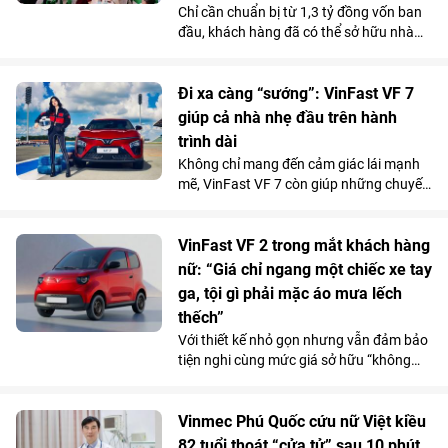
Chỉ cần chuẩn bị từ 1,3 tỷ đồng vốn ban
người dân trên cả nước.
đầu, khách hàng đã có thể sở hữu nhà
phố 4 tầng tại Vinhomes Golden City (Hải
Phòng). Mức giá chỉ ngang căn hộ trung
tâm cùng chính sách hỗ trợ lãi suất tốt
Đi xa càng “sướng”: VinFast VF 7
bậc nhất thị trường từ chủ đầu tư đang
giúp cả nhà nhẹ đầu trên hành
giúp dự án thu hút người mua ở thực lẫn
trình dài
nhà đầu tư tìm kiếm sản phẩm có khả
Không chỉ mang đến cảm giác lái mạnh
năng khai thác kinh doanh và tăng giá
mẽ, VinFast VF 7 còn giúp những chuyến
lâu dài.
đi xa trở nên nhẹ nhàng hơn nhờ hệ
thống ADAS toàn diện, giảm áp lực cầm
lái trên mọi cung đường.
VinFast VF 2 trong mắt khách hàng
nữ: “Giá chỉ ngang một chiếc xe tay
ga, tội gì phải mặc áo mưa lếch
thếch”
Với thiết kế nhỏ gọn nhưng vẫn đảm bảo
tiện nghi cùng mức giá sở hữu “không
tưởng”, VinFast VF 2 đang tạo nên một
“làn sóng” chuẩn bị đặt cọc trong cộng
đồng phái đẹp trước ngày mở cổng chính
Vinmec Phú Quốc cứu nữ Việt kiều
thức vào 15/7.
82 tuổi thoát “cửa tử” sau 10 phút