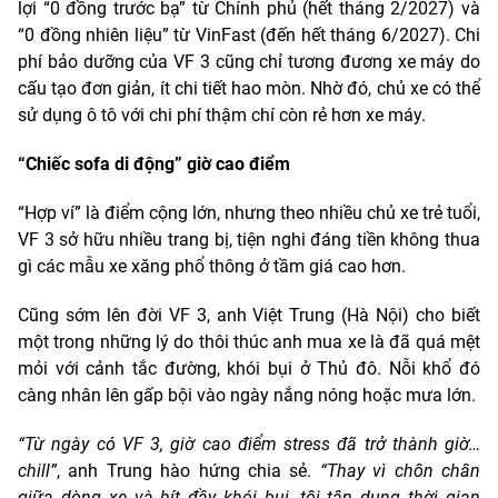
lợi “0 đồng trước bạ” từ Chính phủ (hết tháng 2/2027) và
“0 đồng nhiên liệu” từ VinFast (đến hết tháng 6/2027). Chi
phí bảo dưỡng của VF 3 cũng chỉ tương đương xe máy do
cấu tạo đơn giản, ít chi tiết hao mòn. Nhờ đó, chủ xe có thể
sử dụng ô tô với chi phí thậm chí còn rẻ hơn xe máy.
“Chiếc sofa di động” giờ cao điểm
“Hợp ví” là điểm cộng lớn, nhưng theo nhiều chủ xe trẻ tuổi,
VF 3 sở hữu nhiều trang bị, tiện nghi đáng tiền không thua
gì các mẫu xe xăng phổ thông ở tầm giá cao hơn.
Cũng sớm lên đời VF 3, anh Việt Trung (Hà Nội) cho biết
một trong những lý do thôi thúc anh mua xe là đã quá mệt
mỏi với cảnh
tắc đường, khói bụi ở Thủ đô. Nỗi khổ đó
càng nhân lên gấp bội vào ngày nắng nóng hoặc mưa lớn.
“Từ ngày có VF 3, giờ cao điểm stress đã trở thành giờ…
chill”
, anh Trung hào hứng chia sẻ.
“Thay vì chôn chân
giữa dòng xe và hít đầy khói bụi, tôi tận dụng thời gian