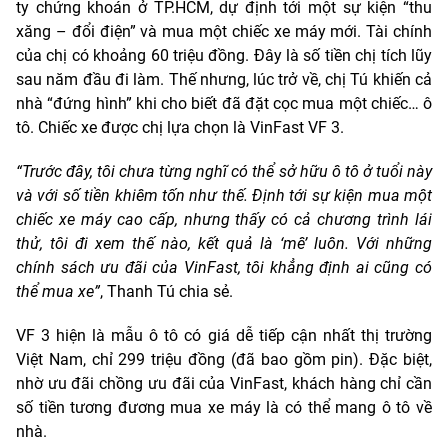
ty chứng khoán ở TP.HCM, dự định tới một sự kiện “thu
xăng – đổi điện” và mua một chiếc xe máy mới. Tài chính
của chị có khoảng 60 triệu đồng. Đây là số tiền chị tích lũy
sau năm đầu đi làm. Thế nhưng, lúc trở về, chị Tú khiến cả
nhà “đứng hình” khi cho biết đã đặt cọc mua một chiếc… ô
tô. Chiếc xe được chị lựa chọn là VinFast VF 3.
“Trước đây, tôi chưa từng nghĩ có thể sở hữu ô tô ở tuổi này
và với số tiền khiêm tốn như thế. Định tới sự kiện mua một
chiếc xe máy cao cấp, nhưng thấy có cả chương trình lái
thử, tôi đi xem thế nào, kết quả là ‘mê’ luôn. Với những
chính sách ưu đãi của VinFast, tôi khẳng định ai cũng có
thể mua xe”
, Thanh Tú chia sẻ.
VF 3 hiện là mẫu ô tô có giá dễ tiếp cận nhất thị trường
Việt Nam, chỉ 299 triệu đồng (đã bao gồm pin). Đặc biệt,
nhờ ưu đãi chồng ưu đãi của VinFast, khách hàng chỉ cần
số tiền tương đương mua xe máy là có thể mang ô tô về
nhà.