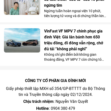
ngừng tim
Ngừng tuần hoàn ngoại viện 10 phút,
tiên lượng tử vong và di chứng thần kinh
rất cao do bị đuối nước, thế nhưng cụ bà
82 tuổi đã hồi phục ngoạn mục và trở về
cuộc sống bình thường chỉ sau một tuần
VinFast VF MPV 7 chinh phục gia
điều trị tại Bệnh viện Đa khoa Vinmec
đình Việt: Giá lăn bánh hơn 650
Phú Quốc.
triệu đồng, đi đông vẫn rộng, chở
đủ tải “không phải nghĩ”
Không chỉ ghi điểm bởi không gian
thoáng đãng, VF MPV 7 còn chứng tỏ
được năng lực vận hành phục vụ tốt cho
các gia đình qua những chuyến đi dài.
Chi phí sử dụng tiết kiệm và những ưu
đãi hấp dẫn càng khiến mẫu MPV điện 7
CÔNG TY CỔ PHẦN GIA ĐÌNH MỚI
chỗ tăng sức hút trong tháng 7.
Giấy phép thiết lập MXH số 354/GP-BTTTT do Bộ Thông
tin và Truyền thông cấp ngày 02/12/2024.
Chịu trách nhiệm
: Nguyễn Văn Quyết
Hotline
: 0904 380 479