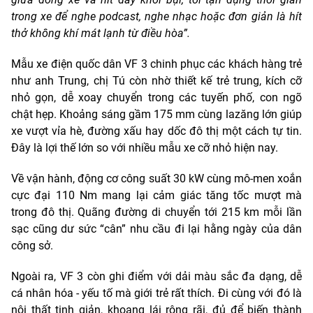
trong xe để nghe podcast, nghe nhạc hoặc đơn giản là hít
thở không khí mát lạnh từ điều hòa”.
Mẫu xe điện quốc dân VF 3 chinh phục các khách hàng trẻ
như anh Trung, chị Tú còn nhờ thiết kế trẻ trung, kích cỡ
nhỏ gọn, dễ xoay chuyển trong các tuyến phố, con ngõ
chật hẹp. Khoảng sáng gầm 175 mm cùng lazăng lớn giúp
xe vượt vỉa hè, đường xấu hay dốc đô thị một cách tự tin.
Đây là lợi thế lớn so với nhiều mẫu xe cỡ nhỏ hiện nay.
Về vận hành, động cơ công suất 30 kW cùng mô-men xoắn
cực đại 110 Nm mang lại cảm giác tăng tốc mượt mà
trong đô thị. Quãng đường di chuyển tới 215 km mỗi lần
sạc cũng dư sức “cân” nhu cầu đi lại hằng ngày của dân
công sở.
Ngoài ra, VF 3 còn ghi điểm với dải màu sắc đa dạng, dễ
cá nhân hóa - yếu tố mà giới trẻ rất thích. Đi cùng với đó là
nội thất tinh giản, khoang lái rộng rãi, đủ để biến thành