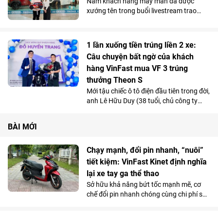
Năm khách hàng may mắn đã được
xướng tên trong buổi livestream trao
thưởng lớn nhất tính tới hiện tại của
chiến dịch “Hào khí Việt Nam - Sức Xanh
lan tỏa” do Xanh SM tổ chức, với phần
1 lần xuống tiền trúng liền 2 xe:
thưởng dành cho mỗi người là một chiếc
Câu chuyện bất ngờ của khách
ô tô điện VinFast VF 3 trị giá 299 triệu
hàng VinFast mua VF 3 trúng
đồng.
thưởng Theon S
Mới tậu chiếc ô tô điện đầu tiên trong đời,
anh Lê Hữu Duy (38 tuổi, chủ công ty
Tuấn Trực tại Bạc Liêu cũ, nay là Cà Mau)
không ngờ chỉ một cú click chuột đã
BÀI MỚI
mang về thêm một chiếc xe máy điện
Theon S. Không chỉ “lời” thêm một chiếc
xe máy điện, việc chuyển đổi “trọn bộ”
Chạy mạnh, đổi pin nhanh, “nuôi”
sang xe điện đã giúp anh và gia đình cảm
tiết kiệm: VinFast Kinet định nghĩa
nhận được giá trị lớn của phương tiện
lại xe tay ga thể thao
xanh trong cuộc sống.
Sở hữu khả năng bứt tốc mạnh mẽ, cơ
chế đổi pin nhanh chóng cùng chi phí sử
dụng siêu tiết kiệm, Kinet - xe máy điện
tân binh của VinFast - được đánh giá là