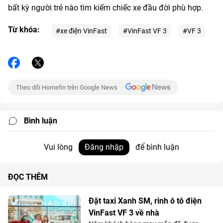
bất kỳ người trẻ nào tìm kiếm chiếc xe đầu đời phù hợp.
Từ khóa:
#xe điện VinFast
#VinFast VF 3
#VF 3
Theo dõi Homefin trên Google News
Bình luận
Vui lòng
Đăng nhập
để bình luận
ĐỌC THÊM
Đặt taxi Xanh SM, rinh ô tô điện
VinFast VF 3 về nhà