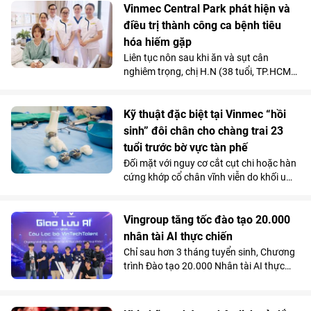
lựa chọn sáng giá hơn hẳn so với những
Vinmec Central Park phát hiện và
mẫu xe tay ga chạy xăng trên thị trường.
điều trị thành công ca bệnh tiêu
hóa hiếm gặp
Liên tục nôn sau khi ăn và sụt cân
nghiêm trọng, chị H.N (38 tuổi, TP.HCM)
được các bác sĩ chẩn đoán mắc hội
chứng động mạch mạc treo tràng trên -
căn bệnh tiêu hóa hiếm gặp chỉ chiếm
Kỹ thuật đặc biệt tại Vinmec “hồi
dưới 0,3% dân số.
sinh” đôi chân cho chàng trai 23
tuổi trước bờ vực tàn phế
Đối mặt với nguy cơ cắt cụt chi hoặc hàn
cứng khớp cổ chân vĩnh viễn do khối u
tàn phá, một chàng trai 23 tuổi đã được
“hồi sinh” vận động nhờ kỹ thuật thay
toàn bộ xương sên bằng vật liệu
Vingroup tăng tốc đào tạo 20.000
Titanium in 3D tại Bệnh viện Đa khoa
nhân tài AI thực chiến
Quốc tế Vinmec Times City.
Chỉ sau hơn 3 tháng tuyển sinh, Chương
trình Đào tạo 20.000 Nhân tài AI thực
chiến do Vingroup khởi xướng đã thu hút
gần 2.000 học viên. Song song với kết
quả 100% học viên đạt chuẩn khóa I