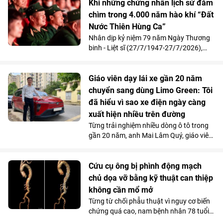
Khi những chứng nhân lịch sử đắm
được mời làm việc ngay sau khi tốt
chìm trong 4.000 năm hào khí “Đất
nghiệp, Chương trình đang tăng tốc mở
Nước Thiên Hùng Ca”
rộng quy mô đào tạo nhằm đảm bảo
mục tiêu cung cấp từ 10.000 - 20.000
Nhân dịp kỷ niệm 79 năm Ngày Thương
nhân tài AI trong vòng 2 năm, đáp ứng
binh - Liệt sĩ (27/7/1947-27/7/2026),
nhu cầu nhân lực công nghệ ngày càng
Vinpearl phối hợp cùng Quỹ Thiện Tâm tổ
cao của đất nước.
chức chương trình tri ân, mời 211 cựu
chiến thưởng thức show diễn “Đất Nước
Giáo viên dạy lái xe gần 20 năm
Thiên Hùng Ca” tại Vinpearl Theatre
chuyển sang dùng Limo Green: Tôi
Ocean City. Phản hồi xúc động của chính
đã hiểu vì sao xe điện ngày càng
những người từng đi qua chiến tranh đã
xuất hiện nhiều trên đường
góp phần khẳng định ý nghĩa nhân văn
Từng trải nghiệm nhiều dòng ô tô trong
và giá trị lan tỏa của tác phẩm nghệ
gần 20 năm, anh Mai Lâm Quý, giáo viên
thuật lấy cảm hứng từ hơn 4.000 năm
tại Trung tâm Giáo dục nghề nghiệp Thủ
lịch sử, văn hóa và bản sắc Việt Nam.
Đô (Hà Nội) thừa nhận, VinFast Limo
Green đã thay đổi hoàn toàn góc nhìn
Cứu cụ ông bị phình động mạch
của anh về xe điện. Không gian 7 chỗ
chủ dọa vỡ bằng kỹ thuật can thiệp
rộng rãi, khả năng tăng tốc mượt và chi
không cần mổ mở
phí sử dụng thấp đến khó tin giúp mẫu
Từng từ chối phẫu thuật vì nguy cơ biến
MPV điện vừa trở thành “xe ruột” của
chứng quá cao, nam bệnh nhân 78 tuổi
anh trong công việc, vừa phục vụ trọn
mang khối phình động mạch chủ ngực -