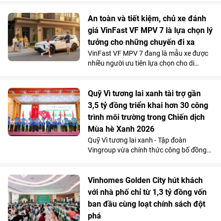
vẹn nhu cầu gia đình.
bụng 76mm có dấu hiệu dọa vỡ, đã được
các bác sĩ Vinmec Times City điều trị
An toàn và tiết kiệm, chủ xe đánh
thành công. Bí quyết nằm ở kỹ thuật tái
giá VinFast VF MPV 7 là lựa chọn lý
tạo hệ thống mạch tạng mà không cần
tưởng cho những chuyến đi xa
mở ngực hay mở bụng.
VinFast VF MPV 7 đang là mẫu xe được
nhiều người ưu tiên lựa chọn cho di
chuyển đường dài nhờ khả năng vận
hành “lực, nhanh, mượt, mạnh”, an toàn
mà vẫn tiết kiệm chi phí.
Quỹ Vì tương lai xanh tài trợ gần
3,5 tỷ đồng triển khai hơn 30 công
trình môi trường trong Chiến dịch
Mùa hè Xanh 2026
Quỹ Vì tương lai xanh - Tập đoàn
Vingroup vừa chính thức công bố đồng
hành cùng Chiến dịch Mùa hè Xanh 2026
với tổng kinh phí tài trợ gần 3,5 tỷ đồng.
Nguồn lực này sẽ được sử dụng để triển
Vinhomes Golden City hút khách
khai hơn 30 công trình môi trường cộng
với nhà phố chỉ từ 1,3 tỷ đồng vốn
đồng tại 11 tỉnh, thành phố, góp phần cải
ban đầu cùng loạt chính sách đột
thiện điều kiện sống, bảo vệ môi trường
phá
và mang lại lợi ích cho hơn 100.000