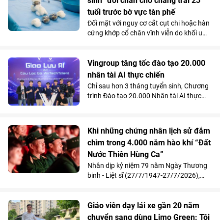
sinh” đôi chân cho chàng trai 23
tuổi trước bờ vực tàn phế
Đối mặt với nguy cơ cắt cụt chi hoặc hàn
cứng khớp cổ chân vĩnh viễn do khối u
tàn phá, một chàng trai 23 tuổi đã được
“hồi sinh” vận động nhờ kỹ thuật thay
toàn bộ xương sên bằng vật liệu
Vingroup tăng tốc đào tạo 20.000
Titanium in 3D tại Bệnh viện Đa khoa
nhân tài AI thực chiến
Quốc tế Vinmec Times City.
Chỉ sau hơn 3 tháng tuyển sinh, Chương
trình Đào tạo 20.000 Nhân tài AI thực
chiến do Vingroup khởi xướng đã thu hút
gần 2.000 học viên. Song song với kết
quả 100% học viên đạt chuẩn khóa I
Khi những chứng nhân lịch sử đắm
được mời làm việc ngay sau khi tốt
chìm trong 4.000 năm hào khí “Đất
nghiệp, Chương trình đang tăng tốc mở
Nước Thiên Hùng Ca”
rộng quy mô đào tạo nhằm đảm bảo
mục tiêu cung cấp từ 10.000 - 20.000
Nhân dịp kỷ niệm 79 năm Ngày Thương
nhân tài AI trong vòng 2 năm, đáp ứng
binh - Liệt sĩ (27/7/1947-27/7/2026),
nhu cầu nhân lực công nghệ ngày càng
Vinpearl phối hợp cùng Quỹ Thiện Tâm tổ
cao của đất nước.
chức chương trình tri ân, mời 211 cựu
chiến thưởng thức show diễn “Đất Nước
Giáo viên dạy lái xe gần 20 năm
Thiên Hùng Ca” tại Vinpearl Theatre
chuyển sang dùng Limo Green: Tôi