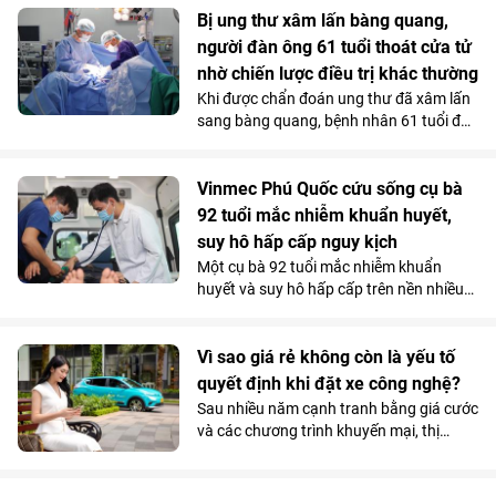
người Anh đã được điều trị thành công
Bị ung thư xâm lấn bàng quang,
bằng kỹ thuật thay khớp vai đảo ngược
người đàn ông 61 tuổi thoát cửa tử
(Reverse Shoulder Arthroplasty) - kỹ
nhờ chiến lược điều trị khác thường
thuật lần đầu tiên được triển khai tại
Khi được chẩn đoán ung thư đã xâm lấn
Bệnh viện Đa khoa Quốc tế Vinmec Hải
sang bàng quang, bệnh nhân 61 tuổi đã
Phòng.
nghĩ đến kịch bản xấu nhất. Nhưng tại
Vinmec Cần Thơ, các bác sĩ không lựa
chọn phẫu thuật ngay mà quyết định
Vinmec Phú Quốc cứu sống cụ bà
điều trị theo một hướng hoàn toàn khác.
92 tuổi mắc nhiễm khuẩn huyết,
Và chính quyết định tưởng chừng trái
suy hô hấp cấp nguy kịch
ngược ấy lại trở thành bước ngoặt giúp
Một cụ bà 92 tuổi mắc nhiễm khuẩn
người bệnh vượt qua “cửa tử”.
huyết và suy hô hấp cấp trên nền nhiều
bệnh lý phức tạp, đã được các bác sĩ
Vinmec Phú Quốc cứu sống bằng chiến
lược hồi sức cá thể hóa, hạn chế tối đa
Vì sao giá rẻ không còn là yếu tố
các can thiệp xâm lấn nguy hiểm.
quyết định khi đặt xe công nghệ?
Sau nhiều năm cạnh tranh bằng giá cước
và các chương trình khuyến mại, thị
trường gọi xe Việt Nam đang bước vào
giai đoạn cạnh tranh mới. Khi mức chênh