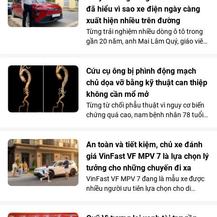
Ocean City. Phản hồi xúc động của chính
đã hiểu vì sao xe điện ngày càng
những người từng đi qua chiến tranh đã
xuất hiện nhiều trên đường
góp phần khẳng định ý nghĩa nhân văn
Từng trải nghiệm nhiều dòng ô tô trong
và giá trị lan tỏa của tác phẩm nghệ
gần 20 năm, anh Mai Lâm Quý, giáo viên
thuật lấy cảm hứng từ hơn 4.000 năm
tại Trung tâm Giáo dục nghề nghiệp Thủ
lịch sử, văn hóa và bản sắc Việt Nam.
Đô (Hà Nội) thừa nhận, VinFast Limo
Green đã thay đổi hoàn toàn góc nhìn
Cứu cụ ông bị phình động mạch
của anh về xe điện. Không gian 7 chỗ
chủ dọa vỡ bằng kỹ thuật can thiệp
rộng rãi, khả năng tăng tốc mượt và chi
không cần mổ mở
phí sử dụng thấp đến khó tin giúp mẫu
Từng từ chối phẫu thuật vì nguy cơ biến
MPV điện vừa trở thành “xe ruột” của
chứng quá cao, nam bệnh nhân 78 tuổi
anh trong công việc, vừa phục vụ trọn
mang khối phình động mạch chủ ngực -
vẹn nhu cầu gia đình.
bụng 76mm có dấu hiệu dọa vỡ, đã được
các bác sĩ Vinmec Times City điều trị
An toàn và tiết kiệm, chủ xe đánh
thành công. Bí quyết nằm ở kỹ thuật tái
giá VinFast VF MPV 7 là lựa chọn lý
tạo hệ thống mạch tạng mà không cần
tưởng cho những chuyến đi xa
mở ngực hay mở bụng.
VinFast VF MPV 7 đang là mẫu xe được
nhiều người ưu tiên lựa chọn cho di
chuyển đường dài nhờ khả năng vận
hành “lực, nhanh, mượt, mạnh”, an toàn