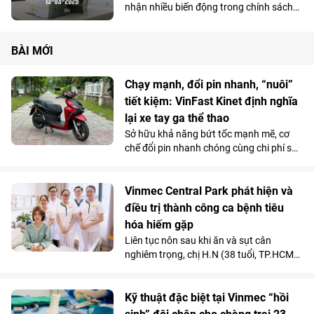
nhận nhiều biến động trong chính sách
lãi suất của các ngân hàng. Dưới đây là
những thông tin cập nhật về lãi suất
ngân hàng mới nhất hôm nay 13/3.
BÀI MỚI
Chạy mạnh, đổi pin nhanh, “nuôi”
tiết kiệm: VinFast Kinet định nghĩa
lại xe tay ga thể thao
Sở hữu khả năng bứt tốc mạnh mẽ, cơ
chế đổi pin nhanh chóng cùng chi phí sử
dụng siêu tiết kiệm, Kinet - xe máy điện
tân binh của VinFast - được đánh giá là
lựa chọn sáng giá hơn hẳn so với những
Vinmec Central Park phát hiện và
mẫu xe tay ga chạy xăng trên thị trường.
điều trị thành công ca bệnh tiêu
hóa hiếm gặp
Liên tục nôn sau khi ăn và sụt cân
nghiêm trọng, chị H.N (38 tuổi, TP.HCM)
được các bác sĩ chẩn đoán mắc hội
chứng động mạch mạc treo tràng trên -
căn bệnh tiêu hóa hiếm gặp chỉ chiếm
Kỹ thuật đặc biệt tại Vinmec “hồi
dưới 0,3% dân số.