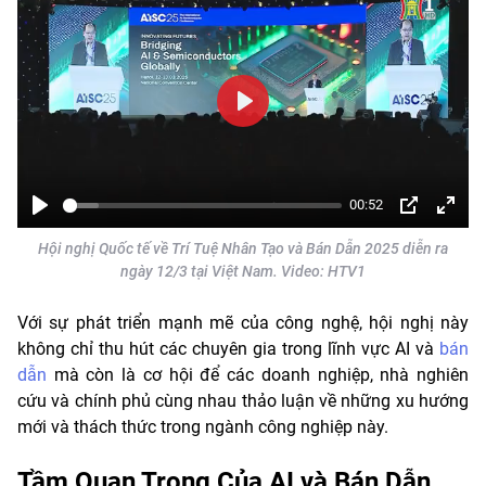
Play
00:52
Play
PIP
Toàn
Hội nghị Quốc tế về Trí Tuệ Nhân Tạo và Bán Dẫn 2025 diễn ra
màn
ngày 12/3 tại Việt Nam. Video: HTV1
hình
Với sự phát triển mạnh mẽ của công nghệ, hội nghị này
không chỉ thu hút các chuyên gia trong lĩnh vực AI và
bán
dẫn
mà còn là cơ hội để các doanh nghiệp, nhà nghiên
cứu và chính phủ cùng nhau thảo luận về những xu hướng
mới và thách thức trong ngành công nghiệp này.
Tầm Quan Trọng Của AI và Bán Dẫn