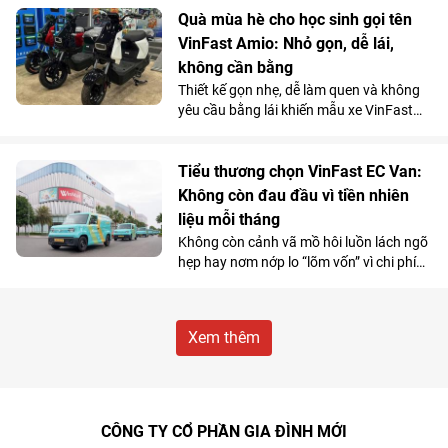
chuyến đi xa.
Quà mùa hè cho học sinh gọi tên
VinFast Amio: Nhỏ gọn, dễ lái,
không cần bằng
Thiết kế gọn nhẹ, dễ làm quen và không
yêu cầu bằng lái khiến mẫu xe VinFast
Amio càng “hot” hơn trong mùa hè, đặc
biệt với nhóm học sinh và những khách
hàng có nhu cầu di chuyển cự ly ngắn.
Tiểu thương chọn VinFast EC Van:
Không còn đau đầu vì tiền nhiên
liệu mỗi tháng
Không còn cảnh vã mồ hôi luồn lách ngõ
hẹp hay nơm nớp lo “lõm vốn” vì chi phí
nhiên liệu, nhiều tiểu thương đang
chuyển hướng sang VinFast EC Van và
coi đây là “cỗ máy sinh lời”.
Xem thêm
CÔNG TY CỔ PHẦN GIA ĐÌNH MỚI