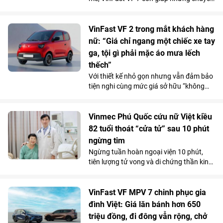
lâu dài.
đi xa trở nên nhẹ nhàng hơn nhờ hệ
thống ADAS toàn diện, giảm áp lực cầm
lái trên mọi cung đường.
VinFast VF 2 trong mắt khách hàng
nữ: “Giá chỉ ngang một chiếc xe tay
ga, tội gì phải mặc áo mưa lếch
thếch”
Với thiết kế nhỏ gọn nhưng vẫn đảm bảo
tiện nghi cùng mức giá sở hữu “không
tưởng”, VinFast VF 2 đang tạo nên một
“làn sóng” chuẩn bị đặt cọc trong cộng
đồng phái đẹp trước ngày mở cổng chính
Vinmec Phú Quốc cứu nữ Việt kiều
thức vào 15/7.
82 tuổi thoát “cửa tử” sau 10 phút
ngừng tim
Ngừng tuần hoàn ngoại viện 10 phút,
tiên lượng tử vong và di chứng thần kinh
rất cao do bị đuối nước, thế nhưng cụ bà
82 tuổi đã hồi phục ngoạn mục và trở về
cuộc sống bình thường chỉ sau một tuần
VinFast VF MPV 7 chinh phục gia
điều trị tại Bệnh viện Đa khoa Vinmec
đình Việt: Giá lăn bánh hơn 650
Phú Quốc.
triệu đồng, đi đông vẫn rộng, chở