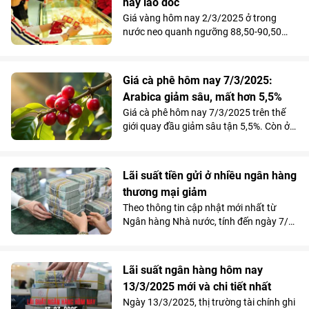
này lao dốc
Giá vàng hôm nay 2/3/2025 ở trong
nước neo quanh ngưỡng 88,50-90,50
triệu đồng/lượng. Tổng kết tuần này, thị
trường vàng nội địa giảm tới 1,2 triệu
đồng/lượng, còn vàng thế giới mất tận
Giá cà phê hôm nay 7/3/2025:
2,66%.
Arabica giảm sâu, mất hơn 5,5%
Giá cà phê hôm nay 7/3/2025 trên thế
giới quay đầu giảm sâu tận 5,5%. Còn ở
trong nước, giá cafe giảm tới 2.000 đồng,
thu mua về quanh ngưỡng 131.000 -
132.100 đ/kg.
Lãi suất tiền gửi ở nhiều ngân hàng
thương mại giảm
Theo thông tin cập nhật mới nhất từ
Ngân hàng Nhà nước, tính đến ngày 7/3,
đã có 16 ngân hàng thương mại thực
hiện điều chỉnh giảm lãi suất từ 0,1 đến
0,9%/năm, tùy thuộc vào từng kỳ hạn và
Lãi suất ngân hàng hôm nay
hình thức gửi tiền.
13/3/2025 mới và chi tiết nhất
Ngày 13/3/2025, thị trường tài chính ghi