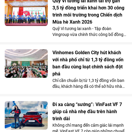
mà vẫn tiết kiệm chi phí.
Quỹ Vì tương lai xanh tài trợ gần
3,5 tỷ đồng triển khai hơn 30 công
trình môi trường trong Chiến dịch
Mùa hè Xanh 2026
Quỹ Vì tương lai xanh - Tập đoàn
Vingroup vừa chính thức công bố đồng
hành cùng Chiến dịch Mùa hè Xanh 2026
với tổng kinh phí tài trợ gần 3,5 tỷ đồng.
Nguồn lực này sẽ được sử dụng để triển
Vinhomes Golden City hút khách
khai hơn 30 công trình môi trường cộng
với nhà phố chỉ từ 1,3 tỷ đồng vốn
đồng tại 11 tỉnh, thành phố, góp phần cải
ban đầu cùng loạt chính sách đột
thiện điều kiện sống, bảo vệ môi trường
phá
và mang lại lợi ích cho hơn 100.000
Chỉ cần chuẩn bị từ 1,3 tỷ đồng vốn ban
người dân trên cả nước.
đầu, khách hàng đã có thể sở hữu nhà
phố 4 tầng tại Vinhomes Golden City (Hải
Phòng). Mức giá chỉ ngang căn hộ trung
tâm cùng chính sách hỗ trợ lãi suất tốt
Đi xa càng “sướng”: VinFast VF 7
bậc nhất thị trường từ chủ đầu tư đang
giúp cả nhà nhẹ đầu trên hành
giúp dự án thu hút người mua ở thực lẫn
trình dài
nhà đầu tư tìm kiếm sản phẩm có khả
Không chỉ mang đến cảm giác lái mạnh
năng khai thác kinh doanh và tăng giá
mẽ, VinFast VF 7 còn giúp những chuyến