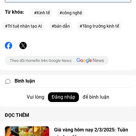
Từ khóa:
#Kinh tế
#công nghệ
#Trí tuệ nhân tạo AI
#bán dẫn
#Tăng trưởng kinh tế
Theo dõi Homefin trên Google News
Bình luận
Vui lòng
Đăng nhập
để bình luận
ĐỌC THÊM
Giá vàng hôm nay 2/3/2025: Tuần