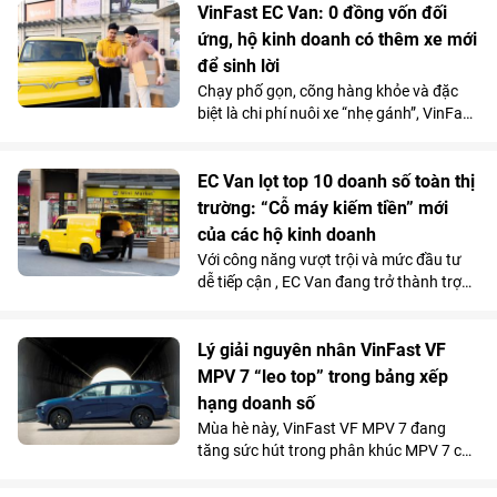
lệch giá giữa các nền tảng ngày càng thu
VinFast EC Van: 0 đồng vốn đối
hẹp, người dùng có xu hướng quan tâm
ứng, hộ kinh doanh có thêm xe mới
nhiều hơn đến những yếu tố như thời
để sinh lời
gian xe đón, chất lượng phương tiện hay
sự ổn định của dịch vụ.
Chạy phố gọn, cõng hàng khỏe và đặc
biệt là chi phí nuôi xe “nhẹ gánh”, VinFast
EC Van đang giúp các ông chủ thu hồi
vốn nhanh và tối đa hóa lợi nhuận.
EC Van lọt top 10 doanh số toàn thị
trường: “Cỗ máy kiếm tiền” mới
của các hộ kinh doanh
Với công năng vượt trội và mức đầu tư
dễ tiếp cận , EC Van đang trở thành trợ
thủ đắc lực của nhiều tiểu thương, hộ
kinh doanh. Sức hút này được phản ánh
rõ qua doanh số 1.092 xe bán ra trong
Lý giải nguyên nhân VinFast VF
tháng 5/2026, giúp mẫu xe tải điện của
MPV 7 “leo top” trong bảng xếp
VinFast góp mặt trong top 10 xe bán
hạng doanh số
chạy nhất toàn thị trường.
Mùa hè này, VinFast VF MPV 7 đang
tăng sức hút trong phân khúc MPV 7 chỗ
khi là lựa chọn vừa tiện nghi, vừa kinh tế
vượt trội so với xe xăng cho những