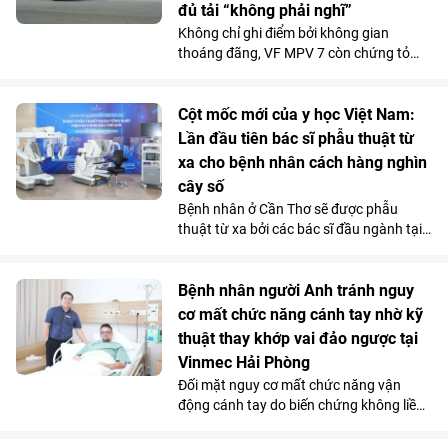
đủ tải “không phải nghĩ”
Không chỉ ghi điểm bởi không gian
thoáng đãng, VF MPV 7 còn chứng tỏ
được năng lực vận hành phục vụ tốt cho
các gia đình qua những chuyến đi dài.
Chi phí sử dụng tiết kiệm và những ưu
Cột mốc mới của y học Việt Nam:
đãi hấp dẫn càng khiến mẫu MPV điện 7
Lần đầu tiên bác sĩ phẫu thuật từ
chỗ tăng sức hút trong tháng 7.
xa cho bệnh nhân cách hàng nghìn
cây số
Bệnh nhân ở Cần Thơ sẽ được phẫu
thuật từ xa bởi các bác sĩ đầu ngành tại
Hà Nội, thông qua hệ thống robot
Toumai tối tân lần đầu tiên có mặt tại
Việt Nam. Bước đi chiến lược này của
Bệnh nhân người Anh tránh nguy
Vinmec đã chính thức hiện thực hóa mô
cơ mất chức năng cánh tay nhờ kỹ
hình “y tế không khoảng cách” ở nước ta.
thuật thay khớp vai đảo ngược tại
Vinmec Hải Phòng
Đối mặt nguy cơ mất chức năng vận
động cánh tay do biến chứng không liền
xương sau phẫu thuật điều trị gãy phức
tạp đầu trên xương cánh tay, bệnh nhân