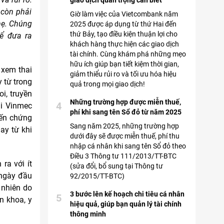
giao dịch quan trọng cần biết
 còn phải
Giờ làm việc của Vietcombank năm
mẹ. Chúng
2025 được áp dụng từ thứ Hai đến
thứ Bảy, tạo điều kiện thuận lợi cho
để đưa ra
khách hàng thực hiện các giao dịch
tài chính. Cùng khám phá những mẹo
hữu ích giúp bạn tiết kiệm thời gian,
 xem thai
giảm thiểu rủi ro và tối ưu hóa hiệu
 từ trong
quả trong mọi giao dịch!
oi, truyền
Những trường hợp được miễn thuế,
4
ại Vinmec
phí khi sang tên Sổ đỏ từ năm 2025
iến chứng
Sang năm 2025, những trường hợp
ay từ khi
dưới đây sẽ được miễn thuế, phí thu
nhập cá nhân khi sang tên Sổ đỏ theo
Điều 3 Thông tư 111/2013/TT-BTC
ra với ít
(sửa đổi, bổ sung tại Thông tư
 ngày đầu
92/2015/TT-BTC)
 nhiên do
3 bước lên kế hoạch chi tiêu cá nhân
5
n khoa, y
hiệu quả, giúp bạn quản lý tài chính
thông minh