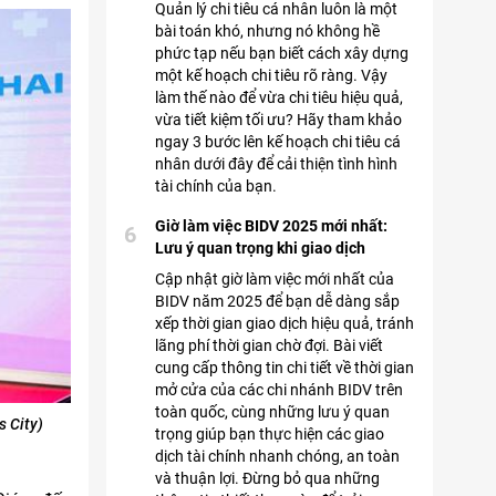
Quản lý chi tiêu cá nhân luôn là một
bài toán khó, nhưng nó không hề
phức tạp nếu bạn biết cách xây dựng
một kế hoạch chi tiêu rõ ràng. Vậy
làm thế nào để vừa chi tiêu hiệu quả,
vừa tiết kiệm tối ưu? Hãy tham khảo
ngay 3 bước lên kế hoạch chi tiêu cá
nhân dưới đây để cải thiện tình hình
tài chính của bạn.
Giờ làm việc BIDV 2025 mới nhất:
6
Lưu ý quan trọng khi giao dịch
Cập nhật giờ làm việc mới nhất của
BIDV năm 2025 để bạn dễ dàng sắp
xếp thời gian giao dịch hiệu quả, tránh
lãng phí thời gian chờ đợi. Bài viết
cung cấp thông tin chi tiết về thời gian
mở cửa của các chi nhánh BIDV trên
toàn quốc, cùng những lưu ý quan
 City)
trọng giúp bạn thực hiện các giao
dịch tài chính nhanh chóng, an toàn
và thuận lợi. Đừng bỏ qua những