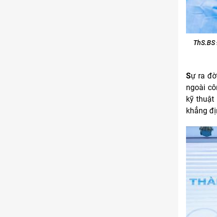
ThS.BS
S
ự ra đờ
ngoài cô
kỹ thuật
khẳng địn