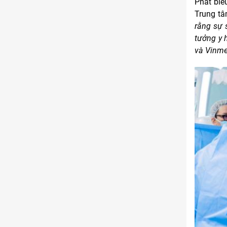
Phát biể
Trung tâ
rằng sự 
tưởng y 
và Vinme