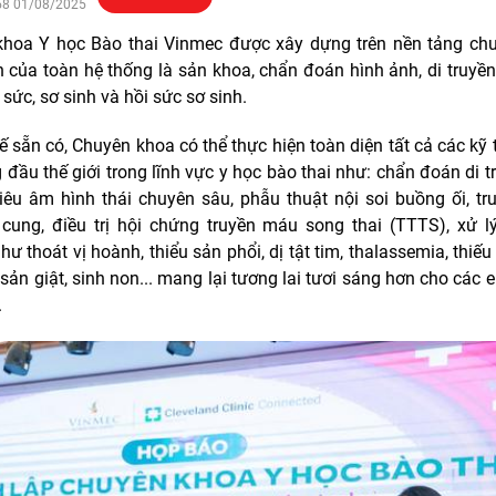
58 01/08/2025
khoa
Y học Bào thai Vinmec được xây dựng trên nền tảng c
 của toàn hệ thống là sản khoa, chẩn đoán hình ảnh, di truyền
sức, sơ sinh và hồi sức sơ sinh.
hế sẵn có, Chuyên khoa có thể thực hiện toàn diện tất cả các kỹ 
 đầu thế giới trong lĩnh vực y học bào thai như: chẩn đoán di t
iêu âm hình thái chuyên sâu, phẫu thuật nội soi buồng ối, t
 cung, điều trị hội chứng truyền máu song thai (TTTS), xử l
ư thoát vị hoành, thiểu sản phổi, dị tật tim, thalassemia, thiế
n sản giật, sinh non... mang lại tương lai tươi sáng hơn cho các
.