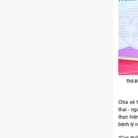
ThS.B
Chia sẻ 
thai - ng
thực hiệ
bệnh lý n
“Can thiệ