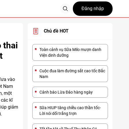
Đăng nhập
Chủ đề HOT
 thai
Toàn cảnh vụ Sữa Milo mượn danh
t
Viện dinh dưỡng
Cuộc đua làm đường sắt cao tốc Bắc
Nam
đưa vào
ệt Nam
Cảnh báo Lừa Đảo hàng ngày
m, một
 các kĩ
giúp giảm
Sữa HIUP tăng chiều cao thần tốc-
i.
Lời nói dối trắng trợn