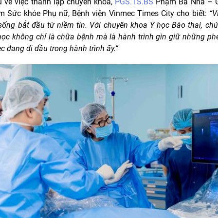
u về việc thành lập chuyên khoa,
PGS.TS.BS
Phạm Bá Nha – 
m Sức khỏe Phụ nữ, Bệnh viện Vinmec Times City cho biết:
“V
sống bắt đầu từ niềm tin. Với chuyên khoa Y học Bào thai, chún
học không chỉ là chữa bệnh mà là hành trình gìn giữ những p
c đang đi đầu trong hành trình ấy.”