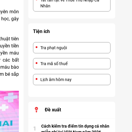
Tất tần tật về Thuế Thu Nhập Cá
Nhân
huyên môn
 học, gây
Tiện ích
thuật tiên
ruyền tiền
Tra phạt nguội
ruyền máu
ý các bất
Tra mã số thuế
u máu bào
 em bé sắp
Lịch âm hôm nay
Đề xuất
Cách kiểm tra điểm tín dụng cá nhân
1