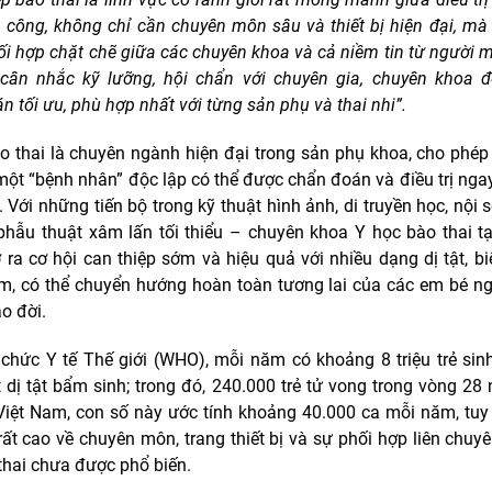
 công, không chỉ cần chuyên môn sâu và thiết bị hiện đại, mà
ối hợp chặt chẽ giữa các chuyên khoa và cả niềm tin từ người 
 cân nhắc kỹ lưỡng, hội chẩn với chuyên gia, chuyên khoa 
n tối ưu, phù hợp nhất với từng sản phụ và thai nhi”.
o thai là chuyên ngành hiện đại trong sản phụ khoa, cho phép
một “bệnh nhân” độc lập có thể được chẩn đoán và điều trị ngay
Với những tiến bộ trong kỹ thuật hình ảnh, di truyền học, nội s
hẫu thuật xâm lấn tối thiểu – chuyên khoa Y học bào thai t
ra cơ hội can thiệp sớm và hiệu quả với nhiều dạng dị tật, b
m, có thể chuyển hướng hoàn toàn tương lai của các em bé ng
o đời.
chức Y tế Thế giới (WHO), mỗi năm có khoảng 8 triệu trẻ sinh 
 dị tật bẩm sinh; trong đó, 240.000 trẻ tử vong trong vòng 28
 Việt Nam, con số này ước tính khoảng 40.000 ca mỗi năm, tuy
rất cao về chuyên môn, trang thiết bị và sự phối hợp liên chuyê
thai chưa được phổ biến.