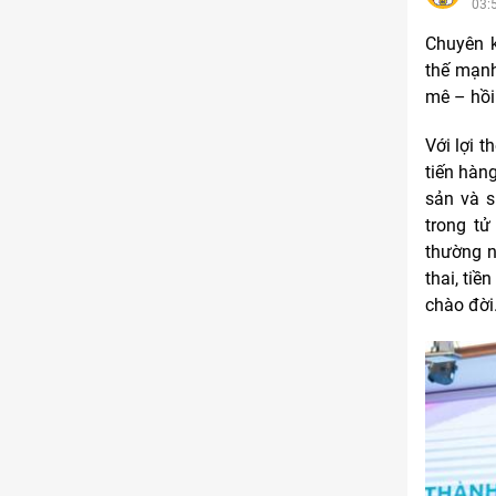
03:
Kinh doanh
Tham gia
Chuyên 
1 thành viên - 68 bài viết
thế mạnh
Cảnh báo lừa đảo
mê – hồi 
Tham gia
8 thành viên - 82 bài viết
Với lợi t
Bài toán Mua nhà
Tham gia
tiến hàng
5 thành viên - 67 bài viết
sản và s
Bảo vệ Người tiêu dùng
trong tử
Tham gia
1 thành viên - 23 bài viết
thường nh
thai, tiề
Cùng Thảo luận
Tham gia
1 thành viên - 37 bài viết
chào đời