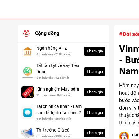
Cộng đồng
#Đời số
Vinm
Ngân hàng A - Z
Tham gia
4 thành viên - 218 bài viết
- Bướ
Tất tần tật về Vay Tiêu
Nam
Dùng
Tham gia
8 thành viên - 42 bài viết
Hôm nay,
Kinh nghiệm Mua sắm
Tham gia
hoạt độn
11 thành viên - 84 bài viết
bước vào 
Tài chính cá nhân - Làm
đơn vị y
sao để Tự do Tài chính?
Tham gia
thuật chẩ
6 thành viên - 269 bài viết
thiểu tỷ 
Thị trường Giá cả
Tham gia
da
6 thành viên - 300 bài viết