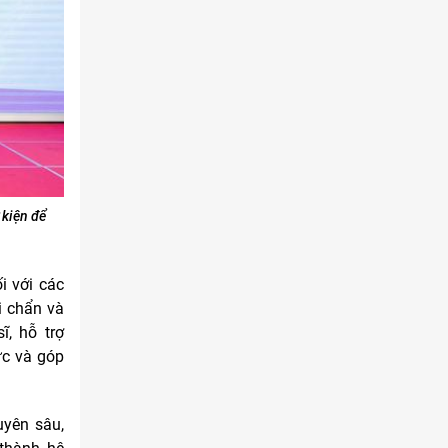
 kiện để
i với các
i chẩn và
ĩ, hỗ trợ
ức và góp
uyên sâu,