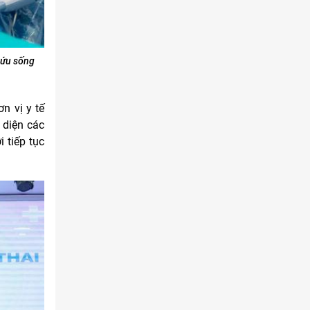
ã cứu sống
n vị y tế
 diện các
 tiếp tục