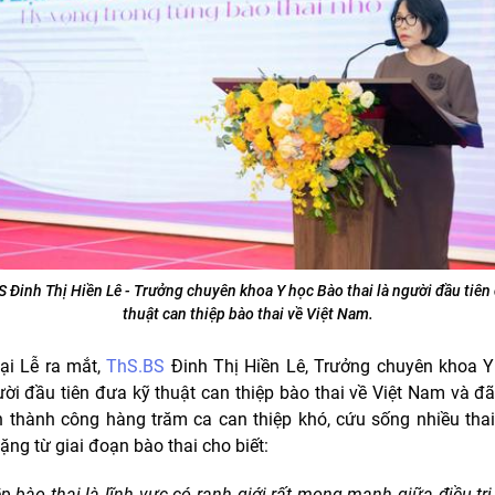
S
Đinh Thị Hiền Lê - Trưởng chuyên khoa Y học Bào thai là người đầu tiên
thuật can thiệp bào thai về Việt Nam.
tại Lễ ra mắt,
ThS.BS
Đinh Thị Hiền Lê, Trưởng chuyên khoa 
ười đầu tiên đưa kỹ thuật can thiệp bào thai về Việt Nam và đã 
n thành công hàng trăm ca can thiệp khó, cứu sống nhiều tha
ặng từ giai đoạn bào thai cho biết:
p bào thai là lĩnh vực có ranh giới rất mong manh giữa điều trị 