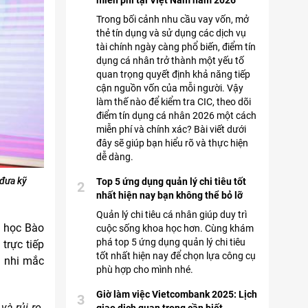
miễn phí tại Việt Nam năm 2026
Trong bối cảnh nhu cầu vay vốn, mở
thẻ tín dụng và sử dụng các dịch vụ
tài chính ngày càng phổ biến, điểm tín
dụng cá nhân trở thành một yếu tố
quan trọng quyết định khả năng tiếp
cận nguồn vốn của mỗi người. Vậy
làm thế nào để kiểm tra CIC, theo dõi
điểm tín dụng cá nhân 2026 một cách
miễn phí và chính xác? Bài viết dưới
đây sẽ giúp bạn hiểu rõ và thực hiện
dễ dàng.
 đưa kỹ
Top 5 ứng dụng quản lý chi tiêu tốt
2
nhất hiện nay bạn không thể bỏ lỡ
Quản lý chi tiêu cá nhân giúp duy trì
Y học Bào
cuộc sống khoa học hơn. Cùng khám
phá top 5 ứng dụng quản lý chi tiêu
trực tiếp
tốt nhất hiện nay để chọn lựa công cụ
i nhi mắc
phù hợp cho mình nhé.
Giờ làm việc Vietcombank 2025: Lịch
3
và rủi ro
.