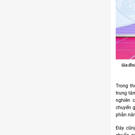
Gia đìn
Trong th
trung tâ
nghiên c
chuyển g
phần nân
Đây cũng