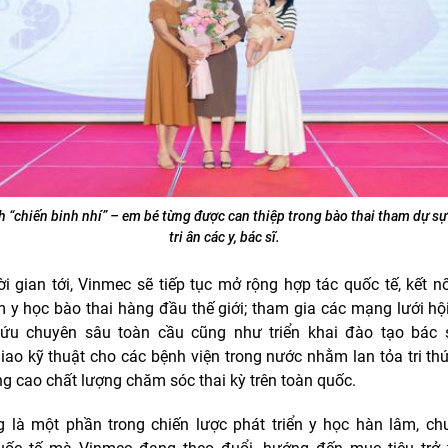
h “chiến binh nhí” – em bé từng được can thiệp trong bào thai tham dự sự
tri ân các y, bác sĩ.
ời gian tới, Vinmec sẽ tiếp tục mở rộng hợp tác quốc tế, kết nố
m y học bào thai hàng đầu thế giới; tham gia các mạng lưới hộ
ứu chuyên sâu toàn cầu cũng như triển khai đào tạo bác s
iao kỹ thuật cho các bệnh viện trong nước nhằm lan tỏa tri th
g cao chất lượng chăm sóc thai kỳ trên toàn quốc.
 là một phần trong chiến lược phát triển y học hàn lâm, ch