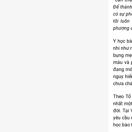
Để thành
có sự ph
tôi luôn
phương á
Y học bà
nhi như 
bụng mẹ. 
máu và p
đang mở 
nguy hiể
chưa chà
Theo Tổ 
nhất một
đời. Tại
yêu cầu 
học bào 