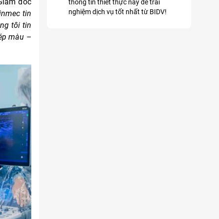
Giám đốc
thông tin thiết thực này để trải
nghiệm dịch vụ tốt nhất từ BIDV!
inmec tin
g tôi tin
hép màu –