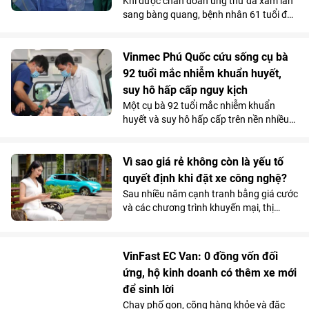
Khi được chẩn đoán ung thư đã xâm lấn
Bệnh viện Đa khoa Quốc tế Vinmec Hải
sang bàng quang, bệnh nhân 61 tuổi đã
Phòng.
nghĩ đến kịch bản xấu nhất. Nhưng tại
Vinmec Cần Thơ, các bác sĩ không lựa
chọn phẫu thuật ngay mà quyết định
Vinmec Phú Quốc cứu sống cụ bà
điều trị theo một hướng hoàn toàn khác.
92 tuổi mắc nhiễm khuẩn huyết,
Và chính quyết định tưởng chừng trái
suy hô hấp cấp nguy kịch
ngược ấy lại trở thành bước ngoặt giúp
Một cụ bà 92 tuổi mắc nhiễm khuẩn
người bệnh vượt qua “cửa tử”.
huyết và suy hô hấp cấp trên nền nhiều
bệnh lý phức tạp, đã được các bác sĩ
Vinmec Phú Quốc cứu sống bằng chiến
lược hồi sức cá thể hóa, hạn chế tối đa
Vì sao giá rẻ không còn là yếu tố
các can thiệp xâm lấn nguy hiểm.
quyết định khi đặt xe công nghệ?
Sau nhiều năm cạnh tranh bằng giá cước
và các chương trình khuyến mại, thị
trường gọi xe Việt Nam đang bước vào
giai đoạn cạnh tranh mới. Khi mức chênh
lệch giá giữa các nền tảng ngày càng thu
VinFast EC Van: 0 đồng vốn đối
hẹp, người dùng có xu hướng quan tâm
ứng, hộ kinh doanh có thêm xe mới
nhiều hơn đến những yếu tố như thời
để sinh lời
gian xe đón, chất lượng phương tiện hay
sự ổn định của dịch vụ.
Chạy phố gọn, cõng hàng khỏe và đặc