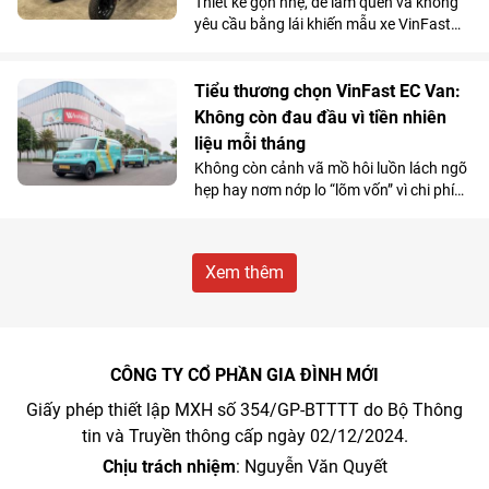
Thiết kế gọn nhẹ, dễ làm quen và không
yêu cầu bằng lái khiến mẫu xe VinFast
Amio càng “hot” hơn trong mùa hè, đặc
biệt với nhóm học sinh và những khách
hàng có nhu cầu di chuyển cự ly ngắn.
Tiểu thương chọn VinFast EC Van:
Không còn đau đầu vì tiền nhiên
liệu mỗi tháng
Không còn cảnh vã mồ hôi luồn lách ngõ
hẹp hay nơm nớp lo “lõm vốn” vì chi phí
nhiên liệu, nhiều tiểu thương đang
chuyển hướng sang VinFast EC Van và
coi đây là “cỗ máy sinh lời”.
Xem thêm
CÔNG TY CỔ PHẦN GIA ĐÌNH MỚI
Giấy phép thiết lập MXH số 354/GP-BTTTT do Bộ Thông
tin và Truyền thông cấp ngày 02/12/2024.
Chịu trách nhiệm
: Nguyễn Văn Quyết