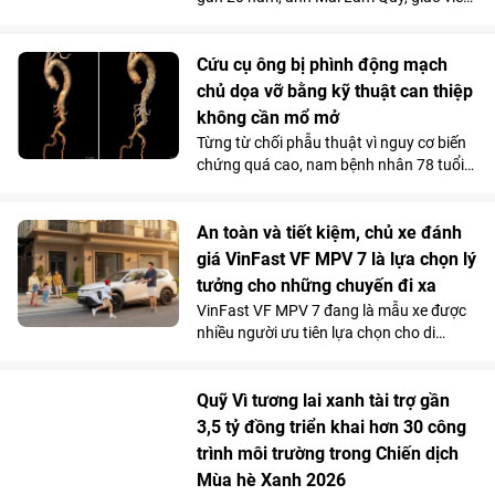
thuật lấy cảm hứng từ hơn 4.000 năm
tại Trung tâm Giáo dục nghề nghiệp Thủ
lịch sử, văn hóa và bản sắc Việt Nam.
Đô (Hà Nội) thừa nhận, VinFast Limo
Green đã thay đổi hoàn toàn góc nhìn
Cứu cụ ông bị phình động mạch
của anh về xe điện. Không gian 7 chỗ
chủ dọa vỡ bằng kỹ thuật can thiệp
rộng rãi, khả năng tăng tốc mượt và chi
không cần mổ mở
phí sử dụng thấp đến khó tin giúp mẫu
Từng từ chối phẫu thuật vì nguy cơ biến
MPV điện vừa trở thành “xe ruột” của
chứng quá cao, nam bệnh nhân 78 tuổi
anh trong công việc, vừa phục vụ trọn
mang khối phình động mạch chủ ngực -
vẹn nhu cầu gia đình.
bụng 76mm có dấu hiệu dọa vỡ, đã được
các bác sĩ Vinmec Times City điều trị
An toàn và tiết kiệm, chủ xe đánh
thành công. Bí quyết nằm ở kỹ thuật tái
giá VinFast VF MPV 7 là lựa chọn lý
tạo hệ thống mạch tạng mà không cần
tưởng cho những chuyến đi xa
mở ngực hay mở bụng.
VinFast VF MPV 7 đang là mẫu xe được
nhiều người ưu tiên lựa chọn cho di
chuyển đường dài nhờ khả năng vận
hành “lực, nhanh, mượt, mạnh”, an toàn
mà vẫn tiết kiệm chi phí.
Quỹ Vì tương lai xanh tài trợ gần
3,5 tỷ đồng triển khai hơn 30 công
trình môi trường trong Chiến dịch
Mùa hè Xanh 2026