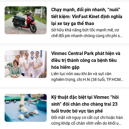
Chạy mạnh, đổi pin nhanh, “nuôi”
tiết kiệm: VinFast Kinet định nghĩa
lại xe tay ga thể thao
Sở hữu khả năng bứt tốc mạnh mẽ, cơ
chế đổi pin nhanh chóng cùng chi phí sử
dụng siêu tiết kiệm, Kinet - xe máy điện
tân binh của VinFast - được đánh giá là
lựa chọn sáng giá hơn hẳn so với những
Vinmec Central Park phát hiện và
mẫu xe tay ga chạy xăng trên thị trường.
điều trị thành công ca bệnh tiêu
hóa hiếm gặp
Liên tục nôn sau khi ăn và sụt cân
nghiêm trọng, chị H.N (38 tuổi, TP.HCM)
được các bác sĩ chẩn đoán mắc hội
chứng động mạch mạc treo tràng trên -
căn bệnh tiêu hóa hiếm gặp chỉ chiếm
Kỹ thuật đặc biệt tại Vinmec “hồi
dưới 0,3% dân số.
sinh” đôi chân cho chàng trai 23
tuổi trước bờ vực tàn phế
Đối mặt với nguy cơ cắt cụt chi hoặc hàn
cứng khớp cổ chân vĩnh viễn do khối u
tàn phá, một chàng trai 23 tuổi đã được