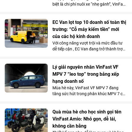
biệt là chi phí nuôi xe “nhẹ gánh”, VinFast
EC Van đang giúp các ông chủ thu hồi
vốn nhanh và tối đa hóa lợi nhuận.
EC Van lọt top 10 doanh số toàn thị
trường: “Cỗ máy kiếm tiền” mới
của các hộ kinh doanh
Với công năng vượt trội và mức đầu tư
dễ tiếp cận , EC Van đang trở thành trợ
thủ đắc lực của nhiều tiểu thương, hộ
kinh doanh. Sức hút này được phản ánh
rõ qua doanh số 1.092 xe bán ra trong
Lý giải nguyên nhân VinFast VF
tháng 5/2026, giúp mẫu xe tải điện của
MPV 7 “leo top” trong bảng xếp
VinFast góp mặt trong top 10 xe bán
hạng doanh số
chạy nhất toàn thị trường.
Mùa hè này, VinFast VF MPV 7 đang
tăng sức hút trong phân khúc MPV 7 chỗ
khi là lựa chọn vừa tiện nghi, vừa kinh tế
vượt trội so với xe xăng cho những
chuyến đi xa.
Quà mùa hè cho học sinh gọi tên
VinFast Amio: Nhỏ gọn, dễ lái,
không cần bằng