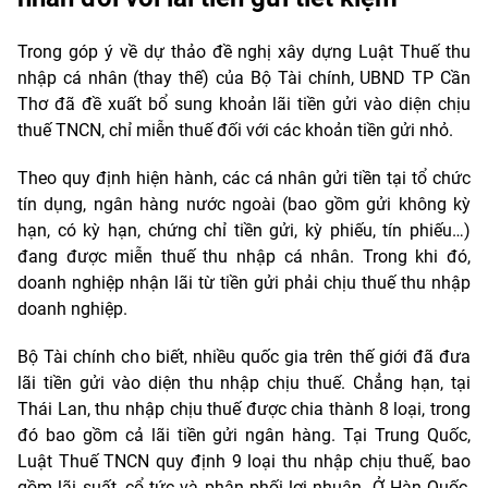
Trong góp ý về dự thảo đề nghị xây dựng Luật Thuế thu
nhập cá nhân (thay thế) của Bộ Tài chính, UBND TP Cần
Thơ đã đề xuất bổ sung khoản lãi tiền gửi vào diện chịu
thuế TNCN, chỉ miễn thuế đối với các khoản tiền gửi nhỏ.
Theo quy định hiện hành, các cá nhân gửi tiền tại tổ chức
tín dụng, ngân hàng nước ngoài (bao gồm gửi không kỳ
hạn, có kỳ hạn, chứng chỉ tiền gửi, kỳ phiếu, tín phiếu…)
đang được miễn thuế thu nhập cá nhân. Trong khi đó,
doanh nghiệp nhận lãi từ tiền gửi phải chịu thuế thu nhập
doanh nghiệp.
Bộ Tài chính cho biết, nhiều quốc gia trên thế giới đã đưa
lãi tiền gửi vào diện thu nhập chịu thuế. Chẳng hạn, tại
Thái Lan, thu nhập chịu thuế được chia thành 8 loại, trong
đó bao gồm cả lãi tiền gửi ngân hàng. Tại Trung Quốc,
Luật Thuế TNCN quy định 9 loại thu nhập chịu thuế, bao
gồm lãi suất, cổ tức và phân phối lợi nhuận. Ở Hàn Quốc,