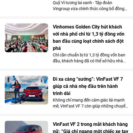
Quỹ Vì tương lai xanh - Tập đoàn
Vingroup vừa chính thức công bố đồng
hành cùng Chiến dịch Mùa hè Xanh 2026
với tổng kinh phí tài trợ gần 3,5 tỷ đồng.
Nguồn lực này sẽ được sử dụng để triển
Vinhomes Golden City hút khách
khai hơn 30 công trình môi trường cộng
với nhà phố chỉ từ 1,3 tỷ đồng vốn
đồng tại 11 tỉnh, thành phố, góp phần cải
ban đầu cùng loạt chính sách đột
thiện điều kiện sống, bảo vệ môi trường
phá
và mang lại lợi ích cho hơn 100.000
Chỉ cần chuẩn bị từ 1,3 tỷ đồng vốn ban
người dân trên cả nước.
đầu, khách hàng đã có thể sở hữu nhà
phố 4 tầng tại Vinhomes Golden City (Hải
Phòng). Mức giá chỉ ngang căn hộ trung
tâm cùng chính sách hỗ trợ lãi suất tốt
Đi xa càng “sướng”: VinFast VF 7
bậc nhất thị trường từ chủ đầu tư đang
giúp cả nhà nhẹ đầu trên hành
giúp dự án thu hút người mua ở thực lẫn
trình dài
nhà đầu tư tìm kiếm sản phẩm có khả
Không chỉ mang đến cảm giác lái mạnh
năng khai thác kinh doanh và tăng giá
mẽ, VinFast VF 7 còn giúp những chuyến
lâu dài.
đi xa trở nên nhẹ nhàng hơn nhờ hệ
thống ADAS toàn diện, giảm áp lực cầm
lái trên mọi cung đường.
VinFast VF 2 trong mắt khách hàng
nữ: “Giá chỉ ngang một chiếc xe tay