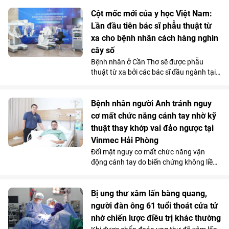
các gia đình qua những chuyến đi dài.
Chi phí sử dụng tiết kiệm và những ưu
Cột mốc mới của y học Việt Nam:
đãi hấp dẫn càng khiến mẫu MPV điện 7
Lần đầu tiên bác sĩ phẫu thuật từ
chỗ tăng sức hút trong tháng 7.
xa cho bệnh nhân cách hàng nghìn
cây số
Bệnh nhân ở Cần Thơ sẽ được phẫu
thuật từ xa bởi các bác sĩ đầu ngành tại
Hà Nội, thông qua hệ thống robot
Toumai tối tân lần đầu tiên có mặt tại
Việt Nam. Bước đi chiến lược này của
Bệnh nhân người Anh tránh nguy
Vinmec đã chính thức hiện thực hóa mô
cơ mất chức năng cánh tay nhờ kỹ
hình “y tế không khoảng cách” ở nước ta.
thuật thay khớp vai đảo ngược tại
Vinmec Hải Phòng
Đối mặt nguy cơ mất chức năng vận
động cánh tay do biến chứng không liền
xương sau phẫu thuật điều trị gãy phức
tạp đầu trên xương cánh tay, bệnh nhân
người Anh đã được điều trị thành công
Bị ung thư xâm lấn bàng quang,
bằng kỹ thuật thay khớp vai đảo ngược
người đàn ông 61 tuổi thoát cửa tử
(Reverse Shoulder Arthroplasty) - kỹ
nhờ chiến lược điều trị khác thường
thuật lần đầu tiên được triển khai tại