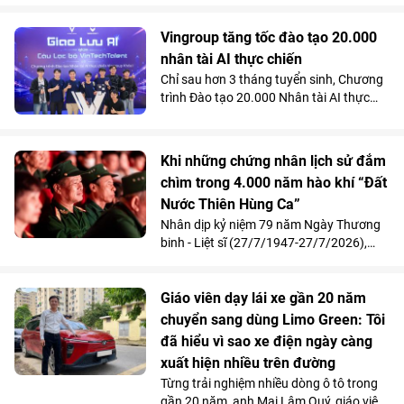
“hồi sinh” vận động nhờ kỹ thuật thay
toàn bộ xương sên bằng vật liệu
Vingroup tăng tốc đào tạo 20.000
Titanium in 3D tại Bệnh viện Đa khoa
nhân tài AI thực chiến
Quốc tế Vinmec Times City.
Chỉ sau hơn 3 tháng tuyển sinh, Chương
trình Đào tạo 20.000 Nhân tài AI thực
chiến do Vingroup khởi xướng đã thu hút
gần 2.000 học viên. Song song với kết
quả 100% học viên đạt chuẩn khóa I
Khi những chứng nhân lịch sử đắm
được mời làm việc ngay sau khi tốt
chìm trong 4.000 năm hào khí “Đất
nghiệp, Chương trình đang tăng tốc mở
Nước Thiên Hùng Ca”
rộng quy mô đào tạo nhằm đảm bảo
mục tiêu cung cấp từ 10.000 - 20.000
Nhân dịp kỷ niệm 79 năm Ngày Thương
nhân tài AI trong vòng 2 năm, đáp ứng
binh - Liệt sĩ (27/7/1947-27/7/2026),
nhu cầu nhân lực công nghệ ngày càng
Vinpearl phối hợp cùng Quỹ Thiện Tâm tổ
cao của đất nước.
chức chương trình tri ân, mời 211 cựu
chiến thưởng thức show diễn “Đất Nước
Giáo viên dạy lái xe gần 20 năm
Thiên Hùng Ca” tại Vinpearl Theatre
chuyển sang dùng Limo Green: Tôi
Ocean City. Phản hồi xúc động của chính
đã hiểu vì sao xe điện ngày càng
những người từng đi qua chiến tranh đã
xuất hiện nhiều trên đường
góp phần khẳng định ý nghĩa nhân văn
Từng trải nghiệm nhiều dòng ô tô trong
và giá trị lan tỏa của tác phẩm nghệ
gần 20 năm, anh Mai Lâm Quý, giáo viên