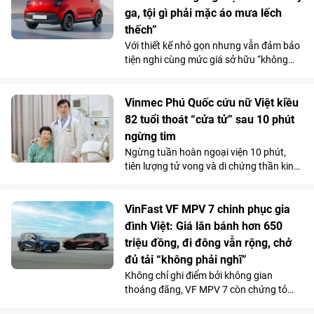
ga, tội gì phải mặc áo mưa lếch
thếch”
Với thiết kế nhỏ gọn nhưng vẫn đảm bảo
tiện nghi cùng mức giá sở hữu “không
tưởng”, VinFast VF 2 đang tạo nên một
“làn sóng” chuẩn bị đặt cọc trong cộng
đồng phái đẹp trước ngày mở cổng chính
Vinmec Phú Quốc cứu nữ Việt kiều
thức vào 15/7.
82 tuổi thoát “cửa tử” sau 10 phút
ngừng tim
Ngừng tuần hoàn ngoại viện 10 phút,
tiên lượng tử vong và di chứng thần kinh
rất cao do bị đuối nước, thế nhưng cụ bà
82 tuổi đã hồi phục ngoạn mục và trở về
cuộc sống bình thường chỉ sau một tuần
VinFast VF MPV 7 chinh phục gia
điều trị tại Bệnh viện Đa khoa Vinmec
đình Việt: Giá lăn bánh hơn 650
Phú Quốc.
triệu đồng, đi đông vẫn rộng, chở
đủ tải “không phải nghĩ”
Không chỉ ghi điểm bởi không gian
thoáng đãng, VF MPV 7 còn chứng tỏ
được năng lực vận hành phục vụ tốt cho