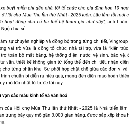
 xe buýt miễn phí gần nhà, tôi tổ chức cho gia đình hơn 10 ngườ
n ở Hội chợ Mùa Thu lần thứ Nhất - 2025 luôn. Lâu lắm rồi mới c
đủ hoạt động cho cả ba thế hệ tham gia như vậy”,
anh Luân 
Nội) chia sẻ.
ảm sự chuyên nghiệp và đồng bộ trong từng chi tiết, Vingroup
ong vai trò vừa là đồng tổ chức, nhà tài trợ, vừa là “kiến trúc
 trợ toàn bộ mặt bằng, hệ thống điện, nước, vệ sinh, bảo vệ, 
 tư vấn, thiết kế không gian từ tổng thể đến chi tiết, nhận diện
 cho từng phân khu. Sự phối hợp chặt chẽ giữa các đơn vị và
 trình chuẩn bị diễn ra hiệu quả, mang đến diện mạo hoàn thiệ
uy mô lớn nhất từ trước tới nay.
tụ vạn sắc màu kinh tế và văn hoá
m của Hội chợ Mùa Thu lần thứ Nhất - 2025 là Nhà triển lãm
an trưng bày quy mô gần 3.000 gian hàng, được sắp xếp khoa 
hu.