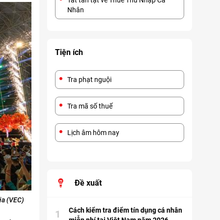
Tất tần tật về Thuế Thu Nhập Cá
Nhân
Tiện ích
Tra phạt nguội
Tra mã số thuế
Lịch âm hôm nay
Đề xuất
ia (VEC)
Cách kiểm tra điểm tín dụng cá nhân
1