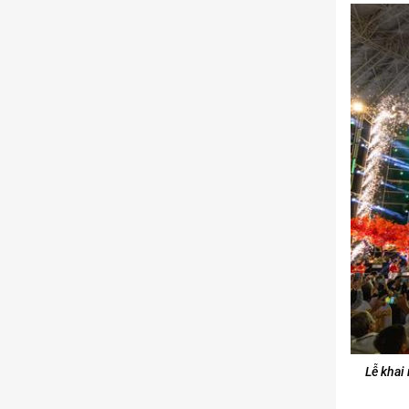
Kinh doanh
Tham gia
1 thành viên - 68 bài viết
Cảnh báo lừa đảo
Tham gia
8 thành viên - 82 bài viết
Bài toán Mua nhà
Tham gia
5 thành viên - 67 bài viết
Bảo vệ Người tiêu dùng
Tham gia
1 thành viên - 23 bài viết
Cùng Thảo luận
Tham gia
1 thành viên - 37 bài viết
Lễ khai