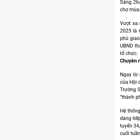
Sáng 26/
chợ mùa 
Vượt xa 
2025 là 
phủ giao
UBND thà
tổ chức.
Chuyên n
Ngay từ 
của Hội 
Trường S
"thành ph
Hệ thống
dàng tiế
tuyến 34
cuối tuần