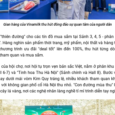
Gian hàng của Vinamilk thu hút đông đảo sự quan tâm của người dân
 "thiên đường" cho các tín đồ mua sắm tại Sảnh 3, 4, 5 - phân
". Hàng nghìn sản phẩm thời trang, mỹ phẩm, nội thất và hàng 
chương trình ưu đãi "deal tốt" lên đến 100%, thu hút từng d
 tham quan và mua sắm.
" của hội chợ, nơi hội tụ trọn vẹn bản sắc Việt, nằm ở phân khu
all 6-7) và "Tinh hoa Thu Hà Nội" (Sảnh chính và Hall 8). Bước
gay dưới mái vòm Kim Quy tráng lệ, nhiều khách tham quan k
 với không gian phố cổ Hà Nội thu nhỏ. "Con đường mùa thu"
cây lá vàng, nơi các nghệ nhân làng nghề tỉ mỉ trình diễn tay ng