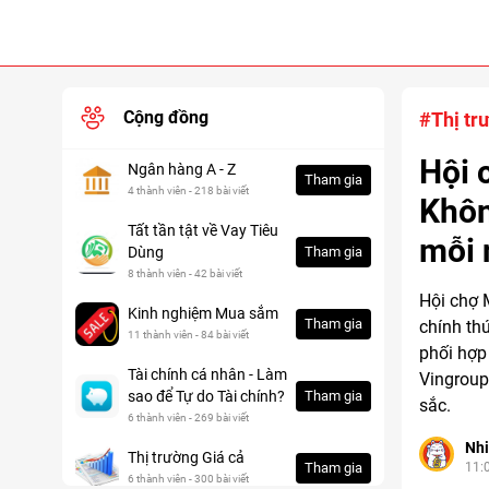
Cộng đồng
#Thị tr
Hội 
Ngân hàng A - Z
Tham gia
4 thành viên - 218 bài viết
Khôn
Tất tần tật về Vay Tiêu
mỗi 
Dùng
Tham gia
8 thành viên - 42 bài viết
Hội chợ 
Kinh nghiệm Mua sắm
Tham gia
chính th
11 thành viên - 84 bài viết
phối hợp
Tài chính cá nhân - Làm
Vingroup
sao để Tự do Tài chính?
Tham gia
sắc.
6 thành viên - 269 bài viết
Nh
Thị trường Giá cả
Tham gia
11:
6 thành viên - 300 bài viết