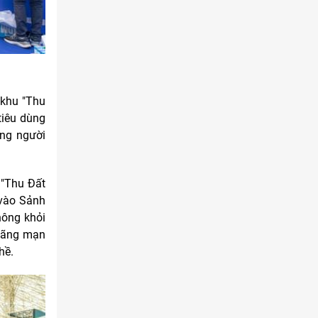
 khu "Thu
tiêu dùng
òng người
 "Thu Đất
 vào Sảnh
hông khỏi
 lãng mạn
hề.