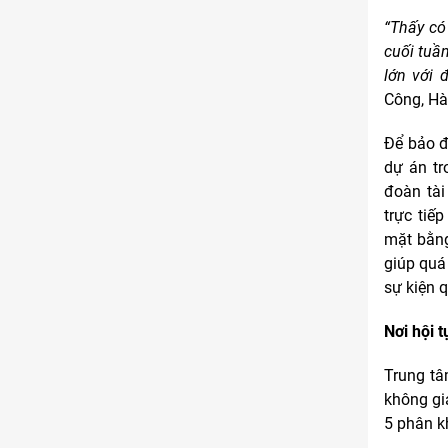
“Thấy có
cuối tuầ
lớn với 
Công, Hà 
Để bảo đ
dự án tr
đoàn tài
trực tiếp
mặt bằng
giúp quá
sự kiện q
Nơi hội 
Trung tâ
không gi
5 phân k