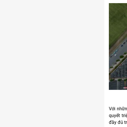
Với nhữn
quyết tr
đầy đủ t