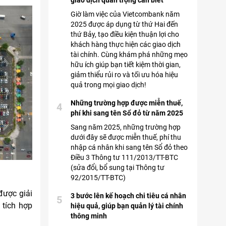
giao dịch quan trọng cần biết
Giờ làm việc của Vietcombank năm
2025 được áp dụng từ thứ Hai đến
thứ Bảy, tạo điều kiện thuận lợi cho
khách hàng thực hiện các giao dịch
tài chính. Cùng khám phá những mẹo
hữu ích giúp bạn tiết kiệm thời gian,
giảm thiểu rủi ro và tối ưu hóa hiệu
quả trong mọi giao dịch!
Những trường hợp được miễn thuế,
4
phí khi sang tên Sổ đỏ từ năm 2025
Sang năm 2025, những trường hợp
dưới đây sẽ được miễn thuế, phí thu
nhập cá nhân khi sang tên Sổ đỏ theo
Điều 3 Thông tư 111/2013/TT-BTC
(sửa đổi, bổ sung tại Thông tư
92/2015/TT-BTC)
được giải
3 bước lên kế hoạch chi tiêu cá nhân
5
 tích hợp
hiệu quả, giúp bạn quản lý tài chính
thông minh