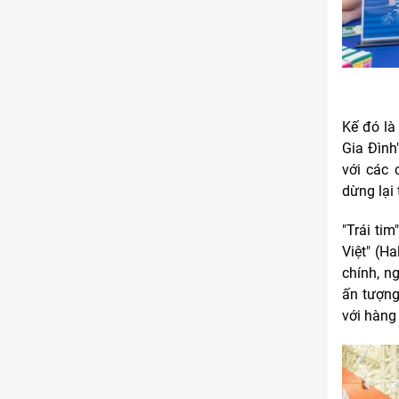
Kế đó là
Gia Đình
với các 
dừng lại
"Trái tim
Việt" (H
chính, n
ấn tượng
với hàng 