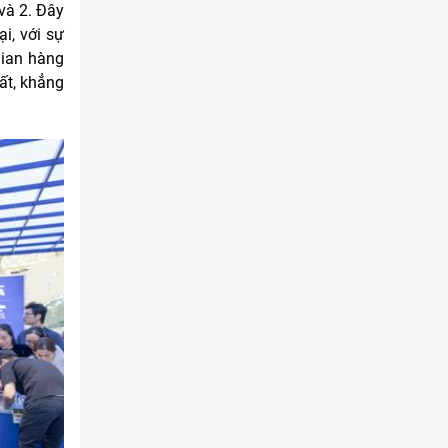
và 2. Đây
i, với sự
gian hàng
ất, khẳng