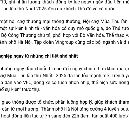
10, ghi nhận lượng khách đông kỷ lục ngay ngày đầu tiên m
Thu lần thứ Nhất 2025 đón du khách Thủ đô và cả nước.
một hội chợ thương mại thông thường, Hội chợ Mùa Thu lần
một sự kiện kinh tế - văn hóa có quy mô quốc gia, do Thủ tư
 Bộ Công Thương chủ trì, phối hợp với Bộ Văn hóa, Thể thao và
nh phố Hà Nội, Tập đoàn Vingroup cùng các bộ, ngành và đ
ghiệp ngay từ những chi tiết nhỏ nhất
những ngày đầu chuẩn bị cho đến ngày chính thức khai mạc,
chợ Mùa Thu lần thứ Nhất - 2025 đã lan tỏa mạnh mẽ. Trên tu
a dẫn vào VEC, dòng xe cộ luôn nhộn nhịp, thể hiện sức nón
ố sự kiện" thực thụ.
 giao thông được tổ chức, phân luồng hợp lý, giúp khách tha
p cận từ mọi hướng. Thành phố Hà Nội tăng cường 4 tuyến bus,
, hoạt động liên tục từ 7h sáng đến 22h đêm, tần suất 400 lượt
.