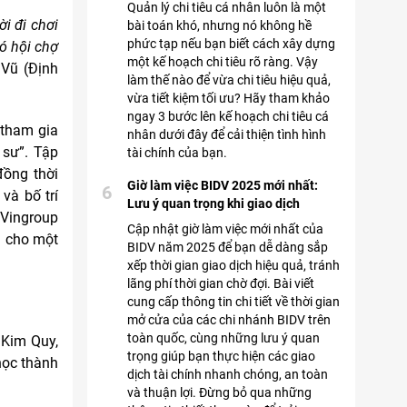
Quản lý chi tiêu cá nhân luôn là một
i đi chơi
bài toán khó, nhưng nó không hề
phức tạp nếu bạn biết cách xây dựng
ó hội chợ
một kế hoạch chi tiêu rõ ràng. Vậy
Vũ (Định
làm thế nào để vừa chi tiêu hiệu quả,
vừa tiết kiệm tối ưu? Hãy tham khảo
ngay 3 bước lên kế hoạch chi tiêu cá
 tham gia
nhân dưới đây để cải thiện tình hình
 sư”. Tập
tài chính của bạn.
đồng thời
Giờ làm việc BIDV 2025 mới nhất:
6
 và bố trí
Lưu ý quan trọng khi giao dịch
 Vingroup
Cập nhật giờ làm việc mới nhất của
n cho một
BIDV năm 2025 để bạn dễ dàng sắp
xếp thời gian giao dịch hiệu quả, tránh
lãng phí thời gian chờ đợi. Bài viết
cung cấp thông tin chi tiết về thời gian
mở cửa của các chi nhánh BIDV trên
toàn quốc, cùng những lưu ý quan
 Kim Quy,
trọng giúp bạn thực hiện các giao
học thành
dịch tài chính nhanh chóng, an toàn
và thuận lợi. Đừng bỏ qua những