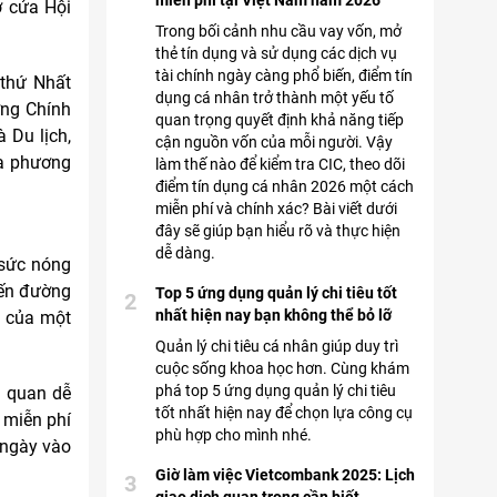
miễn phí tại Việt Nam năm 2026
ở cửa Hội
Trong bối cảnh nhu cầu vay vốn, mở
thẻ tín dụng và sử dụng các dịch vụ
tài chính ngày càng phổ biến, điểm tín
 thứ Nhất
dụng cá nhân trở thành một yếu tố
ớng Chính
quan trọng quyết định khả năng tiếp
 Du lịch,
cận nguồn vốn của mỗi người. Vậy
ịa phương
làm thế nào để kiểm tra CIC, theo dõi
điểm tín dụng cá nhân 2026 một cách
miễn phí và chính xác? Bài viết dưới
đây sẽ giúp bạn hiểu rõ và thực hiện
dễ dàng.
 sức nóng
yến đường
Top 5 ứng dụng quản lý chi tiêu tốt
2
nhất hiện nay bạn không thể bỏ lỡ
g của một
Quản lý chi tiêu cá nhân giúp duy trì
cuộc sống khoa học hơn. Cùng khám
phá top 5 ứng dụng quản lý chi tiêu
m quan dễ
tốt nhất hiện nay để chọn lựa công cụ
 miễn phí
phù hợp cho mình nhé.
/ngày vào
Giờ làm việc Vietcombank 2025: Lịch
3