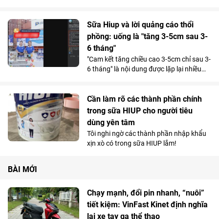
phồng.
Sữa Hiup và lời quảng cáo thổi
phồng: uống là "tăng 3-5cm sau 3-
6 tháng"
"Cam kết tăng chiều cao 3-5cm chỉ sau 3-
6 tháng" là nội dung được lặp lại nhiều
lần trong các bài quảng cáo về sữa Hiup,
tràn ngập trên các nền tảng mạng xã hội
Cần làm rõ các thành phần chính
trong sữa HIUP cho người tiêu
dùng yên tâm
Tôi nghi ngờ các thành phần nhập khẩu
xịn xò có trong sữa HIUP lắm!
BÀI MỚI
Chạy mạnh, đổi pin nhanh, “nuôi”
tiết kiệm: VinFast Kinet định nghĩa
lại xe tay ga thể thao