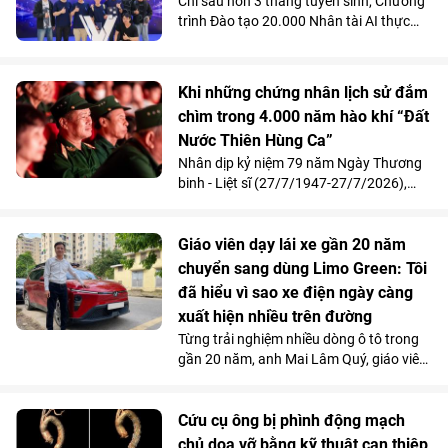
Chỉ sau hơn 3 tháng tuyển sinh, Chương
trình Đào tạo 20.000 Nhân tài AI thực
chiến do Vingroup khởi xướng đã thu hút
gần 2.000 học viên. Song song với kết
quả 100% học viên đạt chuẩn khóa I
Khi những chứng nhân lịch sử đắm
được mời làm việc ngay sau khi tốt
chìm trong 4.000 năm hào khí “Đất
nghiệp, Chương trình đang tăng tốc mở
Nước Thiên Hùng Ca”
rộng quy mô đào tạo nhằm đảm bảo
mục tiêu cung cấp từ 10.000 - 20.000
Nhân dịp kỷ niệm 79 năm Ngày Thương
nhân tài AI trong vòng 2 năm, đáp ứng
binh - Liệt sĩ (27/7/1947-27/7/2026),
nhu cầu nhân lực công nghệ ngày càng
Vinpearl phối hợp cùng Quỹ Thiện Tâm tổ
cao của đất nước.
chức chương trình tri ân, mời 211 cựu
chiến thưởng thức show diễn “Đất Nước
Giáo viên dạy lái xe gần 20 năm
Thiên Hùng Ca” tại Vinpearl Theatre
chuyển sang dùng Limo Green: Tôi
Ocean City. Phản hồi xúc động của chính
đã hiểu vì sao xe điện ngày càng
những người từng đi qua chiến tranh đã
xuất hiện nhiều trên đường
góp phần khẳng định ý nghĩa nhân văn
Từng trải nghiệm nhiều dòng ô tô trong
và giá trị lan tỏa của tác phẩm nghệ
gần 20 năm, anh Mai Lâm Quý, giáo viên
thuật lấy cảm hứng từ hơn 4.000 năm
tại Trung tâm Giáo dục nghề nghiệp Thủ
lịch sử, văn hóa và bản sắc Việt Nam.
Đô (Hà Nội) thừa nhận, VinFast Limo
Green đã thay đổi hoàn toàn góc nhìn
Cứu cụ ông bị phình động mạch
của anh về xe điện. Không gian 7 chỗ
chủ dọa vỡ bằng kỹ thuật can thiệp