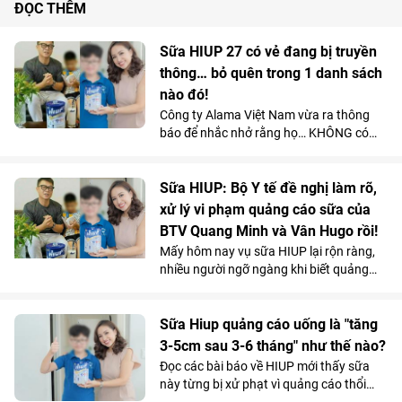
ĐỌC THÊM
Sữa HIUP 27 có vẻ đang bị truyền
thông… bỏ quên trong 1 danh sách
nào đó!
Công ty Alama Việt Nam vừa ra thông
báo để nhắc nhở rằng họ… KHÔNG có
mặt Trong Danh Sách Sữa Đểu, Lừa dối
khách hàng trong đợt vừa rồi!
Sữa HIUP: Bộ Y tế đề nghị làm rõ,
xử lý vi phạm quảng cáo sữa của
BTV Quang Minh và Vân Hugo rồi!
Mấy hôm nay vụ sữa HIUP lại rộn ràng,
nhiều người ngỡ ngàng khi biết quảng
cáo tăng chiều cao thần tốc là lời nói dối.
Sữa Hiup quảng cáo uống là "tăng
3-5cm sau 3-6 tháng" như thế nào?
Đọc các bài báo về HIUP mới thấy sữa
này từng bị xử phạt vì quảng cáo thổi