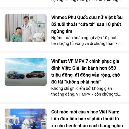
tưởng”, VinFast VF 2 đang tạo nên một
“làn sóng” chuẩn bị đặt cọc trong cộng
đồng phái đẹp trước ngày mở cổng chính
Vinmec Phú Quốc cứu nữ Việt kiều
thức vào 15/7.
82 tuổi thoát “cửa tử” sau 10 phút
ngừng tim
Ngừng tuần hoàn ngoại viện 10 phút,
tiên lượng tử vong và di chứng thần kinh
rất cao do bị đuối nước, thế nhưng cụ bà
82 tuổi đã hồi phục ngoạn mục và trở về
cuộc sống bình thường chỉ sau một tuần
VinFast VF MPV 7 chinh phục gia
điều trị tại Bệnh viện Đa khoa Vinmec
đình Việt: Giá lăn bánh hơn 650
Phú Quốc.
triệu đồng, đi đông vẫn rộng, chở
đủ tải “không phải nghĩ”
Không chỉ ghi điểm bởi không gian
thoáng đãng, VF MPV 7 còn chứng tỏ
được năng lực vận hành phục vụ tốt cho
các gia đình qua những chuyến đi dài.
Chi phí sử dụng tiết kiệm và những ưu
Cột mốc mới của y học Việt Nam:
đãi hấp dẫn càng khiến mẫu MPV điện 7
Lần đầu tiên bác sĩ phẫu thuật từ
chỗ tăng sức hút trong tháng 7.
xa cho bệnh nhân cách hàng nghìn