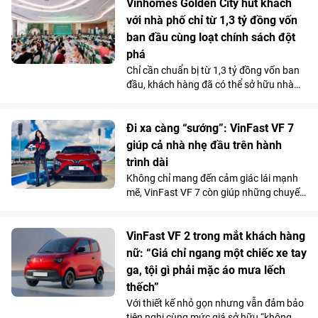
Nguồn lực này sẽ được sử dụng để triển
Vinhomes Golden City hút khách
khai hơn 30 công trình môi trường cộng
với nhà phố chỉ từ 1,3 tỷ đồng vốn
đồng tại 11 tỉnh, thành phố, góp phần cải
ban đầu cùng loạt chính sách đột
thiện điều kiện sống, bảo vệ môi trường
phá
và mang lại lợi ích cho hơn 100.000
Chỉ cần chuẩn bị từ 1,3 tỷ đồng vốn ban
người dân trên cả nước.
đầu, khách hàng đã có thể sở hữu nhà
phố 4 tầng tại Vinhomes Golden City (Hải
Phòng). Mức giá chỉ ngang căn hộ trung
tâm cùng chính sách hỗ trợ lãi suất tốt
Đi xa càng “sướng”: VinFast VF 7
bậc nhất thị trường từ chủ đầu tư đang
giúp cả nhà nhẹ đầu trên hành
giúp dự án thu hút người mua ở thực lẫn
trình dài
nhà đầu tư tìm kiếm sản phẩm có khả
Không chỉ mang đến cảm giác lái mạnh
năng khai thác kinh doanh và tăng giá
mẽ, VinFast VF 7 còn giúp những chuyến
lâu dài.
đi xa trở nên nhẹ nhàng hơn nhờ hệ
thống ADAS toàn diện, giảm áp lực cầm
lái trên mọi cung đường.
VinFast VF 2 trong mắt khách hàng
nữ: “Giá chỉ ngang một chiếc xe tay
ga, tội gì phải mặc áo mưa lếch
thếch”
Với thiết kế nhỏ gọn nhưng vẫn đảm bảo
tiện nghi cùng mức giá sở hữu “không