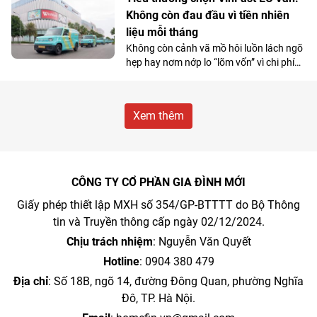
Không còn đau đầu vì tiền nhiên
liệu mỗi tháng
Không còn cảnh vã mồ hôi luồn lách ngõ
hẹp hay nơm nớp lo “lõm vốn” vì chi phí
nhiên liệu, nhiều tiểu thương đang
chuyển hướng sang VinFast EC Van và
coi đây là “cỗ máy sinh lời”.
Xem thêm
CÔNG TY CỔ PHẦN GIA ĐÌNH MỚI
Giấy phép thiết lập MXH số 354/GP-BTTTT do Bộ Thông
tin và Truyền thông cấp ngày 02/12/2024.
Chịu trách nhiệm
: Nguyễn Văn Quyết
Hotline
: 0904 380 479
Địa chỉ
: Số 18B, ngõ 14, đường Đông Quan, phường Nghĩa
Đô, TP. Hà Nội.