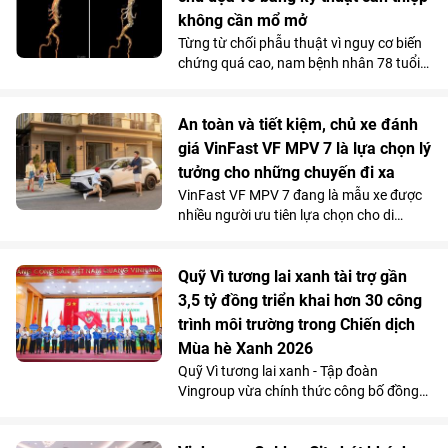
rộng rãi, khả năng tăng tốc mượt và chi
không cần mổ mở
phí sử dụng thấp đến khó tin giúp mẫu
Từng từ chối phẫu thuật vì nguy cơ biến
MPV điện vừa trở thành “xe ruột” của
chứng quá cao, nam bệnh nhân 78 tuổi
anh trong công việc, vừa phục vụ trọn
mang khối phình động mạch chủ ngực -
vẹn nhu cầu gia đình.
bụng 76mm có dấu hiệu dọa vỡ, đã được
các bác sĩ Vinmec Times City điều trị
An toàn và tiết kiệm, chủ xe đánh
thành công. Bí quyết nằm ở kỹ thuật tái
giá VinFast VF MPV 7 là lựa chọn lý
tạo hệ thống mạch tạng mà không cần
tưởng cho những chuyến đi xa
mở ngực hay mở bụng.
VinFast VF MPV 7 đang là mẫu xe được
nhiều người ưu tiên lựa chọn cho di
chuyển đường dài nhờ khả năng vận
hành “lực, nhanh, mượt, mạnh”, an toàn
mà vẫn tiết kiệm chi phí.
Quỹ Vì tương lai xanh tài trợ gần
3,5 tỷ đồng triển khai hơn 30 công
trình môi trường trong Chiến dịch
Mùa hè Xanh 2026
Quỹ Vì tương lai xanh - Tập đoàn
Vingroup vừa chính thức công bố đồng
hành cùng Chiến dịch Mùa hè Xanh 2026
với tổng kinh phí tài trợ gần 3,5 tỷ đồng.