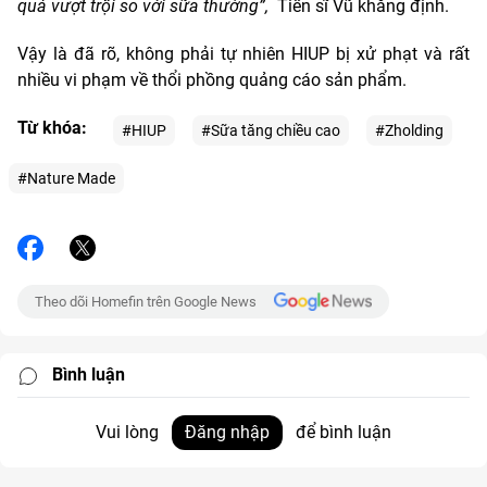
quả vượt trội so với sữa thường”,
Tiến sĩ Vũ khẳng định.
Vậy là đã rõ, không phải tự nhiên HIUP bị xử phạt và rất
nhiều vi phạm về thổi phồng quảng cáo sản phẩm.
Từ khóa:
#HIUP
#Sữa tăng chiều cao
#Zholding
#Nature Made
Theo dõi Homefin trên Google News
Bình luận
Vui lòng
Đăng nhập
để bình luận