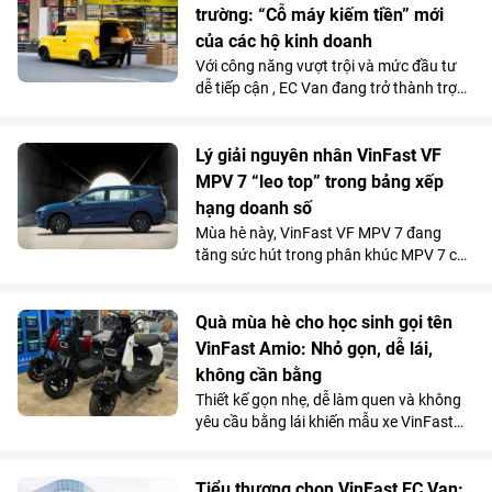
trường: “Cỗ máy kiếm tiền” mới
của các hộ kinh doanh
Với công năng vượt trội và mức đầu tư
dễ tiếp cận , EC Van đang trở thành trợ
thủ đắc lực của nhiều tiểu thương, hộ
kinh doanh. Sức hút này được phản ánh
rõ qua doanh số 1.092 xe bán ra trong
Lý giải nguyên nhân VinFast VF
tháng 5/2026, giúp mẫu xe tải điện của
MPV 7 “leo top” trong bảng xếp
VinFast góp mặt trong top 10 xe bán
hạng doanh số
chạy nhất toàn thị trường.
Mùa hè này, VinFast VF MPV 7 đang
tăng sức hút trong phân khúc MPV 7 chỗ
khi là lựa chọn vừa tiện nghi, vừa kinh tế
vượt trội so với xe xăng cho những
chuyến đi xa.
Quà mùa hè cho học sinh gọi tên
VinFast Amio: Nhỏ gọn, dễ lái,
không cần bằng
Thiết kế gọn nhẹ, dễ làm quen và không
yêu cầu bằng lái khiến mẫu xe VinFast
Amio càng “hot” hơn trong mùa hè, đặc
biệt với nhóm học sinh và những khách
hàng có nhu cầu di chuyển cự ly ngắn.
Tiểu thương chọn VinFast EC Van: