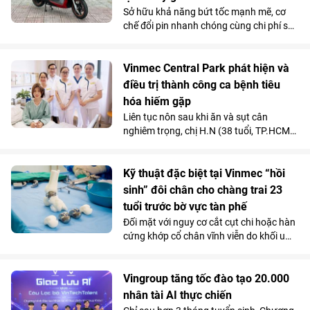
Sở hữu khả năng bứt tốc mạnh mẽ, cơ
chế đổi pin nhanh chóng cùng chi phí sử
dụng siêu tiết kiệm, Kinet - xe máy điện
tân binh của VinFast - được đánh giá là
lựa chọn sáng giá hơn hẳn so với những
Vinmec Central Park phát hiện và
mẫu xe tay ga chạy xăng trên thị trường.
điều trị thành công ca bệnh tiêu
hóa hiếm gặp
Liên tục nôn sau khi ăn và sụt cân
nghiêm trọng, chị H.N (38 tuổi, TP.HCM)
được các bác sĩ chẩn đoán mắc hội
chứng động mạch mạc treo tràng trên -
căn bệnh tiêu hóa hiếm gặp chỉ chiếm
Kỹ thuật đặc biệt tại Vinmec “hồi
dưới 0,3% dân số.
sinh” đôi chân cho chàng trai 23
tuổi trước bờ vực tàn phế
Đối mặt với nguy cơ cắt cụt chi hoặc hàn
cứng khớp cổ chân vĩnh viễn do khối u
tàn phá, một chàng trai 23 tuổi đã được
“hồi sinh” vận động nhờ kỹ thuật thay
toàn bộ xương sên bằng vật liệu
Vingroup tăng tốc đào tạo 20.000
Titanium in 3D tại Bệnh viện Đa khoa
nhân tài AI thực chiến
Quốc tế Vinmec Times City.