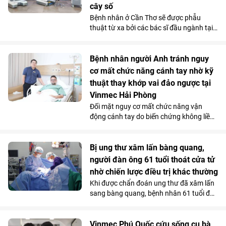
cây số
Bệnh nhân ở Cần Thơ sẽ được phẫu
thuật từ xa bởi các bác sĩ đầu ngành tại
Hà Nội, thông qua hệ thống robot
Toumai tối tân lần đầu tiên có mặt tại
Việt Nam. Bước đi chiến lược này của
Bệnh nhân người Anh tránh nguy
Vinmec đã chính thức hiện thực hóa mô
cơ mất chức năng cánh tay nhờ kỹ
hình “y tế không khoảng cách” ở nước ta.
thuật thay khớp vai đảo ngược tại
Vinmec Hải Phòng
Đối mặt nguy cơ mất chức năng vận
động cánh tay do biến chứng không liền
xương sau phẫu thuật điều trị gãy phức
tạp đầu trên xương cánh tay, bệnh nhân
người Anh đã được điều trị thành công
Bị ung thư xâm lấn bàng quang,
bằng kỹ thuật thay khớp vai đảo ngược
người đàn ông 61 tuổi thoát cửa tử
(Reverse Shoulder Arthroplasty) - kỹ
nhờ chiến lược điều trị khác thường
thuật lần đầu tiên được triển khai tại
Khi được chẩn đoán ung thư đã xâm lấn
Bệnh viện Đa khoa Quốc tế Vinmec Hải
sang bàng quang, bệnh nhân 61 tuổi đã
Phòng.
nghĩ đến kịch bản xấu nhất. Nhưng tại
Vinmec Cần Thơ, các bác sĩ không lựa
chọn phẫu thuật ngay mà quyết định
Vinmec Phú Quốc cứu sống cụ bà