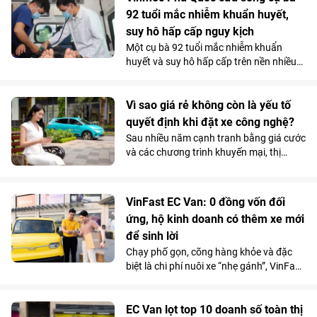
điều trị theo một hướng hoàn toàn khác.
92 tuổi mắc nhiễm khuẩn huyết,
Và chính quyết định tưởng chừng trái
suy hô hấp cấp nguy kịch
ngược ấy lại trở thành bước ngoặt giúp
Một cụ bà 92 tuổi mắc nhiễm khuẩn
người bệnh vượt qua “cửa tử”.
huyết và suy hô hấp cấp trên nền nhiều
bệnh lý phức tạp, đã được các bác sĩ
Vinmec Phú Quốc cứu sống bằng chiến
lược hồi sức cá thể hóa, hạn chế tối đa
Vì sao giá rẻ không còn là yếu tố
các can thiệp xâm lấn nguy hiểm.
quyết định khi đặt xe công nghệ?
Sau nhiều năm cạnh tranh bằng giá cước
và các chương trình khuyến mại, thị
trường gọi xe Việt Nam đang bước vào
giai đoạn cạnh tranh mới. Khi mức chênh
lệch giá giữa các nền tảng ngày càng thu
VinFast EC Van: 0 đồng vốn đối
hẹp, người dùng có xu hướng quan tâm
ứng, hộ kinh doanh có thêm xe mới
nhiều hơn đến những yếu tố như thời
để sinh lời
gian xe đón, chất lượng phương tiện hay
sự ổn định của dịch vụ.
Chạy phố gọn, cõng hàng khỏe và đặc
biệt là chi phí nuôi xe “nhẹ gánh”, VinFast
EC Van đang giúp các ông chủ thu hồi
vốn nhanh và tối đa hóa lợi nhuận.
EC Van lọt top 10 doanh số toàn thị