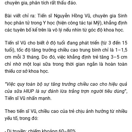
chuyên gia, phân tích rất thấu đáo.
Bài viết chỉ ra: Tiến sĩ Nguyễn Hồng Vũ, chuyên gia Sinh
học phân tử trong Y học (hiện công tác tại Mỹ), khẳng định
các tuyên bố kể trên là vô lý nếu nhìn từ góc độ khoa học.
Tiến sĩ Vũ cho biết ở độ tuổi đang phát triển (từ 3 đến 15
tuổi), tốc độ tăng trưởng chiều cao
trung bình chỉ là 1–1,5
cm mỗi 3 tháng. Do đó, việc khẳng định trẻ tăng 3–5 cm
chỉ nhờ một loại sữa trong thời gian ngắn là hoàn toàn
thiếu cơ sở khoa học.
“Việc quy toàn bộ sự tăng trưởng chiều cao cho hiệu quả
của sữa HIUP là sự đánh lừa trắng trợn người tiêu dùng
”,
Tiến sĩ Vũ nhấn mạnh.
Theo tiến sĩ Vũ, chiều cao của trẻ chịu ảnh hưởng từ nhiều
yếu tố, trong đó:
- Di truyền: chiếm khoảng 60–80%