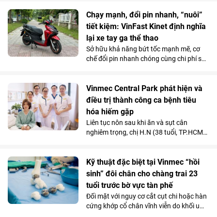
Chạy mạnh, đổi pin nhanh, “nuôi”
tiết kiệm: VinFast Kinet định nghĩa
lại xe tay ga thể thao
Sở hữu khả năng bứt tốc mạnh mẽ, cơ
chế đổi pin nhanh chóng cùng chi phí sử
dụng siêu tiết kiệm, Kinet - xe máy điện
tân binh của VinFast - được đánh giá là
lựa chọn sáng giá hơn hẳn so với những
Vinmec Central Park phát hiện và
mẫu xe tay ga chạy xăng trên thị trường.
điều trị thành công ca bệnh tiêu
hóa hiếm gặp
Liên tục nôn sau khi ăn và sụt cân
nghiêm trọng, chị H.N (38 tuổi, TP.HCM)
được các bác sĩ chẩn đoán mắc hội
chứng động mạch mạc treo tràng trên -
căn bệnh tiêu hóa hiếm gặp chỉ chiếm
Kỹ thuật đặc biệt tại Vinmec “hồi
dưới 0,3% dân số.
sinh” đôi chân cho chàng trai 23
tuổi trước bờ vực tàn phế
Đối mặt với nguy cơ cắt cụt chi hoặc hàn
cứng khớp cổ chân vĩnh viễn do khối u
tàn phá, một chàng trai 23 tuổi đã được