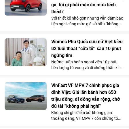
ga, tội gì phải mặc áo mưa lếch
thếch”
Với thiết kế nhỏ gọn nhưng vẫn đảm bảo
tiện nghi cùng mức giá sở hữu “không
tưởng”, VinFast VF 2 đang tạo nên một
“làn sóng” chuẩn bị đặt cọc trong cộng
đồng phái đẹp trước ngày mở cổng chính
Vinmec Phú Quốc cứu nữ Việt kiều
thức vào 15/7.
82 tuổi thoát “cửa tử” sau 10 phút
ngừng tim
Ngừng tuần hoàn ngoại viện 10 phút,
tiên lượng tử vong và di chứng thần kinh
rất cao do bị đuối nước, thế nhưng cụ bà
82 tuổi đã hồi phục ngoạn mục và trở về
cuộc sống bình thường chỉ sau một tuần
VinFast VF MPV 7 chinh phục gia
điều trị tại Bệnh viện Đa khoa Vinmec
đình Việt: Giá lăn bánh hơn 650
Phú Quốc.
triệu đồng, đi đông vẫn rộng, chở
đủ tải “không phải nghĩ”
Không chỉ ghi điểm bởi không gian
thoáng đãng, VF MPV 7 còn chứng tỏ
được năng lực vận hành phục vụ tốt cho