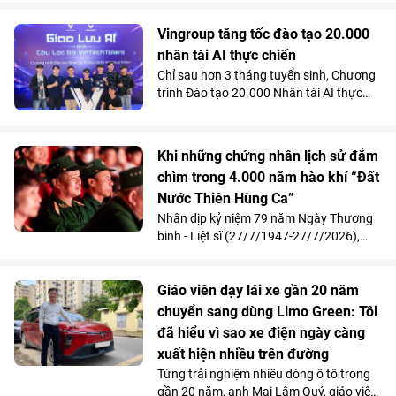
“hồi sinh” vận động nhờ kỹ thuật thay
toàn bộ xương sên bằng vật liệu
Vingroup tăng tốc đào tạo 20.000
Titanium in 3D tại Bệnh viện Đa khoa
nhân tài AI thực chiến
Quốc tế Vinmec Times City.
Chỉ sau hơn 3 tháng tuyển sinh, Chương
trình Đào tạo 20.000 Nhân tài AI thực
chiến do Vingroup khởi xướng đã thu hút
gần 2.000 học viên. Song song với kết
quả 100% học viên đạt chuẩn khóa I
Khi những chứng nhân lịch sử đắm
được mời làm việc ngay sau khi tốt
chìm trong 4.000 năm hào khí “Đất
nghiệp, Chương trình đang tăng tốc mở
Nước Thiên Hùng Ca”
rộng quy mô đào tạo nhằm đảm bảo
mục tiêu cung cấp từ 10.000 - 20.000
Nhân dịp kỷ niệm 79 năm Ngày Thương
nhân tài AI trong vòng 2 năm, đáp ứng
binh - Liệt sĩ (27/7/1947-27/7/2026),
nhu cầu nhân lực công nghệ ngày càng
Vinpearl phối hợp cùng Quỹ Thiện Tâm tổ
cao của đất nước.
chức chương trình tri ân, mời 211 cựu
chiến thưởng thức show diễn “Đất Nước
Giáo viên dạy lái xe gần 20 năm
Thiên Hùng Ca” tại Vinpearl Theatre
chuyển sang dùng Limo Green: Tôi
Ocean City. Phản hồi xúc động của chính
đã hiểu vì sao xe điện ngày càng
những người từng đi qua chiến tranh đã
xuất hiện nhiều trên đường
góp phần khẳng định ý nghĩa nhân văn
Từng trải nghiệm nhiều dòng ô tô trong
và giá trị lan tỏa của tác phẩm nghệ
gần 20 năm, anh Mai Lâm Quý, giáo viên
thuật lấy cảm hứng từ hơn 4.000 năm