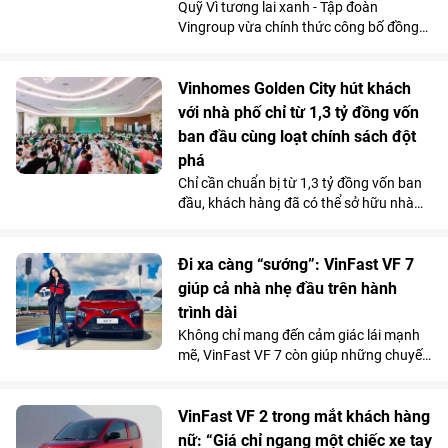
Quỹ Vì tương lai xanh - Tập đoàn
Vingroup vừa chính thức công bố đồng
hành cùng Chiến dịch Mùa hè Xanh 2026
với tổng kinh phí tài trợ gần 3,5 tỷ đồng.
Nguồn lực này sẽ được sử dụng để triển
Vinhomes Golden City hút khách
khai hơn 30 công trình môi trường cộng
với nhà phố chỉ từ 1,3 tỷ đồng vốn
đồng tại 11 tỉnh, thành phố, góp phần cải
ban đầu cùng loạt chính sách đột
thiện điều kiện sống, bảo vệ môi trường
phá
và mang lại lợi ích cho hơn 100.000
Chỉ cần chuẩn bị từ 1,3 tỷ đồng vốn ban
người dân trên cả nước.
đầu, khách hàng đã có thể sở hữu nhà
phố 4 tầng tại Vinhomes Golden City (Hải
Phòng). Mức giá chỉ ngang căn hộ trung
tâm cùng chính sách hỗ trợ lãi suất tốt
Đi xa càng “sướng”: VinFast VF 7
bậc nhất thị trường từ chủ đầu tư đang
giúp cả nhà nhẹ đầu trên hành
giúp dự án thu hút người mua ở thực lẫn
trình dài
nhà đầu tư tìm kiếm sản phẩm có khả
Không chỉ mang đến cảm giác lái mạnh
năng khai thác kinh doanh và tăng giá
mẽ, VinFast VF 7 còn giúp những chuyến
lâu dài.
đi xa trở nên nhẹ nhàng hơn nhờ hệ
thống ADAS toàn diện, giảm áp lực cầm
lái trên mọi cung đường.
VinFast VF 2 trong mắt khách hàng
nữ: “Giá chỉ ngang một chiếc xe tay