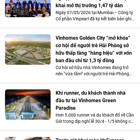
khai mở thị trưởng 1,47 tỷ dân
Ngày 07/05/2026 tại Mumbai – Công ty
Cổ phần Vinpearl đã ký kết biên bản ghi
nhớ (MoU) với Thomas Cook India, SOTC
Travel và MakeMyTrip - ba doanh nghiệp
du lịch lữ hành hàng đầu Ấn Độ. Đây là
Vinhomes Golden City “mở khóa”
bước đi chiến lược nhằm tiếp cận trực
cơ hội để người trẻ Hải Phòng sở
tiếp và toàn diện tới mọi phân khúc
hữu thấp tầng “hàng hiệu” với vốn
khách hàng, góp phần đưa Việt Nam
ban đầu chỉ từ 1,3 tỷ đồng
thành “điểm đến ưu tiên” tại thị trường
Cơ hội sở hữu nhà Vinhomes đang trở
đông dân nhất hành tinh.
nên “vừa tầm” với người trẻ Hải Phòng
khi Vinhomes Golden City (Dương Kinh)
giới thiệu dòng nhà phố với chi phí ban
đầu chỉ từ 1,3 tỷ đồng. Không chỉ giải bài
Khi runner, du khách thành nhà
toán tài chính, dự án còn mở ra một
đầu tư tại Vinhomes Green
không gian sống mới - nơi những người
Paradise
trẻ có thể tận hưởng chuẩn sống
Hơn 5.000 runner và du khách đổ về Cần
Vinhomes trong một khu đô thị hiện đại,
Giờ trong dịp nghỉ lễ 30/4 - 1/5 không chỉ
giàu tiềm năng khai thác cũng như tăng
tạo nên một sự kiện thể thao, du lịch
giá.
hiếm thấy, mà còn mở ra một góc nhìn
khác về cơ hội an cư và đầu tư tại siêu đô