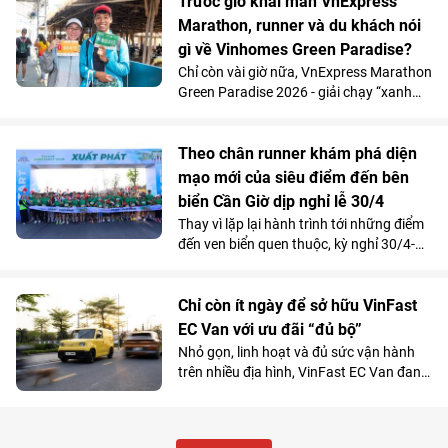
Trước giờ khai màn VnExpress
thị biển. Khi những bước chân chinh
Marathon, runner và du khách nói
phục đường chạy xuyên rừng chạm biển
gì về Vinhomes Green Paradise?
khép lại, nhiều người ở lại lâu hơn để
Chỉ còn vài giờ nữa, VnExpress Marathon
quan sát và đi đến quyết định xuống tiền
Green Paradise 2026 - giải chạy “xanh
một cách đầy quyết đoán.
nhất hệ thống” - sẽ chính thức bắt đầu.
Dòng người vẫn không ngớt đổ về khu
vực nhận racekit, khoe dáng tại các điểm
Theo chân runner khám phá diện
check-in, khám phá những cung đường
mạo mới của siêu điểm đến bên
thênh thang mà chỉ vài tháng trước còn
biển Cần Giờ dịp nghỉ lễ 30/4
là mặt biển, tìm hiểu dự án tại văn phòng
Thay vì lặp lại hành trình tới những điểm
bán hàng… Tất cả tạo nên một bức tranh
đến ven biển quen thuộc, kỳ nghỉ 30/4-
vừa náo nhiệt, vừa giàu cảm xúc về một
1/5 năm nay mở ra một lựa chọn mới
siêu điểm đến đang “thức giấc” ở phía
cho người dân TP.HCM: đến Cần Giờ
Nam TP.HCM.
chạy giữa rừng - biển, xem pháo hoa,
Chỉ còn ít ngày để sở hữu VinFast
thưởng thức ẩm thực, lái thử xe VinFast
EC Van với ưu đãi “đủ bộ”
và khám phá diện mạo siêu đô thị ESG++
Nhỏ gọn, linh hoạt và đủ sức vận hành
đầu tiên của Việt Nam - Vinhomes Green
trên nhiều địa hình, VinFast EC Van đang
Paradise.
cho thấy là lựa chọn sáng giá cho mọi
nhu cầu thực tế của tiểu thương, doanh
nghiệp nhỏ.