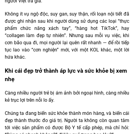
người Việt trả giá.
Không ít vụ ngộ độc, suy gan, suy thận, rối loạn nội tiết đã
được ghi nhận sau khi người dùng sử dụng các loại “thực
phẩm chức năng xách tay”, “hàng hot TikTok”, hay
“collagen làm đẹp tự nhiên”. Nhưng sau mỗi vụ việc, khi
cơn bão qua đi, mọi người lại quên rất nhanh — để rồi tiếp
tục lao vào “cơn nghiện” mới, với một KOL khác, một lời
hứa khác.
Khi cái đẹp trở thành áp lực và sức khỏe bị xem
nhẹ
Càng nhiều người trẻ bị ám ảnh bởi ngoại hình, càng nhiều
kẻ trục lợi trên nỗi lo ấy.
Chúng ta đang biến sức khỏe thành món hàng, và biến cái
đẹp thành thước đo giá trị. Người ta không còn quan tâm
tới việc sản phẩm có được Bộ Y tế cấp phép, mà chỉ hỏi: