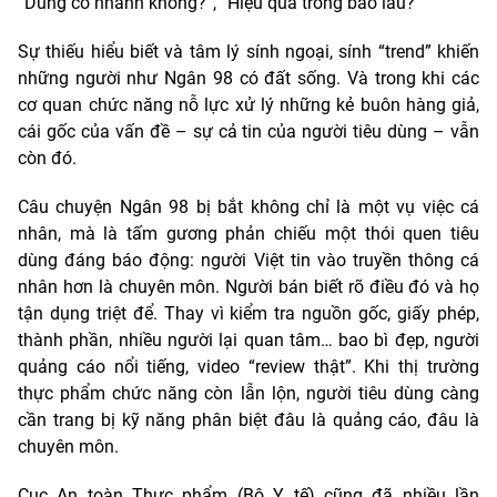
“Dùng có nhanh không?”, “Hiệu quả trong bao lâu?”
Sự thiếu hiểu biết và tâm lý sính ngoại, sính “trend” khiến
những người như Ngân 98 có đất sống. Và trong khi các
cơ quan chức năng nỗ lực xử lý những kẻ buôn hàng giả,
cái gốc của vấn đề – sự cả tin của người tiêu dùng – vẫn
còn đó.
Câu chuyện Ngân 98 bị bắt không chỉ là một vụ việc cá
nhân, mà là tấm gương phản chiếu một thói quen tiêu
dùng đáng báo động: người Việt tin vào truyền thông cá
nhân hơn là chuyên môn. Người bán biết rõ điều đó và họ
tận dụng triệt để. Thay vì kiểm tra nguồn gốc, giấy phép,
thành phần, nhiều người lại quan tâm… bao bì đẹp, người
quảng cáo nổi tiếng, video “review thật”. Khi thị trường
thực phẩm chức năng còn lẫn lộn, người tiêu dùng càng
cần trang bị kỹ năng phân biệt đâu là quảng cáo, đâu là
chuyên môn.
Cục An toàn Thực phẩm (Bộ Y tế) cũng đã nhiều lần