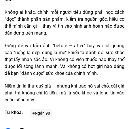
Không ai khác, chính mỗi người tiêu dùng phải học cách
“đọc” thành phần sản phẩm, kiểm tra nguồn gốc, hiểu cơ
thể mình cần gì – thay vì tin vào hình ảnh hoàn hảo được
dàn dựng trên mạng.
Đừng để vài tấm ảnh “before – after” hay vài lời quảng
cáo “uống là đẹp, dùng là mê” khiến ta đánh đổi sức khỏe
thật lấy nhan sắc ảo. Vì không có viên thuốc nào thay thế
được lối sống lành mạnh. Và không có hot girl nào đáng
để bạn "đánh cược" sức khỏe của chính mình.
Niềm tin là thứ quý giá — nhưng khi trao nó sai chỗ, cái giá
phải trả không chỉ là tiền, mà là sức khỏe và lòng tin vào
cuộc sống này.
Từ khóa:
#Ngân 98