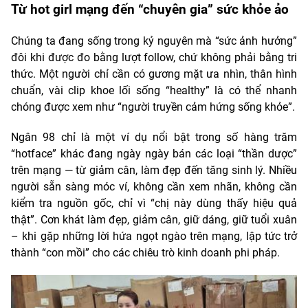
Từ hot girl mạng đến “chuyên gia” sức khỏe ảo
Chúng ta đang sống trong kỷ nguyên mà “sức ảnh hưởng”
đôi khi được đo bằng lượt follow, chứ không phải bằng tri
thức. Một người chỉ cần có gương mặt ưa nhìn, thân hình
chuẩn, vài clip khoe lối sống “healthy” là có thể nhanh
chóng được xem như “người truyền cảm hứng sống khỏe”.
Ngân 98 chỉ là một ví dụ nổi bật trong số hàng trăm
“hotface” khác đang ngày ngày bán các loại “thần dược”
trên mạng — từ giảm cân, làm đẹp đến tăng sinh lý. Nhiều
người sẵn sàng móc ví, không cần xem nhãn, không cần
kiểm tra nguồn gốc, chỉ vì “chị này dùng thấy hiệu quả
thật”. Cơn khát làm đẹp, giảm cân, giữ dáng, giữ tuổi xuân
– khi gặp những lời hứa ngọt ngào trên mạng, lập tức trở
thành “con mồi” cho các chiêu trò kinh doanh phi pháp.