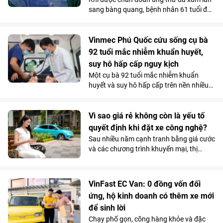
Bệnh viện Đa khoa Quốc tế Vinmec Hải
sang bàng quang, bệnh nhân 61 tuổi đã
Phòng.
nghĩ đến kịch bản xấu nhất. Nhưng tại
Vinmec Cần Thơ, các bác sĩ không lựa
chọn phẫu thuật ngay mà quyết định
Vinmec Phú Quốc cứu sống cụ bà
điều trị theo một hướng hoàn toàn khác.
92 tuổi mắc nhiễm khuẩn huyết,
Và chính quyết định tưởng chừng trái
suy hô hấp cấp nguy kịch
ngược ấy lại trở thành bước ngoặt giúp
Một cụ bà 92 tuổi mắc nhiễm khuẩn
người bệnh vượt qua “cửa tử”.
huyết và suy hô hấp cấp trên nền nhiều
bệnh lý phức tạp, đã được các bác sĩ
Vinmec Phú Quốc cứu sống bằng chiến
lược hồi sức cá thể hóa, hạn chế tối đa
Vì sao giá rẻ không còn là yếu tố
các can thiệp xâm lấn nguy hiểm.
quyết định khi đặt xe công nghệ?
Sau nhiều năm cạnh tranh bằng giá cước
và các chương trình khuyến mại, thị
trường gọi xe Việt Nam đang bước vào
giai đoạn cạnh tranh mới. Khi mức chênh
lệch giá giữa các nền tảng ngày càng thu
VinFast EC Van: 0 đồng vốn đối
hẹp, người dùng có xu hướng quan tâm
ứng, hộ kinh doanh có thêm xe mới
nhiều hơn đến những yếu tố như thời
để sinh lời
gian xe đón, chất lượng phương tiện hay
sự ổn định của dịch vụ.
Chạy phố gọn, cõng hàng khỏe và đặc