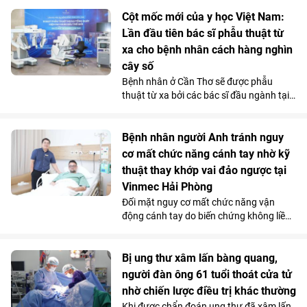
các gia đình qua những chuyến đi dài.
Chi phí sử dụng tiết kiệm và những ưu
Cột mốc mới của y học Việt Nam:
đãi hấp dẫn càng khiến mẫu MPV điện 7
Lần đầu tiên bác sĩ phẫu thuật từ
chỗ tăng sức hút trong tháng 7.
xa cho bệnh nhân cách hàng nghìn
cây số
Bệnh nhân ở Cần Thơ sẽ được phẫu
thuật từ xa bởi các bác sĩ đầu ngành tại
Hà Nội, thông qua hệ thống robot
Toumai tối tân lần đầu tiên có mặt tại
Việt Nam. Bước đi chiến lược này của
Bệnh nhân người Anh tránh nguy
Vinmec đã chính thức hiện thực hóa mô
cơ mất chức năng cánh tay nhờ kỹ
hình “y tế không khoảng cách” ở nước ta.
thuật thay khớp vai đảo ngược tại
Vinmec Hải Phòng
Đối mặt nguy cơ mất chức năng vận
động cánh tay do biến chứng không liền
xương sau phẫu thuật điều trị gãy phức
tạp đầu trên xương cánh tay, bệnh nhân
người Anh đã được điều trị thành công
Bị ung thư xâm lấn bàng quang,
bằng kỹ thuật thay khớp vai đảo ngược
người đàn ông 61 tuổi thoát cửa tử
(Reverse Shoulder Arthroplasty) - kỹ
nhờ chiến lược điều trị khác thường
thuật lần đầu tiên được triển khai tại
Khi được chẩn đoán ung thư đã xâm lấn