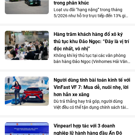
trong phân khúc
Loạt ưu đãi “hạng nặng” trong tháng
5/2026 như hỗ trợ trực tiếp đến 13% giá
bán, chính sách trả trước 0 đồng cùng
đặc quyền sạc miễn phí suốt 3 năm đang
giúp VinFast VF 9 tạo lợi thế rõ rệt trong
Hàng trăm khách hàng đổ xô ký
phân khúc SUV full-size.
thủ tục khu Đảo Ngọc: “Đây là vị trí
độc nhất, vô nhị”
Không khí ký thủ tục tại các văn phòng
bán hàng Đảo Ngọc (Vinhomes Hải Vân
Bay, Đà Nẵng) trên toàn quốc liên tục
nóng lên sau sự kiện ráp căn ngày 10/5.
Riêng trong ngày 11/5, đã có 286 căn
Người dùng tính bài toán kinh tế với
hoàn tất thỏa thuận ký quỹ. Quỹ đất ven
VinFast VF 7: Mua dễ, nuôi nhẹ, lời
biển sở hữu lâu dài cùng uy tín
hơn hẳn xe xăng
Vinhomes, tiến độ “nhanh như gió” và
Dù trả thẳng hay trả góp, người dùng
chính sách tài chính linh hoạt đã “chắp
Việt đều có thể tận dụng chính sách tài
cánh” cho nhiều khách hàng xuống tiền.
chính thiết thực từ VinFast để sở hữu xe
Nhiều người bày tỏ “hài lòng và nhẹ
điện VF 7 với mức giá và chi phí vận hành
nhõm” khi chính thức sở hữu căn nhà
tối ưu.
Vinpearl hợp tác với 3 doanh
ưng ý.
nghiệp lữ hành hàng đầu Ấn Độ