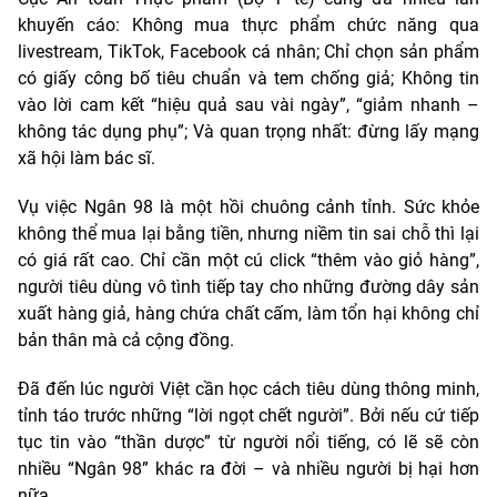
khuyến cáo: Không mua thực phẩm chức năng qua
livestream, TikTok, Facebook cá nhân; Chỉ chọn sản phẩm
có giấy công bố tiêu chuẩn và tem chống giả; Không tin
vào lời cam kết “hiệu quả sau vài ngày”, “giảm nhanh –
không tác dụng phụ”; Và quan trọng nhất: đừng lấy mạng
xã hội làm bác sĩ.
Vụ việc Ngân 98 là một hồi chuông cảnh tỉnh. Sức khỏe
không thể mua lại bằng tiền, nhưng niềm tin sai chỗ thì lại
có giá rất cao. Chỉ cần một cú click “thêm vào giỏ hàng”,
người tiêu dùng vô tình tiếp tay cho những đường dây sản
xuất hàng giả, hàng chứa chất cấm, làm tổn hại không chỉ
bản thân mà cả cộng đồng.
Đã đến lúc người Việt cần học cách tiêu dùng thông minh,
tỉnh táo trước những “lời ngọt chết người”. Bởi nếu cứ tiếp
tục tin vào “thần dược” từ người nổi tiếng, có lẽ sẽ còn
nhiều “Ngân 98” khác ra đời – và nhiều người bị hại hơn
nữa.