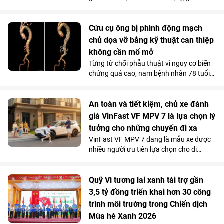
tại Trung tâm Giáo dục nghề nghiệp Thủ
lịch sử, văn hóa và bản sắc Việt Nam.
Đô (Hà Nội) thừa nhận, VinFast Limo
Green đã thay đổi hoàn toàn góc nhìn
Cứu cụ ông bị phình động mạch
của anh về xe điện. Không gian 7 chỗ
chủ dọa vỡ bằng kỹ thuật can thiệp
rộng rãi, khả năng tăng tốc mượt và chi
không cần mổ mở
phí sử dụng thấp đến khó tin giúp mẫu
Từng từ chối phẫu thuật vì nguy cơ biến
MPV điện vừa trở thành “xe ruột” của
chứng quá cao, nam bệnh nhân 78 tuổi
anh trong công việc, vừa phục vụ trọn
mang khối phình động mạch chủ ngực -
vẹn nhu cầu gia đình.
bụng 76mm có dấu hiệu dọa vỡ, đã được
các bác sĩ Vinmec Times City điều trị
An toàn và tiết kiệm, chủ xe đánh
thành công. Bí quyết nằm ở kỹ thuật tái
giá VinFast VF MPV 7 là lựa chọn lý
tạo hệ thống mạch tạng mà không cần
tưởng cho những chuyến đi xa
mở ngực hay mở bụng.
VinFast VF MPV 7 đang là mẫu xe được
nhiều người ưu tiên lựa chọn cho di
chuyển đường dài nhờ khả năng vận
hành “lực, nhanh, mượt, mạnh”, an toàn
mà vẫn tiết kiệm chi phí.
Quỹ Vì tương lai xanh tài trợ gần
3,5 tỷ đồng triển khai hơn 30 công
trình môi trường trong Chiến dịch
Mùa hè Xanh 2026