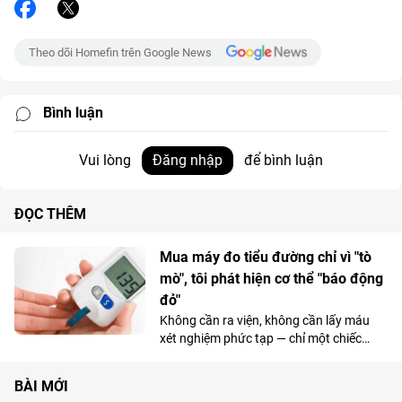
Theo dõi Homefin trên Google News
Bình luận
Vui lòng
Đăng nhập
để bình luận
ĐỌC THÊM
Mua máy đo tiểu đường chỉ vì "tò
mò", tôi phát hiện cơ thể "báo động
đỏ"
Không cần ra viện, không cần lấy máu
xét nghiệm phức tạp — chỉ một chiếc
máy đo nhỏ gọn, tôi (26 tuổi) đã phát
hiện đường huyết cao hơn mức bình
BÀI MỚI
thường.