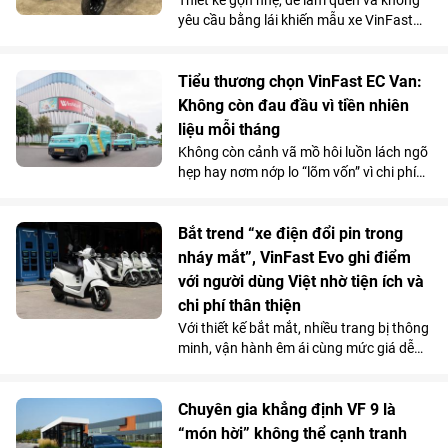
yêu cầu bằng lái khiến mẫu xe VinFast
Amio càng “hot” hơn trong mùa hè, đặc
biệt với nhóm học sinh và những khách
hàng có nhu cầu di chuyển cự ly ngắn.
Tiểu thương chọn VinFast EC Van:
Không còn đau đầu vì tiền nhiên
liệu mỗi tháng
Không còn cảnh vã mồ hôi luồn lách ngõ
hẹp hay nơm nớp lo “lõm vốn” vì chi phí
nhiên liệu, nhiều tiểu thương đang
chuyển hướng sang VinFast EC Van và
coi đây là “cỗ máy sinh lời”.
Bắt trend “xe điện đổi pin trong
nháy mắt”, VinFast Evo ghi điểm
với người dùng Việt nhờ tiện ích và
chi phí thân thiện
Với thiết kế bắt mắt, nhiều trang bị thông
minh, vận hành êm ái cùng mức giá dễ
tiếp cận, VinFast Evo hội tụ đủ yếu tố của
một chiếc xe “vạn người mê”.
Chuyên gia khẳng định VF 9 là
“món hời” không thể cạnh tranh