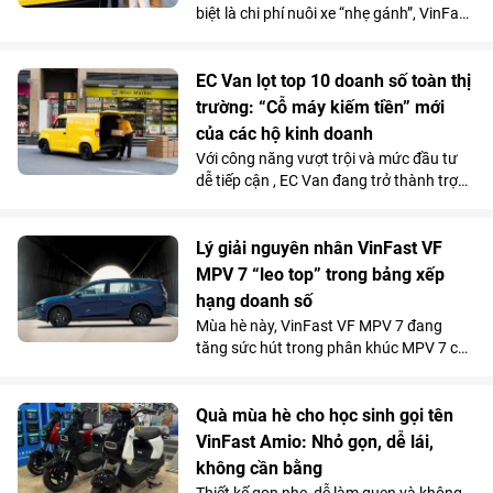
biệt là chi phí nuôi xe “nhẹ gánh”, VinFast
EC Van đang giúp các ông chủ thu hồi
vốn nhanh và tối đa hóa lợi nhuận.
EC Van lọt top 10 doanh số toàn thị
trường: “Cỗ máy kiếm tiền” mới
của các hộ kinh doanh
Với công năng vượt trội và mức đầu tư
dễ tiếp cận , EC Van đang trở thành trợ
thủ đắc lực của nhiều tiểu thương, hộ
kinh doanh. Sức hút này được phản ánh
rõ qua doanh số 1.092 xe bán ra trong
Lý giải nguyên nhân VinFast VF
tháng 5/2026, giúp mẫu xe tải điện của
MPV 7 “leo top” trong bảng xếp
VinFast góp mặt trong top 10 xe bán
hạng doanh số
chạy nhất toàn thị trường.
Mùa hè này, VinFast VF MPV 7 đang
tăng sức hút trong phân khúc MPV 7 chỗ
khi là lựa chọn vừa tiện nghi, vừa kinh tế
vượt trội so với xe xăng cho những
chuyến đi xa.
Quà mùa hè cho học sinh gọi tên
VinFast Amio: Nhỏ gọn, dễ lái,
không cần bằng
Thiết kế gọn nhẹ, dễ làm quen và không