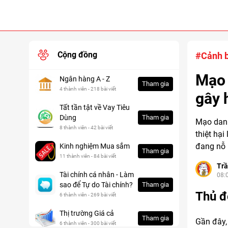
Cộng đồng
#Cảnh b
Mạo 
Ngân hàng A - Z
Tham gia
4 thành viên - 218 bài viết
gây 
Tất tần tật về Vay Tiêu
Dùng
Tham gia
Mạo danh
8 thành viên - 42 bài viết
thiệt hạ
đang nỗ 
Kinh nghiệm Mua sắm
Tham gia
11 thành viên - 84 bài viết
Trầ
Tài chính cá nhân - Làm
08:
sao để Tự do Tài chính?
Tham gia
Thủ đ
6 thành viên - 269 bài viết
Thị trường Giá cả
Tham gia
Gần đây,
6 thành viên - 300 bài viết