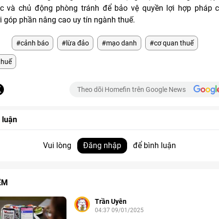
c và chủ động phòng tránh để bảo vệ quyền lợi hợp pháp c
i góp phần nâng cao uy tín ngành thuế.
#cảnh báo
#lừa đảo
#mạo danh
#cơ quan thuế
thuế
Theo dõi Homefin trên Google News
 luận
Vui lòng
Đăng nhập
để bình luận
ÊM
Trần Uyên
04:37 09/01/2025