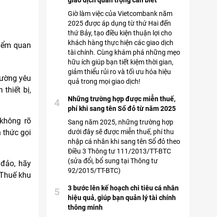
giao dịch quan trọng cần biết
Giờ làm việc của Vietcombank năm
2025 được áp dụng từ thứ Hai đến
thứ Bảy, tạo điều kiện thuận lợi cho
khách hàng thực hiện các giao dịch
điểm quan
tài chính. Cùng khám phá những mẹo
hữu ích giúp bạn tiết kiệm thời gian,
giảm thiểu rủi ro và tối ưu hóa hiệu
hường yêu
quả trong mọi giao dịch!
thiết bị,
Những trường hợp được miễn thuế,
4
phí khi sang tên Sổ đỏ từ năm 2025
không rõ
Sang năm 2025, những trường hợp
dưới đây sẽ được miễn thuế, phí thu
 thức gọi
nhập cá nhân khi sang tên Sổ đỏ theo
Điều 3 Thông tư 111/2013/TT-BTC
(sửa đổi, bổ sung tại Thông tư
 đảo, hãy
92/2015/TT-BTC)
 Thuế khu
3 bước lên kế hoạch chi tiêu cá nhân
5
hiệu quả, giúp bạn quản lý tài chính
thông minh