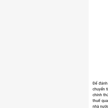
Để đánh 
chuyển t
chính th
thuế qua
nhà nước