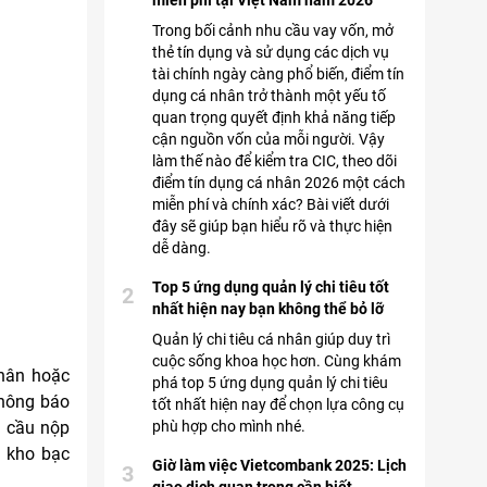
miễn phí tại Việt Nam năm 2026
Trong bối cảnh nhu cầu vay vốn, mở
thẻ tín dụng và sử dụng các dịch vụ
tài chính ngày càng phổ biến, điểm tín
dụng cá nhân trở thành một yếu tố
quan trọng quyết định khả năng tiếp
cận nguồn vốn của mỗi người. Vậy
làm thế nào để kiểm tra CIC, theo dõi
điểm tín dụng cá nhân 2026 một cách
miễn phí và chính xác? Bài viết dưới
đây sẽ giúp bạn hiểu rõ và thực hiện
dễ dàng.
Top 5 ứng dụng quản lý chi tiêu tốt
2
nhất hiện nay bạn không thể bỏ lỡ
Quản lý chi tiêu cá nhân giúp duy trì
cuộc sống khoa học hơn. Cùng khám
nhân hoặc
phá top 5 ứng dụng quản lý chi tiêu
thông báo
tốt nhất hiện nay để chọn lựa công cụ
phù hợp cho mình nhé.
u cầu nộp
n kho bạc
Giờ làm việc Vietcombank 2025: Lịch
3