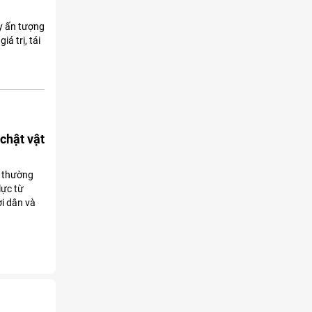
ây ấn tượng
á trị, tái
chật vật
ý thường
lực từ
i dân và