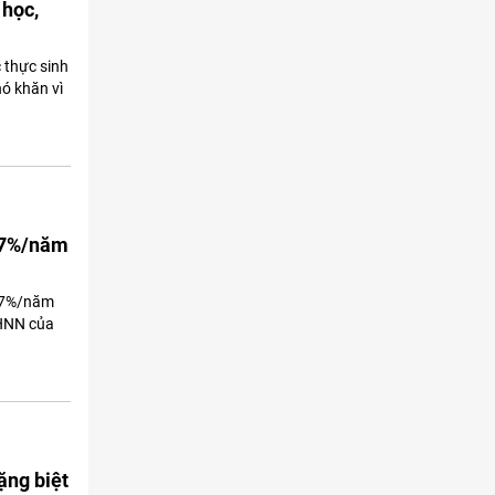
 học,
 thực sinh
ó khăn vì
4,7%/năm
4,7%/năm
NHNN của
ặng biệt