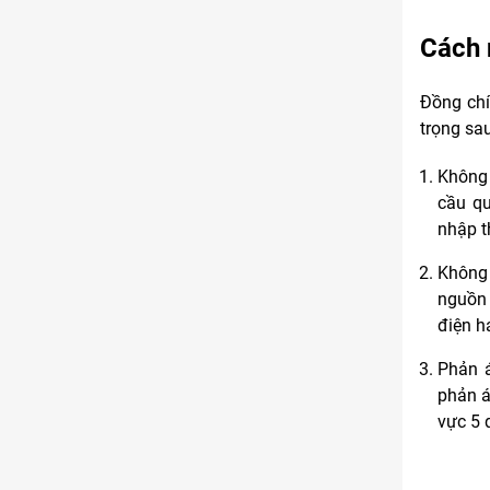
Cách 
Đồng chí
trọng sau
Không 
cầu qu
nhập t
Không 
nguồn 
điện h
Phản á
phản á
vực 5 