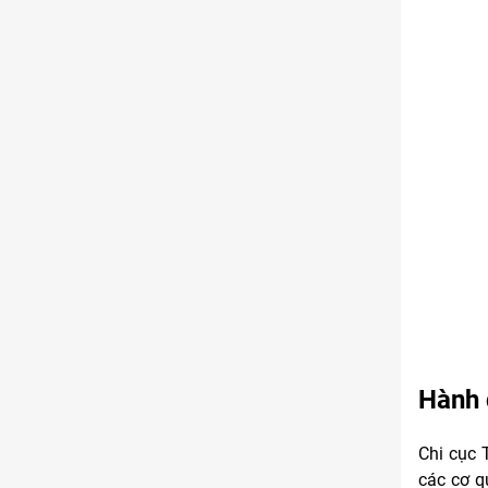
Hành 
Chi cục 
các cơ q