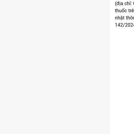
(địa chỉ:
Kinh doanh
thuốc tr
Tham gia
1 thành viên - 68 bài viết
nhật thô
142/202
Cảnh báo lừa đảo
Tham gia
8 thành viên - 82 bài viết
Bài toán Mua nhà
Tham gia
5 thành viên - 67 bài viết
Bảo vệ Người tiêu dùng
Tham gia
1 thành viên - 23 bài viết
Cùng Thảo luận
Tham gia
1 thành viên - 37 bài viết