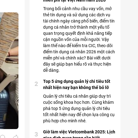
miễn phí tại Việt Nam năm 2026
Trong bối cảnh nhu cầu vay vốn, mở
thẻ tín dụng và sử dụng các dịch vụ
tài chính ngày càng phổ biến, điểm tín
dụng cá nhân trở thành một yếu tố
quan trọng quyết định khả năng tiếp
cận nguồn vốn của mỗi người. Vậy
làm thế nào để kiểm tra CIC, theo dõi
điểm tín dụng cá nhân 2026 một cách
miễn phí và chính xác? Bài viết dưới
đây sẽ giúp bạn hiểu rõ và thực hiện
dễ dàng.
Top 5 ứng dụng quản lý chi tiêu tốt
2
nhất hiện nay bạn không thể bỏ lỡ
Quản lý chi tiêu cá nhân giúp duy trì
cuộc sống khoa học hơn. Cùng khám
phá top 5 ứng dụng quản lý chi tiêu
tốt nhất hiện nay để chọn lựa công cụ
phù hợp cho mình nhé.
Giờ làm việc Vietcombank 2025: Lịch
3