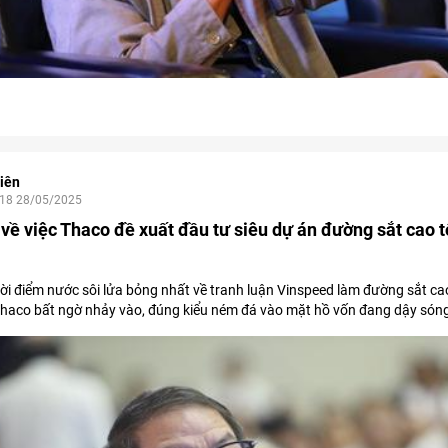
iên
:18 28/05/2025
 về việc Thaco đề xuất đầu tư siêu dự án đường sắt cao t
ời điểm nước sôi lửa bỏng nhất về tranh luận Vinspeed làm đường sắt ca
haco bất ngờ nhảy vào, đúng kiểu ném đá vào mặt hồ vốn đang dậy són