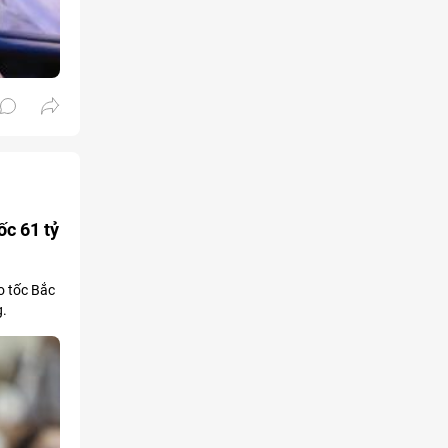
ốc 61 tỷ
o tốc Bắc
g.