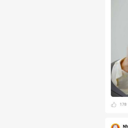
178
Nh