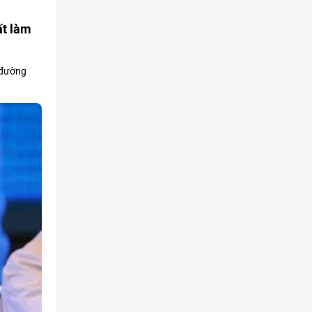
ất làm
 đường