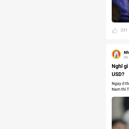
231
Nh
09
Nghĩ gì
USD?
Ngay ở th
Nam thì T