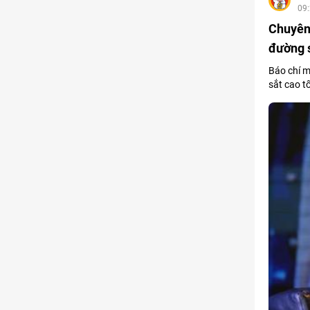
09
Chuyên 
đường 
Báo chí m
sắt cao t