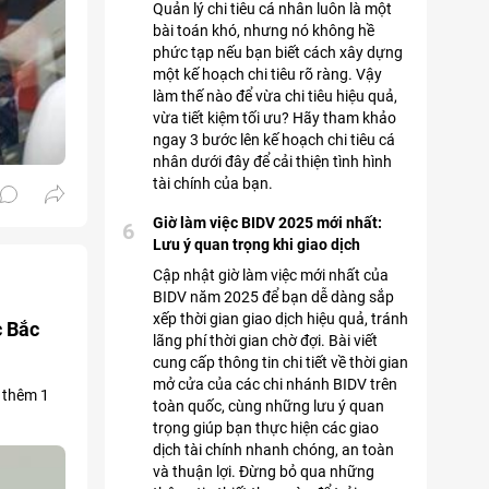
Quản lý chi tiêu cá nhân luôn là một
bài toán khó, nhưng nó không hề
phức tạp nếu bạn biết cách xây dựng
một kế hoạch chi tiêu rõ ràng. Vậy
làm thế nào để vừa chi tiêu hiệu quả,
vừa tiết kiệm tối ưu? Hãy tham khảo
ngay 3 bước lên kế hoạch chi tiêu cá
nhân dưới đây để cải thiện tình hình
tài chính của bạn.
Giờ làm việc BIDV 2025 mới nhất:
6
Lưu ý quan trọng khi giao dịch
Cập nhật giờ làm việc mới nhất của
BIDV năm 2025 để bạn dễ dàng sắp
xếp thời gian giao dịch hiệu quả, tránh
c Bắc
lãng phí thời gian chờ đợi. Bài viết
cung cấp thông tin chi tiết về thời gian
mở cửa của các chi nhánh BIDV trên
 thêm 1
toàn quốc, cùng những lưu ý quan
trọng giúp bạn thực hiện các giao
dịch tài chính nhanh chóng, an toàn
và thuận lợi. Đừng bỏ qua những