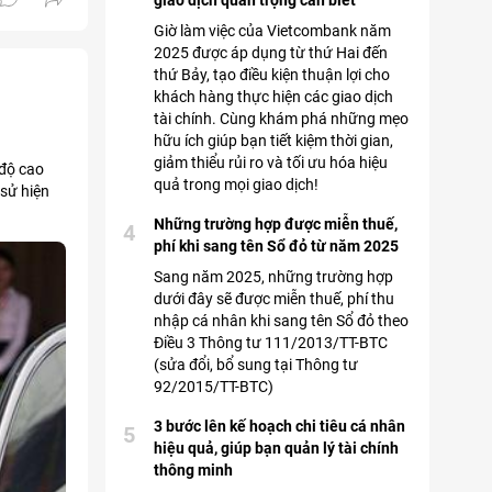
giao dịch quan trọng cần biết
Giờ làm việc của Vietcombank năm
2025 được áp dụng từ thứ Hai đến
thứ Bảy, tạo điều kiện thuận lợi cho
khách hàng thực hiện các giao dịch
tài chính. Cùng khám phá những mẹo
hữu ích giúp bạn tiết kiệm thời gian,
giảm thiểu rủi ro và tối ưu hóa hiệu
 độ cao
quả trong mọi giao dịch!
sử hiện
Những trường hợp được miễn thuế,
4
phí khi sang tên Sổ đỏ từ năm 2025
Sang năm 2025, những trường hợp
dưới đây sẽ được miễn thuế, phí thu
nhập cá nhân khi sang tên Sổ đỏ theo
Điều 3 Thông tư 111/2013/TT-BTC
(sửa đổi, bổ sung tại Thông tư
92/2015/TT-BTC)
3 bước lên kế hoạch chi tiêu cá nhân
5
hiệu quả, giúp bạn quản lý tài chính
thông minh