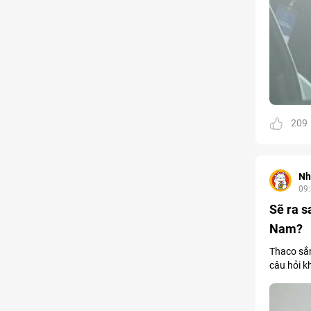
209
Nh
09
Sẽ ra s
Nam?
Thaco sắm
câu hỏi k