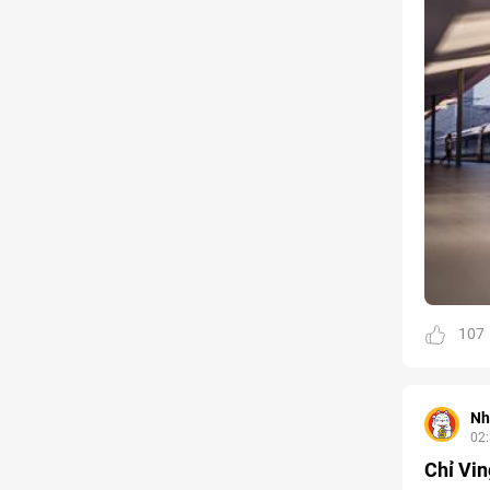
Kinh doanh
Tham gia
1 thành viên - 68 bài viết
Cảnh báo lừa đảo
Tham gia
8 thành viên - 82 bài viết
Bài toán Mua nhà
Tham gia
5 thành viên - 67 bài viết
Bảo vệ Người tiêu dùng
Tham gia
1 thành viên - 23 bài viết
Cùng Thảo luận
Tham gia
1 thành viên - 37 bài viết
107
Nh
02
Chỉ Vin