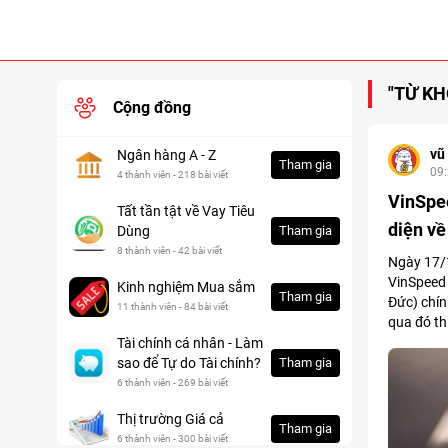
"TỪ KH
Cộng đồng
vũ
Ngân hàng A - Z
Tham gia
09
4 thành viên - 218 bài viết
VinSpee
Tất tần tật về Vay Tiêu
diện về
Dùng
Tham gia
8 thành viên - 42 bài viết
Ngày 17/1
VinSpeed
Kinh nghiệm Mua sắm
Tham gia
Đức) chín
11 thành viên - 84 bài viết
qua đó th
Tài chính cá nhân - Làm
sao để Tự do Tài chính?
Tham gia
6 thành viên - 269 bài viết
Thị trường Giá cả
Tham gia
6 thành viên - 300 bài viết