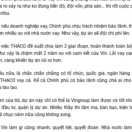
Rủi ro xảy ra như ko đúng tiến độ, đội vốn, phá sản… thì rốt cuộc
chịu.
 nếu doanh nghiệp vay, Chính phủ chịu trách nhiệm bảo lãnh, thì
n nhiều so với nhà nước vay. Như vậy, dự án sẽ đội chi phí lên.
 việc THACO đề xuất chia làm 2 giai đoạn, hoàn thành toàn bộ
hư vậy là chậm mất 2 năm so với cam kết của Vin. Lãi vay cao
, càng khiến dự án rủi ro hơn.
u nữa, là chắc chắn chẳng có tổ chức, quốc gia, ngân hàn
THACO vay cả. Kể cả Chính phủ có bảo lãnh cũng chả ai cho
à tào lao.
m của tôi, dự án này chỉ có thể là Vingroup làm được và tốt nhấ
 đầu tư, quản lý dự án. Nhiều thầy thì lắm ma, bàn bạc, kiện 
ả chục năm nữa cũng không xong.
Vin làm gì cũng nhanh, quyết liệt, quyết đoán. Nhà nước làm