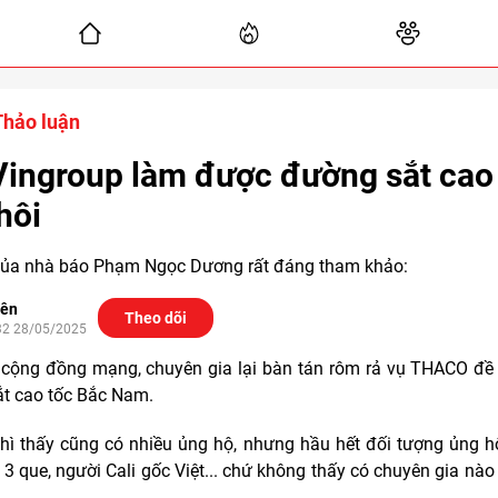
hảo luận
Vingroup làm được đường sắt cao
hôi
 của nhà báo Phạm Ngọc Dương rất đáng tham khảo:
iên
Theo dõi
32 28/05/2025
cộng đồng mạng, chuyên gia lại bàn tán rôm rả vụ THACO đề
t cao tốc Bắc Nam.
thì thấy cũng có nhiều ủng hộ, nhưng hầu hết đối tượng ủng hộ
, 3 que, người Cali gốc Việt... chứ không thấy có chuyên gia nà