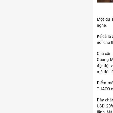
Một dự á
nghe.
Kể cả là
nổi cho 
Chả cần 
Quang Mi
độ, đội 
mà đòi là
Điểm mấu
THACO ca
Đây chẳn
USD 20% 
lãnh. Mà