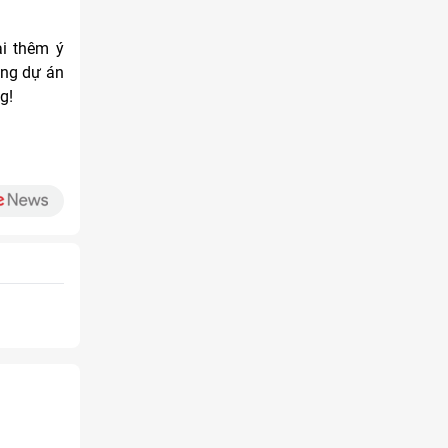
ại thêm ý
ong dự án
g!