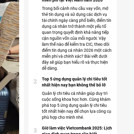
miễn phí tại Việt Nam năm 2026
Trong bối cảnh nhu cầu vay vốn, mở
thẻ tín dụng và sử dụng các dịch vụ
tài chính ngày càng phổ biến, điểm tín
dụng cá nhân trở thành một yếu tố
quan trọng quyết định khả năng tiếp
cận nguồn vốn của mỗi người. Vậy
làm thế nào để kiểm tra CIC, theo dõi
điểm tín dụng cá nhân 2026 một cách
miễn phí và chính xác? Bài viết dưới
đây sẽ giúp bạn hiểu rõ và thực hiện
dễ dàng.
Top 5 ứng dụng quản lý chi tiêu tốt
2
nhất hiện nay bạn không thể bỏ lỡ
Quản lý chi tiêu cá nhân giúp duy trì
cuộc sống khoa học hơn. Cùng khám
phá top 5 ứng dụng quản lý chi tiêu
tốt nhất hiện nay để chọn lựa công cụ
phù hợp cho mình nhé.
Giờ làm việc Vietcombank 2025: Lịch
3