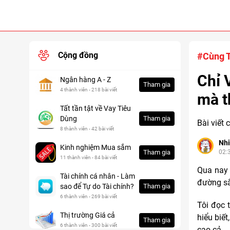
Cộng đồng
#Cùng T
Chỉ 
Ngân hàng A - Z
Tham gia
4 thành viên - 218 bài viết
mà t
Tất tần tật về Vay Tiêu
Dùng
Tham gia
Bài viết
8 thành viên - 42 bài viết
Nh
Kinh nghiệm Mua sắm
Tham gia
02:
11 thành viên - 84 bài viết
Qua nay 
Tài chính cá nhân - Làm
đường sắ
sao để Tự do Tài chính?
Tham gia
6 thành viên - 269 bài viết
Tôi đọc 
Thị trường Giá cả
hiểu biết
Tham gia
6 thành viên - 300 bài viết
cao cả.