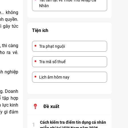
Tất tần tật về Thuế Thu Nhập Cá
Nhân
he… không
nh quyền.
ì gây tức
Tiện ích
 thì càng
Tra phạt nguội
ho ra vẻ.
Tra mã số thuế
nh nghiệp
Lịch âm hôm nay
ng. Doanh
ể tập hợp
 lực kinh
Đề xuất
ấy gì đảm
Cách kiểm tra điểm tín dụng cá nhân
1