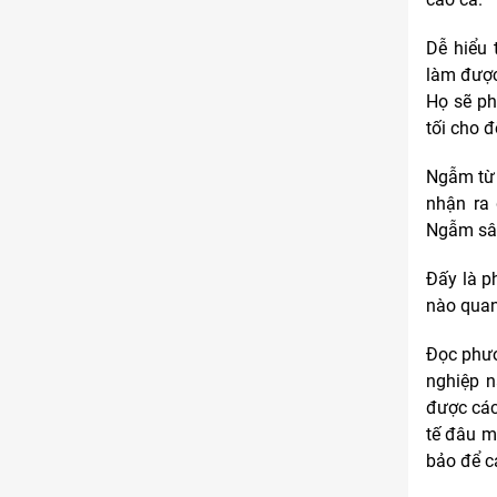
Kinh doanh
Tham gia
Dễ hiểu 
1 thành viên - 68 bài viết
làm được
Cảnh báo lừa đảo
Họ sẽ ph
Tham gia
8 thành viên - 82 bài viết
tối cho 
Bài toán Mua nhà
Tham gia
Ngẫm từ 
5 thành viên - 67 bài viết
nhận ra 
Bảo vệ Người tiêu dùng
Tham gia
Ngẫm sâu
1 thành viên - 23 bài viết
Đấy là p
Cùng Thảo luận
Tham gia
1 thành viên - 37 bài viết
nào quan
Đọc phươ
nghiệp n
được các
tế đâu m
bảo để c