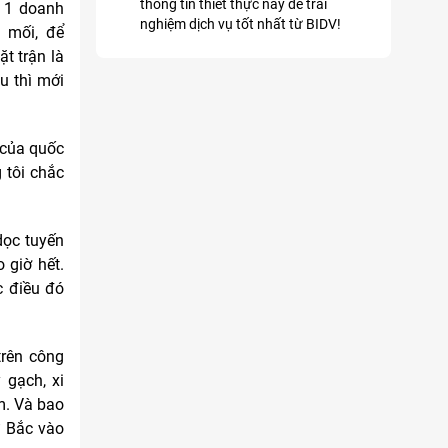
thông tin thiết thực này để trải
, 1 doanh
nghiệm dịch vụ tốt nhất từ BIDV!
t mối, để
t trận là
u thì mới
 của quốc
 tôi chắc
dọc tuyến
 giờ hết.
c điều đó
trên công
 gạch, xi
m. Và bao
ừ Bắc vào