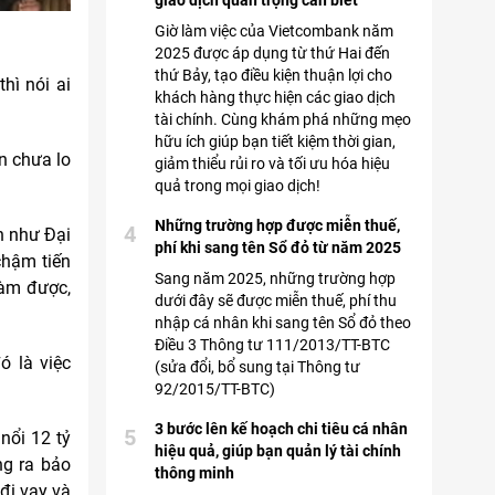
giao dịch quan trọng cần biết
Giờ làm việc của Vietcombank năm
2025 được áp dụng từ thứ Hai đến
thứ Bảy, tạo điều kiện thuận lợi cho
hì nói ai
khách hàng thực hiện các giao dịch
tài chính. Cùng khám phá những mẹo
hữu ích giúp bạn tiết kiệm thời gian,
n chưa lo
giảm thiểu rủi ro và tối ưu hóa hiệu
quả trong mọi giao dịch!
Những trường hợp được miễn thuế,
4
n như Đại
phí khi sang tên Sổ đỏ từ năm 2025
hậm tiến
Sang năm 2025, những trường hợp
làm được,
dưới đây sẽ được miễn thuế, phí thu
nhập cá nhân khi sang tên Sổ đỏ theo
Điều 3 Thông tư 111/2013/TT-BTC
ó là việc
(sửa đổi, bổ sung tại Thông tư
92/2015/TT-BTC)
3 bước lên kế hoạch chi tiêu cá nhân
5
nổi 12 tỷ
hiệu quả, giúp bạn quản lý tài chính
ng ra bảo
thông minh
đi vay và