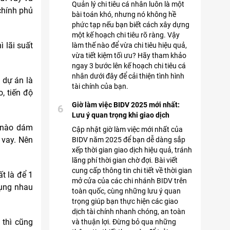
Quản lý chi tiêu cá nhân luôn là một
 chính phủ
bài toán khó, nhưng nó không hề
phức tạp nếu bạn biết cách xây dựng
một kế hoạch chi tiêu rõ ràng. Vậy
 lãi suất
làm thế nào để vừa chi tiêu hiệu quả,
vừa tiết kiệm tối ưu? Hãy tham khảo
ngay 3 bước lên kế hoạch chi tiêu cá
nhân dưới đây để cải thiện tình hình
 dự án là
tài chính của bạn.
, tiến độ
Giờ làm việc BIDV 2025 mới nhất:
6
Lưu ý quan trọng khi giao dịch
g nào dám
Cập nhật giờ làm việc mới nhất của
 vay. Nên
BIDV năm 2025 để bạn dễ dàng sắp
xếp thời gian giao dịch hiệu quả, tránh
lãng phí thời gian chờ đợi. Bài viết
cung cấp thông tin chi tiết về thời gian
t là để 1
mở cửa của các chi nhánh BIDV trên
tụng nhau
toàn quốc, cùng những lưu ý quan
trọng giúp bạn thực hiện các giao
dịch tài chính nhanh chóng, an toàn
 thì cũng
và thuận lợi. Đừng bỏ qua những