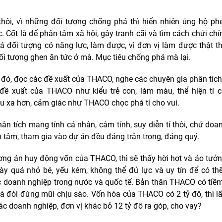
thôi, vì những đối tượng chống phá thì hiển nhiên ủng hộ p
. Cốt là để phân tâm xã hội, gây tranh cãi và tìm cách chửi chí
á đối tượng có năng lực, làm được, vì đơn vị làm được thật th
đối tượng ghen ăn tức ở mà. Mục tiêu chống phá mà lại.
đó, đọc các đề xuất của THACO, nghe các chuyên gia phân tích,
đề xuất của THACO như kiểu trẻ con, làm màu, thể hiện tí c
 xa hơn, cảm giác như THACO chọc phá tí cho vui.
hân tích mang tính cá nhân, cảm tính, suy diễn tí thôi, chứ doa
 tâm, tham gia vào dự án đều đáng trân trọng, đáng quý.
ng án huy động vốn của THACO, thì sẽ thấy hời hợt và ảo tưở
ày quá nhỏ bé, yếu kém, không thể đủ lực và uy tín để có th
 doanh nghiệp trong nước và quốc tế. Bản thân THACO có tiềm
à đòi đứng mũi chịu sào. Vốn hóa của THACO có 2 tỷ đô, thì l
ác doanh nghiệp, đơn vị khác bỏ 12 tỷ đô ra góp, cho vay?