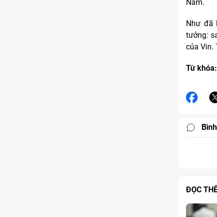
Nam.
Như đã h
tưởng: s
của Vin. 
Từ khóa:
Bình
ĐỌC TH