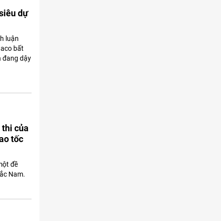
 siêu dự
nh luận
haco bất
n đang dậy
 thi của
ao tốc
một đề
Bắc Nam.