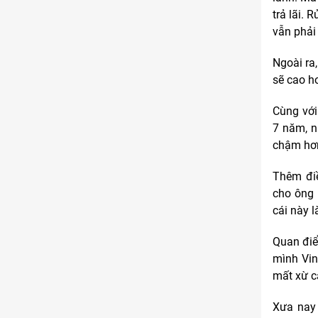
trả lãi. 
vẫn phải 
Ngoài ra,
sẽ cao hơ
Cùng với
7 năm, n
chậm hơn
Thêm điề
cho ông 
cái này l
Quan điể
mình Vin
mất xừ c
Xưa nay 