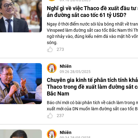
Nghĩ gì về việc Thaco đề xuất đầu tư
án đường sắt cao tốc 61 tỷ USD?
Ngay ở thời điểm nước sôi lửa bỏng nhất về tra
Vinspeed làm đường sắt cao tốc Bắc Nam thì T
ngờ nhảy vào, đúng kiểu ném đá vào mặt hồ vố
sóng.
273
Nhiên
09:26 28/05/2025
Chuyên gia kinh tế phân tích tính khả
Thaco trong đề xuất làm đường sắt c
Bắc Nam
Báo chí mới có bài phân tích về cách làm trong 
xuất mới của DN muốn làm đường sắt cao tốc 
237
Nhiên
09:34 28/05/2025