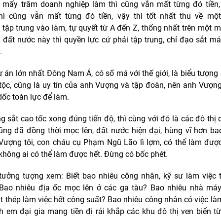
, mấy trăm doanh nghiệp làm thì cũng vẫn mất từng đó tiền
hì cũng vẫn mất từng đó tiền, vậy thì tốt nhất thu về mộ
 tập trung vào làm, tự quyết từ A đến Z, thống nhất trên một mặ
i đất nước này thì quyền lực cứ phải tập trung, chỉ đạo sắt má
.
ự án lớn nhất Đông Nam Á, có số má với thế giới, là biểu tượng
 tộc, cũng là uy tín của anh Vượng và tập đoàn, nên anh Vượng
dốc toàn lực để làm.
g sắt cao tốc xong đúng tiến độ, thì cùng với đó là các đô thị 
ng đã đồng thời mọc lên, đất nước hiện đại, hùng vĩ hơn bao
Vượng tôi, con cháu cụ Phạm Ngũ Lão lì lợm, có thể làm đượ
 không ai có thể làm được hết. Đừng có bốc phét.
ưởng tượng xem: Biết bao nhiêu công nhân, kỹ sư làm việc 
Bao nhiêu địa ốc mọc lên ở các ga tàu? Bao nhiêu nhà máy
t thép làm việc hết công suất? Bao nhiêu công nhân có việc là
h em đại gia mang tiền đi rải khắp các khu đô thị ven biển t