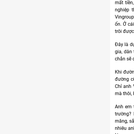
mất tiền
nghiệp t
Vingroup
ổn. Ở cá
trôi được
Đây là d
gia, dân
chắn sẽ 
Khi đườn
đường cũ
Chỉ anh 
mà thôi,
Anh em t
trường? 
măng, sắ
nhiêu an