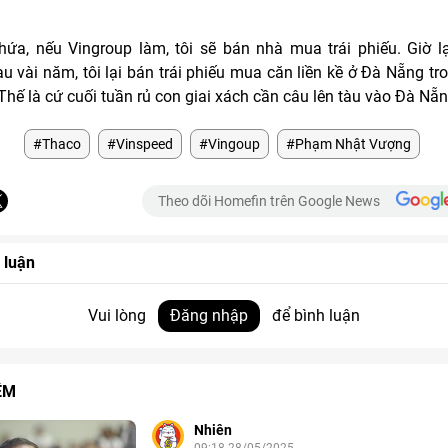
ứa, nếu Vingroup làm, tôi sẽ bán nhà mua trái phiếu. Giờ l
au vài năm, tôi lại bán trái phiếu mua căn liền kề ở Đà Nẵng tr
Thế là cứ cuối tuần rủ con giai xách cần câu lên tàu vào Đà Nẵn
#Thaco
#Vinspeed
#Vingoup
#Phạm Nhật Vượng
Theo dõi Homefin trên Google News
 luận
Vui lòng
Đăng nhập
để bình luận
ÊM
Nhiên
09:18 28/05/2025