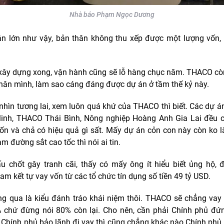
Nhà báo Phạm Ngọc Dương
n lớn như vậy, bản thân không thu xếp được một lượng vốn, t
 xây dựng xong, vận hành cũng sẽ lỗ hàng chục năm. THACO cò
thân mình, làm sao cáng đáng được dự án ở tầm thế kỷ này.
nhìn tương lai, xem luôn quá khứ của THACO thì biết. Các dự á
nh, THACO Thái Bình, Nông nghiệp Hoàng Anh Gia Lai đều c
vốn và chả có hiệu quả gì sất. Mấy dự án cỏn con này còn ko 
m đường sắt cao tốc thì nói ai tin.
 chốt gây tranh cãi, thấy có mấy ông ít hiểu biết ủng hộ, đ
m kết tự vay vốn từ các tổ chức tín dụng số tiền 49 tỷ USD.
g qua là kiểu đánh tráo khái niệm thôi. THACO sẽ chẳng vay 
chứ đừng nói 80% còn lại. Cho nên, cần phải Chính phủ đứ
 Chính phủ bảo lãnh đi vay thì cũng chẳng khác nào Chính phủ 